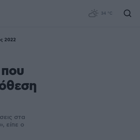
34
°C
ς 2022
 που
πόθεση
σεις στα
, είπε ο