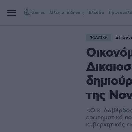
Games
Όλες οι Ειδήσεις
Ελλάδα
Πρωτοσέλι
Γιάνν
ΠΟΛΙΤΙΚΗ
Οικονόμ
Δικαιοσ
δημιούρ
της Νοv
«Ο κ. Λοβέρδος
ερωτηματικά που
κυβερνητικός 