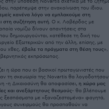
 στην υπόθεση Novartis σχετικά με το ζήτημ
δου, παρέπεμψε στην ανακοίνωση του ίδιου.
εμείς κανένα λόγο να εμπλακούμε στη
αι στη συζήτηση αυτή.
Ο κ. Λοβέρδος με
οποία νομίζω δίνουν απαντήσεις στα
που δημιουργούνται, κατέθεσε τη δική του
υργείο Εξωτερικών από την άλλη, επίσης, με
του χθες,
έβαλε τα πράγματα στη θέση τους
»,
υβερνητικός εκπρόσωπος.
ει η ώρα που οι βασικοί πρωταγωνιστές που
ν τη σκευωρία της Novartis θα λογοδοτήσου
νη -η Δικαιοσύνη θα αποφασίσει
, η χώρα μας
σίες και ανεξάρτητους θεσμούς
- θα βλέπουμε
υς ξεσπάσματα με «ξαναζεσταμένα» φαγητά,
ργους συνειρμούς θα προσπαθούν να