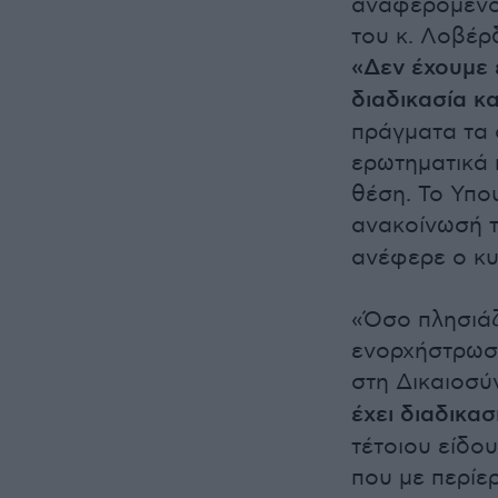
αναφερόμενος
του κ. Λοβέρ
«Δεν έχουμε 
διαδικασία κ
πράγματα τα 
ερωτηματικά 
θέση. Το Υπο
ανακοίνωσή 
ανέφερε ο κ
«Όσο πλησιάζ
ενορχήστρωσα
στη Δικαιοσύ
έχει διαδικα
τέτοιου είδο
που με περίε