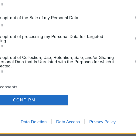
 αποφασιστεί ότι έπαθε, από τη συμπεριφορά
In
 εδώ.
o opt-out of the Sale of my Personal Data.
In
οιπα κινούνται στη σφαίρα της παραπολιτικής
to opt-out of processing my Personal Data for Targeted
 ορισμένων να αποφύγουν αυτό που είναι το
ing.
 ουσιαστικό. Να απαντήσουν, δηλαδή, στην
In
αιοσύνη
για την εμπλοκή τους στην κατασκευή
o opt-out of Collection, Use, Retention, Sale, and/or Sharing
ersonal Data that Is Unrelated with the Purposes for which it
ς εναντίον πολιτικών τους αντιπάλων»,
lected.
In
consents
ός εκπρόσωπος είπε επίσης ότι η δικαιοσύνη
λο εκείνο το διάστημα τα πρόσωπα «που
CONFIRM
η τότε Κυβέρνηση με σκοπό να πλήξει την
ς υπόσταση,
την αξιοπρέπεια τους, να τους
Data Deletion
Data Access
Privacy Policy
η φυλακή»
.