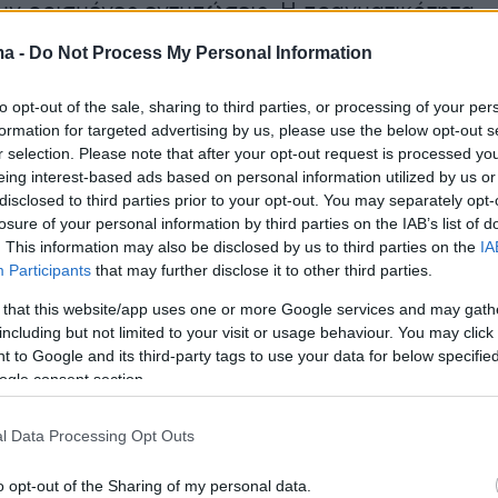
ν ορισμένες εντυπώσεις. Η πραγματικότητα
ρέμασαν στα μανταλάκια», πολιτικά πρόσωπα,
ma -
Do Not Process My Personal Information
 οποία δύο πρώην Πρωθυπουργούς. Κατέρρευ
ε ό,τι αφορά στα περισσότερα πρόσωπα, εκτό
to opt-out of the sale, sharing to third parties, or processing of your per
formation for targeted advertising by us, please use the below opt-out s
βρίσκεται
σε εξέλιξη, τον κ. Λοβέρδο»
, συνέχ
r selection. Please note that after your opt-out request is processed y
τας πως έρχεται η ώρα τώρα της Δικαιοσύνης
eing interest-based ads based on personal information utilized by us or
οι προσπαθούν να δημιουργήσουν ένα θόρυβ
disclosed to third parties prior to your opt-out. You may separately opt-
losure of your personal information by third parties on the IAB’s list of
οσανατολίσουν από αυτό, το οποίο θέλει ο
. This information may also be disclosed by us to third parties on the
IA
θει».
Participants
that may further disclose it to other third parties.
 that this website/app uses one or more Google services and may gath
including but not limited to your visit or usage behaviour. You may click 
ου επισήμανε πως η Κυβέρνηση θα προσφύγει
 to Google and its third-party tags to use your data for below specifi
ogle consent section.
Novartis
για να αποζημιωθεί η Ελληνική
 τρόπο οργανωμένο, έτσι όπως θα έπρεπε για ν
l Data Processing Opt Outs
ροετοιμασμένη και για να τύχει της αποδοχής
έτσι ώστε η χώρα να αποζημιωθεί από την τυχό
o opt-out of the Sharing of my personal data.