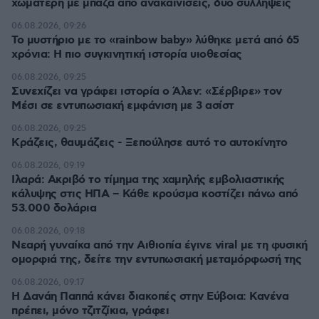
χωματερή με μπάζα από ανακαινίσεις, δύο συλλήψεις
πριν 4 λεπτά
Το μυστήριο με το «rainbow baby» λύθηκε μετά από 65
χρόνια: Η πιο συγκινητική ιστορία υιοθεσίας
πριν 4 λεπτά
Συνεχίζει να γράφει ιστορία ο Άλεν: «Σέρβιρε» τον
Μέσι σε εντυπωσιακή εμφάνιση με 3 ασίστ
πριν 4 λεπτά
Κράζεις, θαυμάζεις - Ξεπούλησε αυτό το αυτοκίνητο
πριν 10 λεπτά
Ιλαρά: Ακριβό το τίμημα της χαμηλής εμβολιαστικής
κάλυψης στις ΗΠΑ – Κάθε κρούσμα κοστίζει πάνω από
53.000 δολάρια
πριν 12 λεπτά
Νεαρή γυναίκα από την Αιθιοπία έγινε viral με τη φυσική
ομορφιά της, δείτε την εντυπωσιακή μεταμόρφωσή της
πριν 12 λεπτά
Η Δανάη Παππά κάνει διακοπές στην Εύβοια: Κανένα
πρέπει, μόνο τζιτζίκια, γράφει