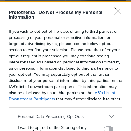
Protothema -
Do Not Process My Personal
Information
If you wish to opt-out of the sale, sharing to third parties, or
processing of your personal or sensitive information for
targeted advertising by us, please use the below opt-out
section to confirm your selection. Please note that after your
opt-out request is processed you may continue seeing
interest-based ads based on personal information utilized by
us or personal information disclosed to third parties prior to
your opt-out. You may separately opt-out of the further
disclosure of your personal information by third parties on the
IAB’s list of downstream participants. This information may
also be disclosed by us to third parties on the
IAB’s List of
Downstream Participants
that may further disclose it to other
third parties.
Please note that this website/app uses one or more Google
Personal Data Processing Opt Outs
services and may gather and store information including but
05.08.2026, 19:53
not limited to your visit or usage behaviour. You may click to
I want to opt-out of the Sharing of my