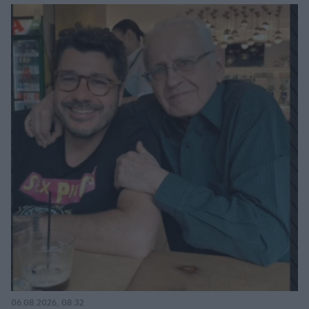
πριν μία ώρα