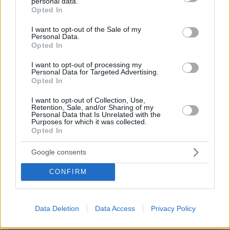
personal data.
Ζευγάρι Βρετανών με 3 παιδιά πούλησαν τα πάντα
grant or deny consent to Google and its third-party tags to
Opted In
για να αγοράσουν σπίτι στην Αιγιάλεια,
use your data for below specified purposes in below Google
καταστράφηκε από την πυρκαγιά λίγο πριν
consent section.
I want to opt-out of the Sale of my
μετακομίσουν, φωτογραφίες
Personal Data.
Opted In
I want to opt-out of processing my
Η εξομολόγηση της συζύγου του
Personal Data for Targeted Advertising.
Κώστα Σόμμερ: Ανησυχώ μήπως
Opted In
ξεχάσει πόσο πολύ τον χρειαζόμαστε
και πόσο τον αγαπάμε
I want to opt-out of Collection, Use,
Retention, Sale, and/or Sharing of my
Personal Data that Is Unrelated with the
22
05.08.2026, 20:15
Purposes for which it was collected.
Opted In
Google consents
Γιατί έβαλαν στο μάτι τα κοράλλια της
Μεσογείου: Το μπλόκο στη Σκόπελο, τα
CONFIRM
κοσμήματα εκατομμυρίων και η
καταστροφή του «κόκκινου χρυσού»
8
06.08.2026, 07:25
Data Deletion
Data Access
Privacy Policy