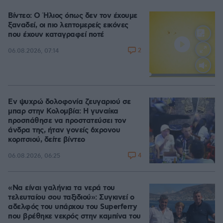
Βίντεο: Ο Ήλιος όπως δεν τον έχουμε
ξαναδεί, οι πιο λεπτομερείς εικόνες
που έχουν καταγραφεί ποτέ
2
06.08.2026, 07:14
Loaded
:
100.00%
Εν ψυχρώ δολοφονία ζευγαριού σε
μπαρ στην Κολομβία: Η γυναίκα
προσπάθησε να προστατεύσει τον
άνδρα της, ήταν γονείς 6χρονου
κοριτσιού, δείτε βίντεο
4
06.08.2026, 06:25
«Να είναι γαλήνια τα νερά του
τελευταίου σου ταξιδιού»: Συγκινεί ο
αδελφός του υπάρχου του Superferry
που βρέθηκε νεκρός στην καμπίνα του