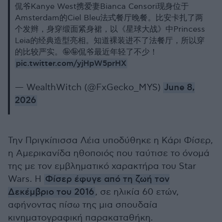
侃爷Kanye West携爱妻Bianca Censori现身位于
Amsterdam的Ciel Bleu法式餐厅晚餐。比安卡扎了两
个发辫，身穿缎面紧身裙，以《星球大战》中Princess
Leia的经典造型亮相。知道裸装进不了法餐厅，所以穿
的比较严实。🤪🤪侃爷最近年轻了不少！
pic.twitter.com/yjHpW5prHX
— WealthWitch (@FxGecko_MYS)
June 8,
2026
Την Πριγκίπισσα Λέια υποδύθηκε η Κάρι Φίσερ,
η Αμερικανίδα ηθοποιός που ταύτισε το όνομά
της με τον εμβληματικό χαρακτήρα του Star
Wars. Η
Φίσερ έφυγε από τη ζωή τον
Δεκέμβριο του 2016
, σε ηλικία 60 ετών,
αφήνοντας πίσω της μια σπουδαία
κινηματογραφική παρακαταθήκη.