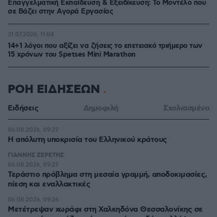
Επαγγελματική Εκπαίδευση & Εξειδίκευση: Το Mοντέλο που
σε Bάζει στην Aγορά Eργασίας
31.07.2026, 11:04
14+1 λόγοι που αξίζει να ζήσεις το επετειακό τριήμερο των
15 χρόνων του Spetses Mini Marathon
ΡΟΗ ΕΙΔΗΣΕΩΝ
Ειδήσεις
Δημοφιλή
Σχολιασμένα
πριν 2 λεπτά
Η απόλυτη υποκρισία του Ελληνικού κράτους
ΓΙΑΝΝΗΣ ΣΕΡΕΤΗΣ
πριν 3 λεπτά
Τεράστιο πρόβλημα στη μεσαία γραμμή, αποδοκιμασίες,
πίεση και εναλλακτικές
πριν 3 λεπτά
Μετέτρεψαν χωράφι στη Χαλκηδόνα Θεσσαλονίκης σε