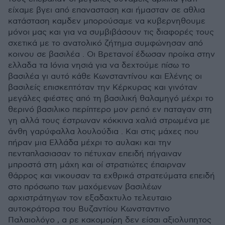
είχαμε βγει από επανασταση και ήμασταν σε αθλια
κατάσταση καμδεν μπορούσαμε να κυβερνηθουμε
μόνοι μας και για να συμβιβάσουν τις διαφορές τους
σχετικά με το ανατολικό ζήτημα συμφώνησαν από
κοινου σε βασιλέα . Οι Βρετανοί έδωσαν προίκα στην
ελλαδα τα Ιόνια νησιά για να δεχτούμε πίσω το
βασιλέα γι αυτό κάθε Κωνσταντίνου και Ελένης οι
βασιλείς επισκεπτόταν την Κέρκυρας και γινόταν
μεγάλες φιέστες από τη βασιλική θαλαμηγό μέχρι το
θερινό βασιλικο περίπτερο μον ρεπό εν παταγαν στη
γη αλλά τους έστρωναν κόκκινα χαλιά στρωμένα με
άνθη γαρύφαλλα λουλούδια . Και στις μάχες που
πήραν μια Ελλάδα μέχρι το αυλακι και την
πενταπλασιασαν το πέτυχαν επειδή πήγαιναν
μπροστά στη μάχη και οί στρατιώτες έπαιρναν
θάρρος και νικουσαν τα εχθρικά στρατεύματα επειδή
στο πρόσωπο των μαχόμενων βασιλέων
αρχιστράτηγων τον εξαδαχτυλο τελευταιο
αυτοκράτορα του Βυζαντίου Κωνσταντινο
Παλαιολόγο , α ρε κακομοίρη δεν είσαι αξιολυπητος