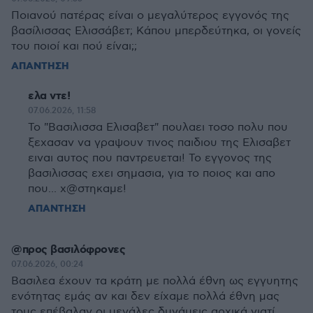
Ποιανού πατέρας είναι ο μεγαλύτερος εγγονός της
βασίλισσας Ελισσάβετ; Κάπου μπερδεύτηκα, οι γονείς
του ποιοί και πού είναι;;
ΑΠΑΝΤΗΣΗ
ελα ντε!
07.06.2026, 11:58
Το "Βασιλισσα Ελισαβετ" πουλαει τοσο πολυ που
ξεχασαν να γραψουν τινος παιδιου της Ελισαβετ
ειναι αυτος που παντρευεται! Το εγγονος της
βασιλισσας εχει σημασια, για το ποιος και απο
που... χ@στηκαμε!
ΑΠΑΝΤΗΣΗ
@προς βασιλόφρονες
07.06.2026, 00:24
Βασιλεα έχουν τα κράτη με πολλά έθνη ως εγγυητης
ενότητας εμάς αν και δεν είχαμε πολλά έθνη μας
τους επέβαλαν οι μεγάλες δυνάμεις αρχικά γιατί