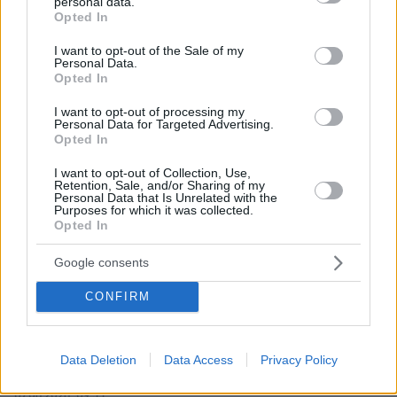
personal data.
grant or deny consent to Google and its third-party tags to
Opted In
use your data for below specified purposes in below Google
30.07.2026, 09:33
consent section.
I want to opt-out of the Sale of my
Το DEI College παρουσιάζει τη Sophia. Την πρώτη 24/7
Personal Data.
Opted In
βοηθό AI που αλλάζει τον τρόπο με τον οποίο μαθαίνουν οι
φοιτητές
I want to opt-out of processing my
Personal Data for Targeted Advertising.
03.08.2026, 10:56
Opted In
Η Smart φοιτητική κατοικία στην καρδιά της Αθήνας
I want to opt-out of Collection, Use,
Retention, Sale, and/or Sharing of my
Personal Data that Is Unrelated with the
29.07.2026, 09:39
Purposes for which it was collected.
Διασκεδάζουμε υπεύθυνα, επιστρέφουμε με ασφάλεια
Opted In
Google consents
ΣΧΟΛΙΑ
(18)
CONFIRM
ΠΡΟΣΘΗΚΗ ΣΧΟΛΙΟΥ
Data Deletion
Data Access
Privacy Policy
Μία ερώτηση:
07.06.2026, 09:55