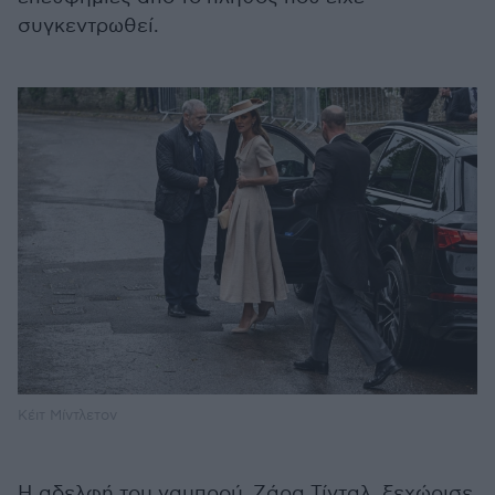
συγκεντρωθεί.
Κέιτ Μίντλετον
Η αδελφή του γαμπρού, Ζάρα Τίνταλ, ξεχώρισε