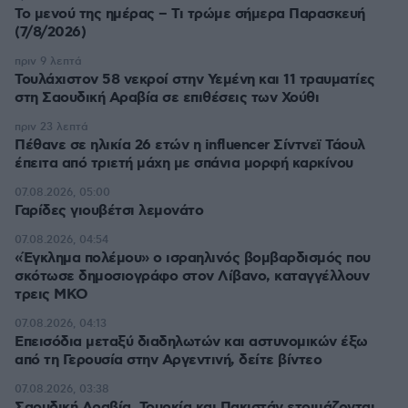
Το μενού της ημέρας – Τι τρώμε σήμερα Παρασκευή
(7/8/2026)
πριν 9 λεπτά
Τουλάχιστον 58 νεκροί στην Υεμένη και 11 τραυματίες
στη Σαουδική Αραβία σε επιθέσεις των Χούθι
πριν 23 λεπτά
Πέθανε σε ηλικία 26 ετών η influencer Σίντνεϊ Τάουλ
έπειτα από τριετή μάχη με σπάνια μορφή καρκίνου
07.08.2026, 05:00
Γαρίδες γιουβέτσι λεμονάτο
07.08.2026, 04:54
«Έγκλημα πολέμου» ο ισραηλινός βομβαρδισμός που
σκότωσε δημοσιογράφο στον Λίβανο, καταγγέλλουν
τρεις ΜΚΟ
07.08.2026, 04:13
Επεισόδια μεταξύ διαδηλωτών και αστυνομικών έξω
από τη Γερουσία στην Αργεντινή, δείτε βίντεο
07.08.2026, 03:38
Σαουδική Αραβία, Τουρκία και Πακιστάν ετοιμάζονται