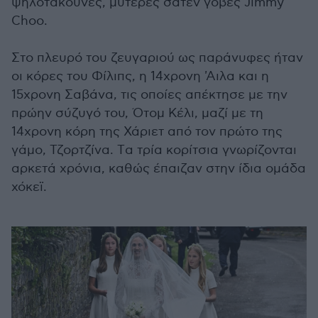
ψηλοτάκουνες, μυτερές σατέν γόβες Jimmy
Choo.
Στο πλευρό του ζευγαριού ως παράνυφες ήταν
οι κόρες του Φίλιπς, η 14χρονη 'Αιλα και η
15χρονη Σαβάνα, τις οποίες απέκτησε με την
πρώην σύζυγό του, Ότομ Κέλι, μαζί με τη
14χρονη κόρη της Χάριετ από τον πρώτο της
γάμο, Τζορτζίνα. Tα τρία κορίτσια γνωρίζονται
αρκετά χρόνια, καθώς έπαιζαν στην ίδια ομάδα
χόκεϊ.