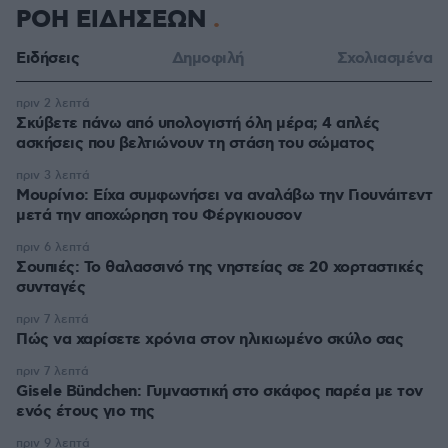
ΡΟΗ ΕΙΔΗΣΕΩΝ
Ειδήσεις
Δημοφιλή
Σχολιασμένα
πριν 2 λεπτά
Σκύβετε πάνω από υπολογιστή όλη μέρα; 4 απλές
ασκήσεις που βελτιώνουν τη στάση του σώματος
πριν 3 λεπτά
Μουρίνιο: Είχα συμφωνήσει να αναλάβω την Γιουνάιτεντ
μετά την αποχώρηση του Φέργκιουσον
πριν 6 λεπτά
Σουπιές: Το θαλασσινό της νηστείας σε 20 χορταστικές
συνταγές
πριν 7 λεπτά
Πώς να χαρίσετε χρόνια στον ηλικιωμένο σκύλο σας
πριν 7 λεπτά
Gisele Bündchen: Γυμναστική στο σκάφος παρέα με τον
ενός έτους γιο της
πριν 9 λεπτά