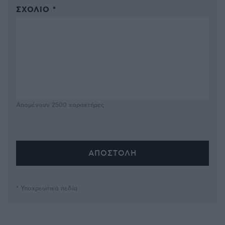
ΣΧΌΛΙΟ *
Απομένουν
2500
χαρακτήρες
* Υποχρεωτικά πεδία