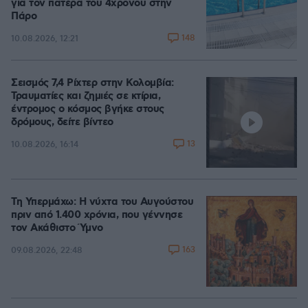
για τον πατέρα του 4χρονου στην
Πάρο
148
10.08.2026, 12:21
Σεισμός 7,4 Ρίχτερ στην Κολομβία:
Τραυματίες και ζημιές σε κτίρια,
έντρομος ο κόσμος βγήκε στους
δρόμους, δείτε βίντεο
13
10.08.2026, 16:14
Τη Υπερμάχω: Η νύχτα του Αυγούστου
πριν από 1.400 χρόνια, που γέννησε
τον Ακάθιστο Ύμνο
163
09.08.2026, 22:48