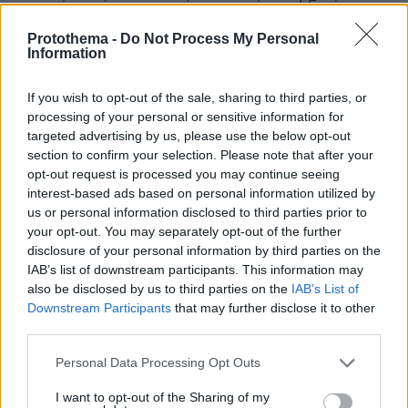
συγγνώμη ούτε για τα μάτια του κόσμου! Εκείνο το
παιδί που εμφανίστηκε μέσα σε ένα δωμάτιο ντυμένο
Protothema -
Do Not Process My Personal
στο μαύρα, με ένα ιδιαίτερο τραγούδι και δική του
Information
ξεχωριστή χορογραφία, καταφέρατε να το
χαντακώσετε με μετριότητες και ανούσιες
If you wish to opt-out of the sale, sharing to third parties, or
επαναλήψεις. Ήδη από τον ελληνικό τελικό είχαν
processing of your personal or sensitive information for
χτυπήσει καμπανάκια ότι αυτό που παρουσιάστηκε
targeted advertising by us, please use the below opt-out
ήταν μέτριο και άνευρο για ένα τόσο ιδιαίτερο και
section to confirm your selection. Please note that after your
δυναμικό τραγούδι που είχε ξεπεράσει στο
opt-out request is processed you may continue seeing
Γιουτιούμπ ήδη τις 4 εκατομμύρια προβολές. Κι αυτή
interest-based ads based on personal information utilized by
τη μετριότητα του ελληνικού τελικού την φορτώσατε
us or personal information disclosed to third parties prior to
ακόμα περισσότερο και εξαφανίσατε ό,τι δημιουργικό
your opt-out. You may separately opt-out of the further
και ιδιαίτερο είχε αυτό το τραγούδι. Κύριε
disclosure of your personal information by third parties on the
Ευαγγελινέ, σας ευχαριστούμε για όσα έχετε κάνει
IAB’s list of downstream participants. This information may
μέχρι τώρα αλλά είναι καιρός, μετά από 25 χρόνια, να
also be disclosed by us to third parties on the
IAB’s List of
παραδώσετε τη σκυτάλη σε πιο νέους και
Downstream Participants
that may further disclose it to other
δημιουργικούς ανθρώπους. Μιλάτε για ενέργεια και
third parties.
δημιουργία την οποία θάψατε εσείς ο ίδιος με τις
Please note that this website/app uses one or more Google
Personal Data Processing Opt Outs
αστοχίες σας! Αφήστε και κανέναν άλλο να δείξει το
services and may gather and store information including but
ταλέντο του στον τομέα αυτό.
not limited to your visit or usage behaviour. You may click to
I want to opt-out of the Sharing of my