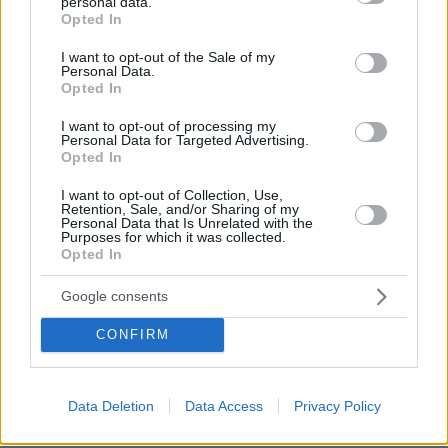
personal data.
ΑΠΑΝΤΗΣΗ
grant or deny consent to Google and its third-party tags to
Opted In
use your data for below specified purposes in below Google
consent section.
I want to opt-out of the Sale of my
Personal Data.
Opted In
Οι σοβαροί επαγγελματίες
I want to opt-out of processing my
21.05.2026, 03:50
Personal Data for Targeted Advertising.
όταν τα κάνουν σαλάτα τουλάχιστον το
Opted In
αναγνωρίζουν. Και αν έχουν και λίγο φιλότιμο ζητάνε
I want to opt-out of Collection, Use,
συγνώμη. Τον χαντάκωσες .......
Retention, Sale, and/or Sharing of my
Personal Data that Is Unrelated with the
ΑΠΑΝΤΗΣΗ
Purposes for which it was collected.
Opted In
Αλέξανδρος
Google consents
21.05.2026, 00:17
Όντως, δυνατά σούργελα
CONFIRM
ΑΠΑΝΤΗΣΗ
Data Deletion
Data Access
Privacy Policy
Για να μην παρεξηγηθούμε...
20.05.2026, 23:05