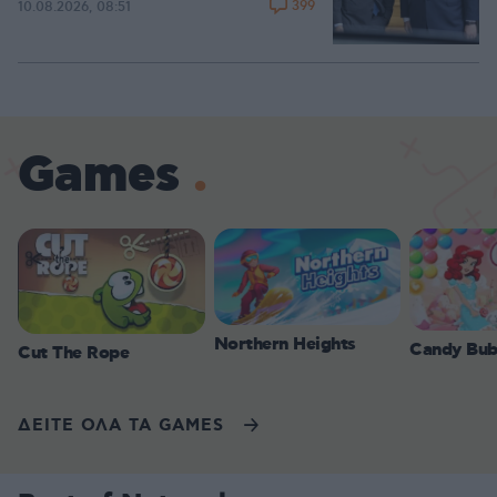
399
10.08.2026, 08:51
Games
Northern Heights
Candy Bub
Cut The Rope
ΔΕΙΤΕ ΟΛΑ ΤΑ GAMES