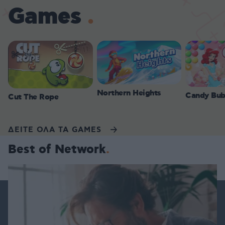
Games
Northern Heights
Candy Bub
Cut The Rope
ΔΕΙΤΕ ΟΛΑ ΤΑ GAMES
Best of Network