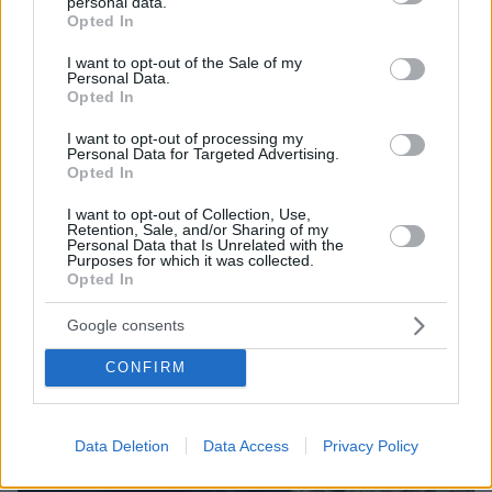
personal data.
grant or deny consent to Google and its third-party tags to
Opted In
use your data for below specified purposes in below Google
consent section.
I want to opt-out of the Sale of my
Personal Data.
08.08.2026, 18:08
Opted In
Μυστήριο 3.500 ετών στη Σαντορίνη: Ο 15χρονος
που δεν πρόλαβε να ξεφύγει από το τσουνάμι
I want to opt-out of processing my
Personal Data for Targeted Advertising.
μπορεί ν' αλλάξει τη χρονολογία της μεγάλης
Opted In
έκρηξης
I want to opt-out of Collection, Use,
Retention, Sale, and/or Sharing of my
Personal Data that Is Unrelated with the
Purposes for which it was collected.
Opted In
Google consents
CONFIRM
Data Deletion
Data Access
Privacy Policy