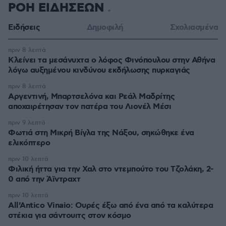
ΡΟΗ ΕΙΔΗΣΕΩΝ
Ειδήσεις
Δημοφιλή
Σχολιασμένα
πριν 8 λεπτά
Κλείνει τα μεσάνυχτα ο λόφος Φινόπουλου στην Αθήνα
λόγω αυξημένου κινδύνου εκδήλωσης πυρκαγιάς
πριν 8 λεπτά
Αργεντινή, Μπαρτσελόνα και Ρεάλ Μαδρίτης
αποχαιρέτησαν τον πατέρα του Λιονέλ Μέσι
πριν 9 λεπτά
Φωτιά στη Μικρή Βίγλα της Νάξου, σηκώθηκε ένα
ελικόπτερο
πριν 10 λεπτά
Φιλική ήττα για την Χαλ στο ντεμπούτο του Τζολάκη, 2-
0 από την Άϊντραχτ
πριν 10 λεπτά
All’Antico Vinaio: Ουρές έξω από ένα από τα καλύτερα
στέκια για σάντουιτς στον κόσμο