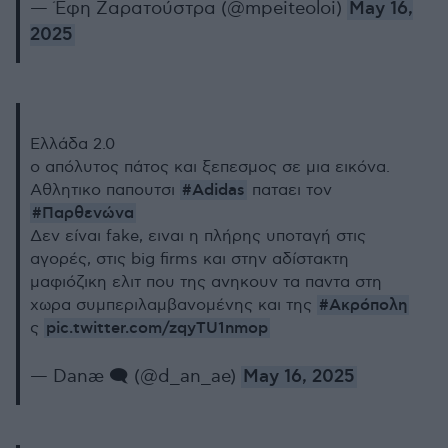
— Έφη Ζαρατούστρα (@mpeiteoloi)
May 16,
2025
Ελλάδα 2.0
ο απόλυτος πάτος και ξεπεσμος σε μια εικόνα.
#Adidas
Αθλητικο παπουτσι
παταει τον
#Παρθενώνα
Δεν είναι fake, ειναι η πλήρης υποταγή στις
αγορές, στις big firms και στην αδίστακτη
μαφιόζικη ελιτ που της ανηκουν τα παντα στη
#Ακρόπολη
χωρα συμπεριλαμβανομένης και της
pic.twitter.com/zqyTU1nmop
ς
— Danæ 🗨 (@d_an_ae)
May 16, 2025