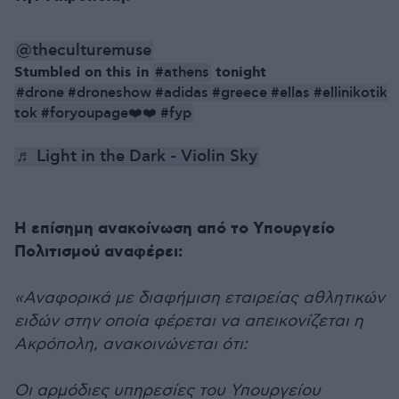
@theculturemuse
Stumbled on this in
#athens
tonight
#drone
#droneshow
#adidas
#greece
#ellas
#ellinikotik
tok
#foryoupage❤️❤️
#fyp
♬ Light in the Dark - Violin Sky
Η επίσημη ανακοίνωση από το Υπουργείο
Πολιτισμού αναφέρει:
«Αναφορικά με διαφήμιση εταιρείας αθλητικών
ειδών στην οποία φέρεται να απεικονίζεται η
Ακρόπολη, ανακοινώνεται ότι:
Οι αρμόδιες υπηρεσίες του Υπουργείου