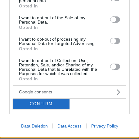
personal data.
grant or deny consent to Google and its third-party tags to
Opted In
use your data for below specified purposes in below Google
consent section.
I want to opt-out of the Sale of my
Personal Data.
Opted In
I want to opt-out of processing my
Personal Data for Targeted Advertising.
Opted In
I want to opt-out of Collection, Use,
Retention, Sale, and/or Sharing of my
Personal Data that Is Unrelated with the
Purposes for which it was collected.
@theculturemuse
Opted In
#athens
#drone
Stumbled on this in
tonight
#droneshow
#adidas
#greece
#ellas
#ellinikotiktok
Google consents
#foryoupage❤️❤️
#fyp
CONFIRM
♬ Light in the Dark - Violin Sky
Data Deletion
Data Access
Privacy Policy
Οι αντιδράσεις για το drone show με φόντο την