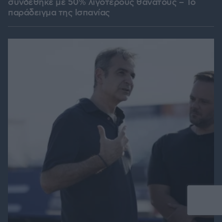
συνδέθηκε με 50% λιγότερους θανάτους – Το
παράδειγμα της Ισπανίας