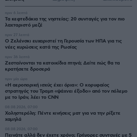
πριν 6 λεπτά
Τα κεφτεδάκια της νηστείας: 20 συνταγές για τον πιο
λαχταριστό μεζέ
πριν 27 λεπτά
Ο Ζελένσκι ευχαριστεί τη Γερουσία των ΗΠΑ για τις
νέες κυρώσεις κατά της Ρωσίας
πριν 36 λεπτά
Ζεσταίνονται τα κατοικίδια πτηνά; Δείτε πώς θα τα
κρατήσετε δροσερά
πριν μία ώρα
«Η αεροπορική ισχύς έχει όρια»: Ο κορυφαίος
στρατηγός του Τραμπ «ψάχνει έξοδο» από τον πόλεμο
με το Ιράν, λέει το CNN
08.08.2026, 07:00
Χοληστερόλη: Πέντε κινήσεις ματ για να την ρίξετε
χαμηλά
08.08.2026, 07:00
Πεινάτε αλλά δεν έχετε χρόνο; Γρήγορες συνταγές με 5