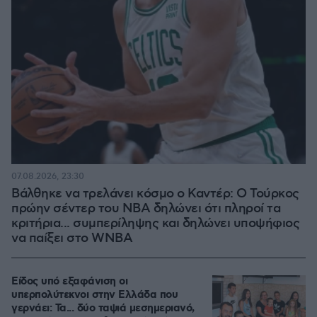
07.08.2026, 23:30
Βάλθηκε να τρελάνει κόσμο ο Καντέρ: Ο Τούρκος
πρώην σέντερ του NBA δηλώνει ότι πληροί τα
κριτήρια... συμπερίληψης και δηλώνει υποψήφιος
να παίξει στο WNBA
Είδος υπό εξαφάνιση οι
υπερπολύτεκνοι στην Ελλάδα που
γερνάει: Τα... δύο ταψιά μεσημεριανό,