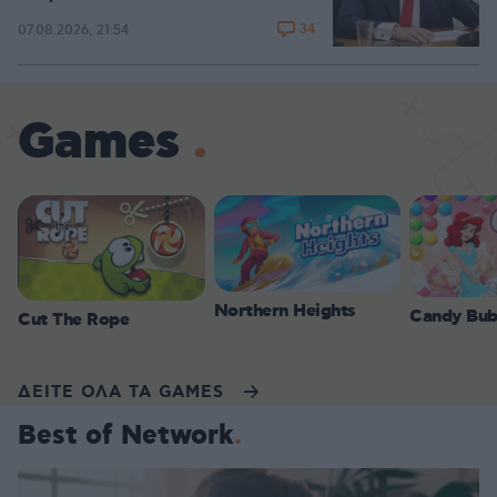
34
07.08.2026, 21:54
Games
Northern Heights
Candy Bub
Cut The Rope
ΔΕΙΤΕ ΟΛΑ ΤΑ GAMES
Best of Network