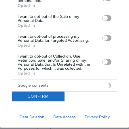
personal data.
grant or deny consent to Google and its third-party tags to
Opted In
ΑΠΑΝΤΗΣΗ
use your data for below specified purposes in below Google
consent section.
I want to opt-out of the Sale of my
ξανα-τσέκαρέ το!
Personal Data.
23.03.2025, 23:33
Opted In
τα Εθνικά πρότυπα με τα Εθνικά σούργελα
I want to opt-out of processing my
είναι πολύ κοντά!
Personal Data for Targeted Advertising.
Opted In
ΑΠΑΝΤΗΣΗ
I want to opt-out of Collection, Use,
Retention, Sale, and/or Sharing of my
Gl
Personal Data that Is Unrelated with the
Purposes for which it was collected.
23.03.2025, 17:20
Opted In
Αλήθεια θα μπορούσε κανείς να έχει αυτούς για
πρότυπο και μας το διευκρινίζει??????
Google consents
Χαχχαχχαχαχαχα
ΑΠΑΝΤΗΣΗ
CONFIRM
Το απόλυτο πρότυπο προς αποφυγή
Data Deletion
Data Access
Privacy Policy
23.03.2025, 17:16
Το απόλυτο θύμα-κορόϊδο του κκε ever! Τους τα