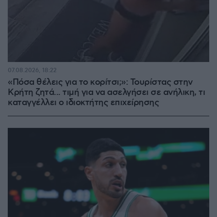
07.08.2026, 18:22
«Πόσα θέλεις για το κορίτσι;»: Τουρίστας στην
Κρήτη ζητά... τιμή για να ασελγήσει σε ανήλικη, τι
καταγγέλλει ο ιδιοκτήτης επιχείρησης