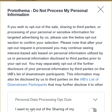
Protothema -
Do Not Process My Personal
Αντε στον Λάκη
Information
23.03.2025, 18:14
για κανα μεροκάματο. Και ασε τις μπουρτζουαρίες.
If you wish to opt-out of the sale, sharing to third parties, or
processing of your personal or sensitive information for
ΑΠΑΝΤΗΣΗ
targeted advertising by us, please use the below opt-out
section to confirm your selection. Please note that after your
opt-out request is processed you may continue seeing
interest-based ads based on personal information utilized by
us or personal information disclosed to third parties prior to
ό,τι πεις!
your opt-out. You may separately opt-out of the further
23.03.2025, 17:47
disclosure of your personal information by third parties on the
καλά, δεν σας έχουμε για πρότυπο!
IAB’s list of downstream participants. This information may
ΑΠΑΝΤΗΣΗ
also be disclosed by us to third parties on the
IAB’s List of
Downstream Participants
that may further disclose it to other
ωωωωωω τι λες!!!
third parties.
23.03.2025, 20:07
Please note that this website/app uses one or more Google
Εγω λεω στα παιδια και τα εγονια μου....θελω να
Personal Data Processing Opt Outs
services and may gather and store information including but
μοιασετε στη Γερασιμιδου!! Θελω να μεγαλωσουν
not limited to your visit or usage behaviour. You may click to
I want to opt-out of the Sharing of my
με Εθνικα προτυπα! Το εχουμε χασει τελειως...