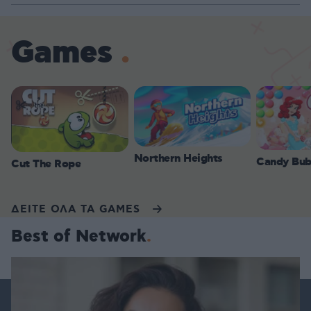
Games
Northern Heights
Candy Bub
Cut The Rope
ΔΕΙΤΕ ΟΛΑ ΤΑ GAMES
Best of Network