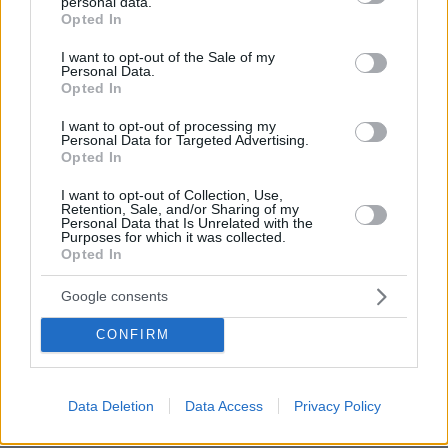
personal data.
grant or deny consent to Google and its third-party tags to
Ο Τραμπ θα απαγορεύσει τη χορήγηση υπηκοότητας στα
Opted In
use your data for below specified purposes in below Google
παιδιά αλλοδαπών που πηγαίνουν στις ΗΠΑ για να
consent section.
γεννήσουν
I want to opt-out of the Sale of my
Personal Data.
Opted In
πριν μία ώρα
Πώς θα βοηθήσετε τη γάτα σας να συνηθίσει το κλουβί
της
I want to opt-out of processing my
Personal Data for Targeted Advertising.
Opted In
06.08.2026, 23:21
Κόπωση της Wall Street μετά τα ρεκόρ εν μέσω
I want to opt-out of Collection, Use,
αβεβαιότητας για το Ιράν, το πετρέλαιο και τη Fed
Retention, Sale, and/or Sharing of my
Personal Data that Is Unrelated with the
06.08.2026, 23:17
Purposes for which it was collected.
Στη ΓΑΔΑ κρατείται η 46χρονη που κατηγορείται για την
Opted In
επίθεση στη Marfin, δείτε βίντεο και φωτογραφίες
Google consents
ΔΕΙΤΕ ΟΛΕΣ ΤΙΣ ΕΙΔΗΣΕΙΣ
CONFIRM
Data Deletion
Data Access
Privacy Policy
ΤΑ ΠΙΟ ΔΗΜΟΦΙΛΗ