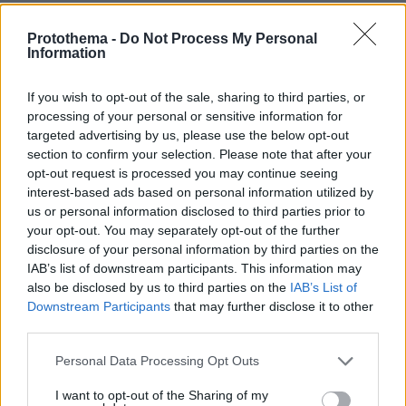
πριν 12 λεπτά
Στο νοσοκομείο 30χρονη μετά από πτώση από τη
Protothema -
Do Not Process My Personal
γέφυρα της Χαλκίδας
Information
πριν 20 λεπτά
Λίσι μετά την ήττα του ΠΑΟΚ: «Με περισσότερη
If you wish to opt-out of the sale, sharing to third parties, or
σοβαρότητα θα παίρναμε κάτι καλύτερο»
processing of your personal or sensitive information for
targeted advertising by us, please use the below opt-out
πριν 27 λεπτά
section to confirm your selection. Please note that after your
Βλάβη, ατύχημα ή πρόβλημα στο ταξίδι; Η κάλυψη που
opt-out request is processed you may continue seeing
πολλοί αγνοούν
interest-based ads based on personal information utilized by
πριν 33 λεπτά
us or personal information disclosed to third parties prior to
Χαλαρή έξοδος για τον Κυριάκο Μητσοτάκη και τη
your opt-out. You may separately opt-out of the further
σύζυγό του Μαρέβα στα Χανιά, φωτογραφίες
disclosure of your personal information by third parties on the
IAB’s list of downstream participants. This information may
πριν 36 λεπτά
also be disclosed by us to third parties on the
IAB’s List of
«Θα μπορούσε να συμβεί σύντομα»: Αισιόδοξος ξανά ο
Τραμπ για το τέλος του πολέμου με το Ιράν, «δεν
Downstream Participants
that may further disclose it to other
νομίζω ότι μπορούν ν' αντέξουν πολύ ακόμα»
third parties.
πριν μία ώρα
Please note that this website/app uses one or more Google
Personal Data Processing Opt Outs
Διακοπές στη Σίκινο
services and may gather and store information including but
not limited to your visit or usage behaviour. You may click to
I want to opt-out of the Sharing of my
πριν μία ώρα