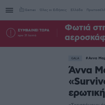
Games
Όλες οι Ειδήσεις
Ελλάδα
Πρωτοσέλι
Φωτιά στ
ΣΥΜΒΑΙΝΕΙ ΤΩΡΑ
αεροσκά
πριν 31 λεπτά
Αννα Μαρ
GALA
Άννα Μα
«Surviv
ερωτική