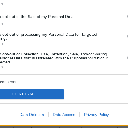
In
o opt-out of the Sale of my Personal Data.
In
to opt-out of processing my Personal Data for Targeted
ing.
In
o opt-out of Collection, Use, Retention, Sale, and/or Sharing
ersonal Data that Is Unrelated with the Purposes for which it
lected.
In
consents
CONFIRM
α, μίλησε για την πρώτη της σεξουαλική
 αγόρι ήρθε πρώτο. Για εμένα ήταν τάμπου
Data Deletion
Data Access
Privacy Policy
ο να πάω με ένα αγόρι. Έκανα πολύ εμγάλη