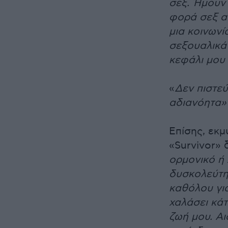
σεξ. Ήμουν 
φορά σεξ απ
μια κοινωνί
σεξουαλικά 
κεφάλι μου 
«
Δεν πιστεύ
αδιανόητα»
Επίσης, εκμ
«Survivor» 
ορμονικό ή 
δυσκολεύτη
καθόλου για
χαλάσει κάτ
ζωή μου. Αι