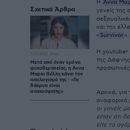
Η
Άννα Μαρ
Σχετικά Άρθρα
γονείς της 
σεξουαλικές
και την έλλ
«
Survivor
».
Η youtuber
13.07.2022, 09:46
της Δάφνης
Μετά από έναν χρόνο
προσωπικές
ψυχοθεραπείας, η Άννα
Μαρία Βέλλη κάνει τον
απολογισμό της - «Τα
δάκρυα είναι
ανακούφισης»
Αρχικά, για
αναφορικά μ
οι γονείς μ
είπαν ότι δ
είτε τα αγό