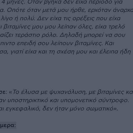
 4 μήνες. Όταν βγήκα δεν είχα περίοδο για
α. Οπότε όταν μετά μου ήρθε, ερχόταν άναρχ
λίγο ή πολύ. Δεν είχα τις ορέξεις που είχα
ι βιταμίνες μου μου λείπαν όλες, είχα τρελό
αίζει τεράστιο ρόλο. Δηλαδή μπορεί να σου
μπιντο επειδή σου λείπουν βιταμίνες. Και
, γιατί είχα και τη σχέση μου και έλειπα ήδη
ε: «
Το έλυσα με ψυχανάλυση, με βιταμίνες κα
αν υποστηρικτικό και υπομονετικό σύντροφο.
και εγκεφαλικό, δεν ήταν μόνο σωματικό».
ήμερα: