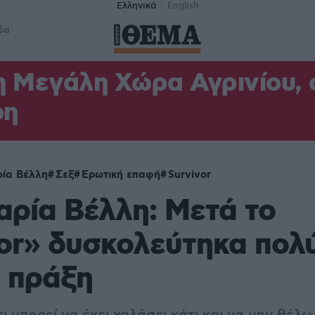
Ελληνικά
English
δα
η Μεγάλη Χώρα Αγρινίου,
φη
ία Βέλλη
Σεξ
Ερωτική επαφή
Survivor
ρία Βέλλη: Μετά το
or» δυσκολεύτηκα πολύ
 πράξη