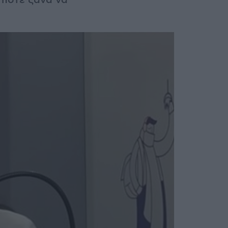
 ποτέ ξανά να