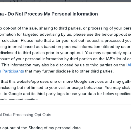
η. Αλλά εγώ ήμουν πολύ μικρή για να
τή την κουβέντα. Είχε κάποιε αρνητικές
ma -
Do Not Process My Personal Information
άνω μου. Όταν σου λένε κάτι όταν ακόμα το
ν έχει σκιρτήσει ερωτικά, αρχίζεις να
to opt-out of the sale, sharing to third parties, or processing of your per
formation for targeted advertising by us, please use the below opt-out s
τι οι γονείς μου βλέπουν κάτι που εσύ δεν
r selection. Please note that after your opt-out request is processed y
 πολλά χρόνια αμφισβητούσα τη σεξουαλική
eing interest-based ads based on personal information utilized by us or
ητα. Αυτό με μπέρδεψε. Εγώ ήμουν τόσο μικρή
disclosed to third parties prior to your opt-out. You may separately opt-
losure of your personal information by third parties on the IAB’s list of
ρα καν τι πάει να πει σεξ, είχα μπει στην
. This information may also be disclosed by us to third parties on the
IA
να σκεφτώ αν μου αρέσουν τα αγόρια ή τα
Participants
that may further disclose it to other third parties.
ατά τα άλλα μεγάλωσα σε ένα πολύ open σπίτι
 that this website/app uses one or more Google services and may gath
 Πάντα ο πατέρας μου μου έλεγε: "Σεξ κάνε,
including but not limited to your visit or usage behaviour. You may click 
ην κάνεις"».
 to Google and its third-party tags to use your data for below specifi
ogle consent section.
ιγμιότυπο στο 02:45 και στο 49:54
l Data Processing Opt Outs
o opt-out of the Sharing of my personal data.