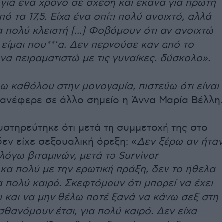
για ένα χρόνο σε σχέση και έκανα για πρώτη
ό τα 17,5. Είχα ένα σπίτι πολύ ανοιχτό, αλλά
α πολύ κλειστή [...] Φοβόμουν ότι αν ανοιχτώ
είμαι που***α. Δεν περνούσε καν από το
να πειραματιστώ με τις γυναίκες. δύσκολο».
ω καθόλου στην μονογαμία, πιστεύω ότι είναι
ανέφερε σε άλλο σημείο η Άννα Μαρία Βέλλη
υστηρεύτηκε ότι μετά τη συμμετοχή της στο
δεν είχε σεξουαλική όρεξη: «
Δεν ξέρω αν ήτα
λόγω βιταμινών, μετά το Survivor
κα πολύ με την ερωτική πράξη, δεν το ήθελα
 πολύ καιρό. Σκεφτόμουν ότι μπορεί να έχει
ι και να μην θέλω ποτέ ξανά να κάνω σεξ στη
σθανόμουν έτσι, για πολύ καιρό. Δεν είχα