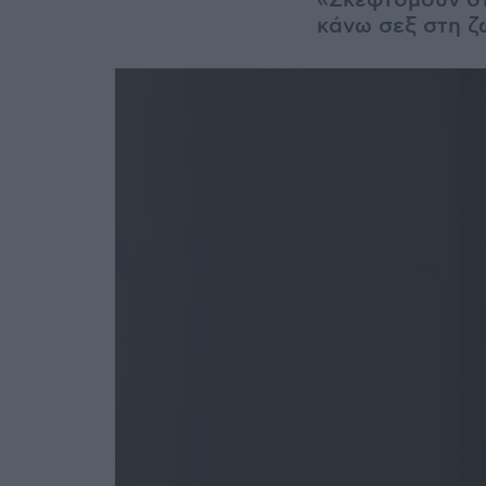
«Σκεφτόμουν ότι
κάνω σεξ στη 