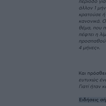
περίοδο για
άλλον 1 μήν
κρατούσε ή 
κανονικά. Ο
θέμα, που π
πέφτει η λί
προσπαθούσα
4 μήνες».
Και πρόσθεσ
ευτυχώς έν
Γιατί ήταν 
Ειδήσεις σ