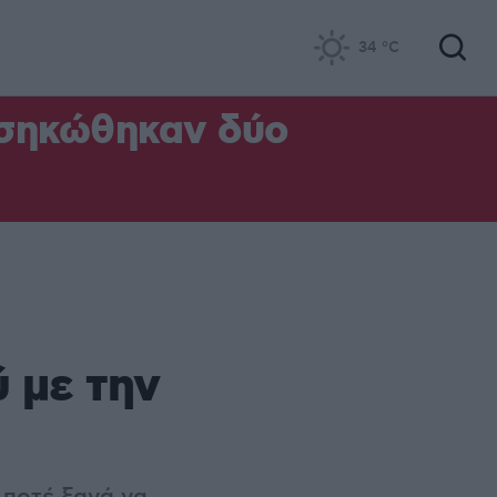
34
°C
 σηκώθηκαν δύο
 με την