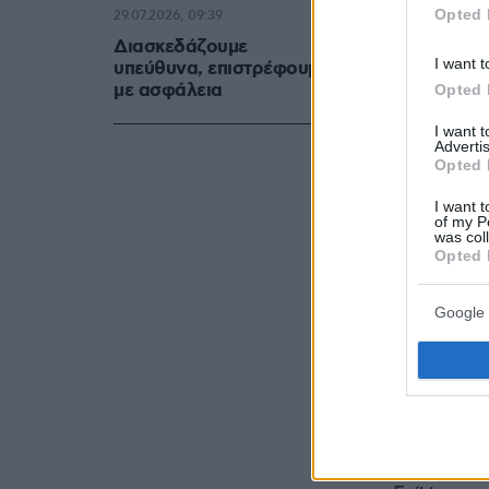
Opted 
29.07.2026, 09:39
Διασκεδάζουμε
I want t
υπεύθυνα, επιστρέφουμε
με ασφάλεια
Opted 
I want 
Advertis
Opted 
I want t
of my P
was col
Opted 
Google 
Στη συνέχει
επαφή: «
Το
μέχρι και τ