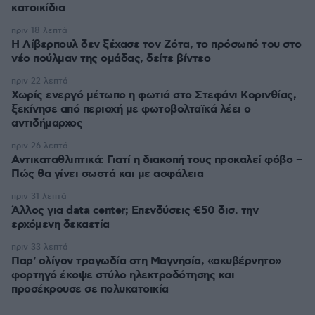
κατοικίδια
πριν 18 λεπτά
Η Λίβερπουλ δεν ξέχασε τον Ζότα, το πρόσωπό του στο
νέο πούλμαν της ομάδας, δείτε βίντεο
πριν 22 λεπτά
Χωρίς ενεργό μέτωπο η φωτιά στο Στεφάνι Κορινθίας,
ξεκίνησε από περιοχή με φωτοβολταϊκά λέει ο
αντιδήμαρχος
πριν 26 λεπτά
Αντικαταθλιπτικά: Γιατί η διακοπή τους προκαλεί φόβο –
Πώς θα γίνει σωστά και με ασφάλεια
πριν 31 λεπτά
Άλλος για data center; Επενδύσεις €50 δισ. την
ερχόμενη δεκαετία
πριν 33 λεπτά
Παρ' ολίγον τραγωδία στη Μαγνησία, «ακυβέρνητο»
φορτηγό έκοψε στύλο ηλεκτροδότησης και
προσέκρουσε σε πολυκατοικία