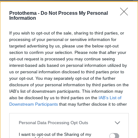
Protothema -
Do Not Process My Personal
Information
If you wish to opt-out of the sale, sharing to third parties, or
processing of your personal or sensitive information for
targeted advertising by us, please use the below opt-out
section to confirm your selection. Please note that after your
opt-out request is processed you may continue seeing
interest-based ads based on personal information utilized by
us or personal information disclosed to third parties prior to
your opt-out. You may separately opt-out of the further
disclosure of your personal information by third parties on the
IAB’s list of downstream participants. This information may
also be disclosed by us to third parties on the
IAB’s List of
Loaded
:
100.00%
Downstream Participants
that may further disclose it to other
07.08.2026, 18:54
third parties.
«Κάτι απέσπασε την προσοχή του οδηγού»:
Πραγματογνώμονας επιχειρεί να ρίξει φως στα
Please note that this website/app uses one or more Google
Personal Data Processing Opt Outs
αίτια του δυστυχήματος στις Σέρρες
services and may gather and store information including but
not limited to your visit or usage behaviour. You may click to
I want to opt-out of the Sharing of my