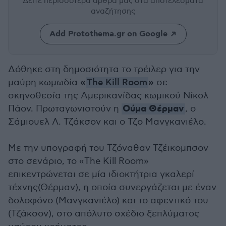
Δείτε περισσότερα άρθρα μας
στα αποτελέσματα
αναζήτησης
Add Protothema.gr on Google
Δόθηκε στη δημοσιότητα το τρέιλερ για την
«
»
μαύρη κωμωδία
The Kill Room
σε
σκηνοθεσία της Αμερικανίδας κωμικού Νίκολ
Ούμα Θέρμαν
Πάον. Πρωταγωνιστούν η
, ο
Σάμιουελ Λ. Τζάκσον και ο Τζο Μανγκανιέλο.
Mε την υπογραφή του Τζόναθαν Τζέικομπσον
στο σενάριο, το «The Kill Room»
επικεντρώνεται σε μία ιδιοκτήτρια γκαλερί
τέχνης(Θέρμαν), η οποία συνεργάζεται με έναν
δολοφόνο (Μανγκανιέλο) και το αφεντικό του
(Τζάκσον), στο απόλυτο σχέδιο ξεπλύματος