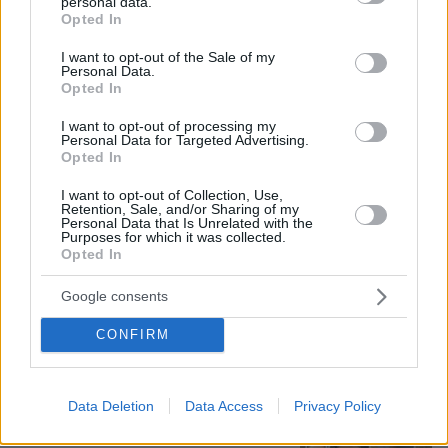
personal data.
grant or deny consent to Google and its third-party tags to
Νέες καταγγελίες στην Ελπίδα για τη
Opted In
use your data for below specified purposes in below Google
Δημοκρατία: Γρατσία, Γαλανός,
consent section.
Καρυστιανού και αυλικοί το
I want to opt-out of the Sale of my
Personal Data.
μετέτρεψαν σε φοβικό αρχηγικό
Opted In
κόμμα
9
07.08.2026, 19:33
I want to opt-out of processing my
Personal Data for Targeted Advertising.
Opted In
«Άξιζε να θέσουμε σε κίνδυνο μια
I want to opt-out of Collection, Use,
οικογένεια λύκων, για να σώσουμε
Retention, Sale, and/or Sharing of my
Personal Data that Is Unrelated with the
έναν σκύλο; Όχι» λέει ο ερευνητής
Purposes for which it was collected.
μετά τις επικρίσεις για τον θάνατο του
Opted In
λευκού κουταβιού
Google consents
33
07.08.2026, 18:54
CONFIRM
«Τα έχω χάσει όλα»: Συντετριμμένος ο
πατέρας και σύζυγος των θυμάτων
στο τροχαίο στις Σέρρες
Data Deletion
Data Access
Privacy Policy
129
07.08.2026, 14:57