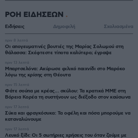
ΡΟΗ ΕΙΔΗΣΕΩΝ
Ειδήσεις
Δημοφιλή
Σχολιασμένα
πριν 8 λεπτά
Οι απογευματινές βουτιές της Μαρίας Σολωμού στη
θάλασσα: Σκέφτεστε τίποτα καλύτερο; έγραψε
πριν 13 λεπτά
Μπαρτσελόνα: Ακύρωσε φιλικό παιχνίδι στο Μαρόκο
λόγω της κρίσης στη Θέουτα
πριν 15 λεπτά
Φάτε σούπα με κρέας... σκύλου: Τα κρατικά ΜΜΕ στη
Βόρεια Κορέα τη συστήνουν ως διέξοδο στον καύσωνα
πριν 17 λεπτά
Σύκα και φραγκόσυκα: Τα οφέλη και πόσα μπορούμε να
καταναλώνουμε
πριν 17 λεπτά
Λευκό ξίδι: Οι 5 σωτήριες χρήσεις του όταν ζούμε με