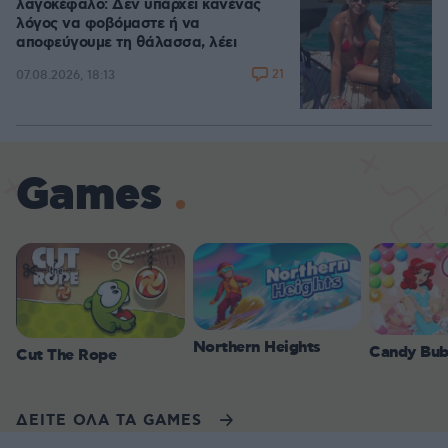
λαγοκέφαλο: Δεν υπάρχει κανένας
λόγος να φοβόμαστε ή να
αποφεύγουμε τη θάλασσα, λέει
21
07.08.2026, 18:13
Games
Northern Heights
Candy Bub
Cut The Rope
ΔΕΙΤΕ ΟΛΑ ΤΑ GAMES