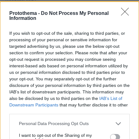
Η κόρη της Ούμα Θέρμαν και του Ίθαν Χοκ και η πορεία
της από την δυσλεξία στο «Stranger Things» και το
Protothema -
Do Not Process My Personal
Information
Χόλιγουντ
Το μεγαλύτερο παιδί της Ούμα Θέρμαν και του Ιθαν
If you wish to opt-out of the sale, sharing to third parties, or
Χοκ ακολούθησε πιστά τα χνάρια των γονιών της και
processing of your personal or sensitive information for
φιλοδοξεί στα επόμενα χρόνια να φτάσει το επίπεδο
targeted advertising by us, please use the below opt-out
της φήμης και της υποκριτικής τους δεινότητας
section to confirm your selection. Please note that after your
opt-out request is processed you may continue seeing
interest-based ads based on personal information utilized by
us or personal information disclosed to third parties prior to
your opt-out. You may separately opt-out of the further
disclosure of your personal information by third parties on the
IAB’s list of downstream participants. This information may
also be disclosed by us to third parties on the
IAB’s List of
Downstream Participants
that may further disclose it to other
third parties.
Please note that this website/app uses one or more Google
Personal Data Processing Opt Outs
services and may gather and store information including but
not limited to your visit or usage behaviour. You may click to
I want to opt-out of the Sharing of my