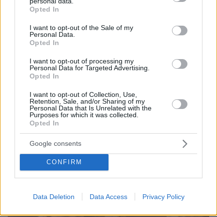
personal data.
grant or deny consent to Google and its third-party tags to
Opted In
use your data for below specified purposes in below Google
consent section.
I want to opt-out of the Sale of my
Personal Data.
Opted In
I want to opt-out of processing my
Personal Data for Targeted Advertising.
Opted In
I want to opt-out of Collection, Use,
18.04.2023, 08:16
Retention, Sale, and/or Sharing of my
Φωτογραφίες: Η Κιμ Καρντάσιαν ποζάρει σαν μια άλλη
Personal Data that Is Unrelated with the
Purposes for which it was collected.
Ούμα Θέρμαν στο «Kill Bill»
Opted In
Η τηλεπερσόνα θύμισε το κόνσεπτ της δημοφιλούς
ταινίας του Κουεντίν Ταραντίνο, σε πρόσφατη έξοδό
Google consents
της
CONFIRM
Data Deletion
Data Access
Privacy Policy