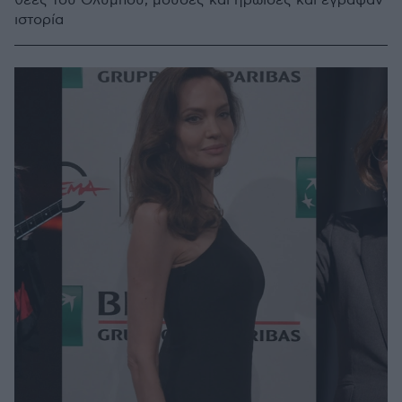
θεές του Ολύμπου, μούσες και ηρωίδες και έγραψαν
ιστορία