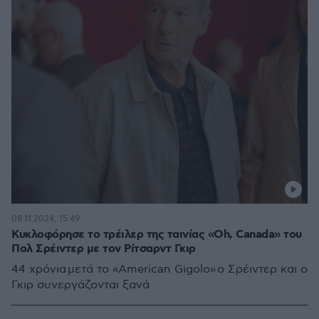
08.11.2024, 15:49
Κυκλοφόρησε το τρέιλερ της ταινίας «Oh, Canada» του
Πολ Σρέιντερ με τον Ρίτσαρντ Γκιρ
44 χρόνια μετά το «American Gigolo» ο Σρέιντερ και ο
Γκιρ συνεργάζονται ξανά