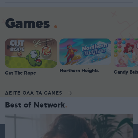
Games
Northern Heights
Candy Bub
Cut The Rope
ΔΕΙΤΕ ΟΛΑ ΤΑ GAMES
Best of Network