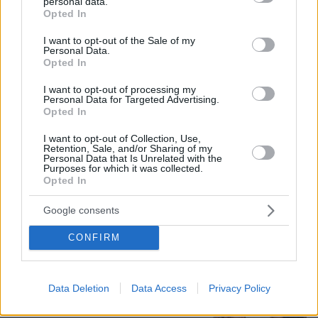
personal data.
32
07.08.2026, 15:58
grant or deny consent to Google and its third-party tags to
Opted In
use your data for below specified purposes in below Google
consent section.
I want to opt-out of the Sale of my
Άγκυρα, Ριάντ και Ισλαμαμπάντ: Ο
Personal Data.
Opted In
νέος ισχυρός άξονας στη Μέση
Ανατολή ανοίγει τον δρόμο για το
I want to opt-out of processing my
«ισλαμικό ΝΑΤΟ», τι σημαίνει η
Personal Data for Targeted Advertising.
συμφωνία της Μέκκας
Opted In
60
07.08.2026, 17:19
I want to opt-out of Collection, Use,
Retention, Sale, and/or Sharing of my
Personal Data that Is Unrelated with the
Purposes for which it was collected.
«Δεν το πιστεύουμε», λένε οι
Opted In
Αμερικανοί που υιοθέτησαν τον
Αφγανό στη Λέσβο - Η αρχική εκδοχή
Google consents
για το φονικό στην Κυψέλη και η
σιωπή στην απολογία
CONFIRM
366
07.08.2026, 07:19
Data Deletion
Data Access
Privacy Policy
Στο Α΄ Νεκροταφείο το μνημόσυνο
για τον έναν χρόνο από τον θάνατο