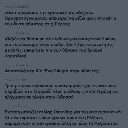
πριν 20 λεπτά
«Κάτι απέσπασε την προσοχή του οδηγού»:
Πραγματογνώμονας επιχειρεί να ρίξει φως στα αίτια
του δυστυχήματος στις Σέρρες
πριν 20 λεπτά
«Άξιζε να θέσουμε σε κίνδυνο μια οικογένεια λύκων,
για να σώσουμε έναν σκύλο; Όχι» λέει ο ερευνητής
μετά τις επικρίσεις για τον θάνατο του λευκού
κουταβιού
πριν 20 λεπτά
Αποστολή στη Χίο: Ένα 24ωρο στην πόλη της
πριν 23 λεπτά
Τρία μέτωπα «κόκκινου συναγερμού» για τη ναυτιλία:
Εκρήξεις στο Ορμούζ, νέες επιθέσεις στην Υεμένη και
πλήγματα σε πλοία στην Οδησσό
πριν 26 λεπτά
Ένταση μεταξύ Ιταλίας-Ισπανίας για το μεταναστευτικό:
Δεν δεχόμαστε τελεσίγραφα απαντά η Μελόνι,
παραμένουν οι συνοριακοί έλεγχοι έως 15 Αυγούστου