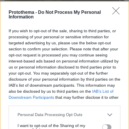
Protothema -
Do Not Process My Personal
Information
If you wish to opt-out of the sale, sharing to third parties, or
processing of your personal or sensitive information for
targeted advertising by us, please use the below opt-out
section to confirm your selection. Please note that after your
opt-out request is processed you may continue seeing
07.08.2026, 13:17
interest-based ads based on personal information utilized by
Ο οδηγός του φορτηγού περιγράφει πώς έγινε το
us or personal information disclosed to third parties prior to
τροχαίο με τους νεκρούς μάνα και γιο στις Σέρρες,
your opt-out. You may separately opt-out of the further
η 43χρονη και ο 21χρονος πήγαιναν μαζί για
disclosure of your personal information by third parties on the
δουλειά
IAB’s list of downstream participants. This information may
also be disclosed by us to third parties on the
IAB’s List of
Downstream Participants
that may further disclose it to other
Βόρεια Εύβοια: Οι 14 λίμνες που
third parties.
γεννήθηκαν από εγκαταλελειμμένα
μεταλλεία δημιουργώντας ένα
Please note that this website/app uses one or more Google
Personal Data Processing Opt Outs
μοναδικό οικοσύστημα, δείτε
services and may gather and store information including but
αεροφωτογραφίες
not limited to your visit or usage behaviour. You may click to
I want to opt-out of the Sharing of my