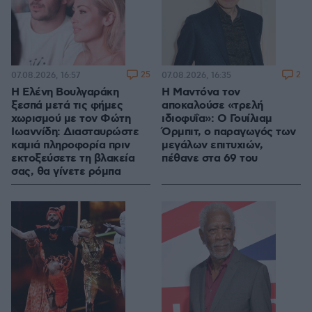
25
2
07.08.2026, 16:57
07.08.2026, 16:35
Η Ελένη Βουλγαράκη
Η Μαντόνα τον
ξεσπά μετά τις φήμες
αποκαλούσε «τρελή
χωρισμού με τον Φώτη
ιδιοφυΐα»: Ο Γουίλιαμ
Ιωαννίδη: Διασταυρώστε
Όρμπιτ, ο παραγωγός των
καμιά πληροφορία πριν
μεγάλων επιτυχιών,
εκτοξεύσετε τη βλακεία
πέθανε στα 69 του
σας, θα γίνετε ρόμπα