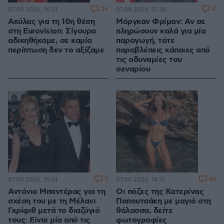
24
8
07.08.2026, 16:01
07.08.2026, 15:30
Ακύλας για τη 10η θέση
Μόργκαν Φρίμαν: Αν σε
στη Eurovision: Σίγουρα
πληρώσουν καλά για μία
αδικηθήκαμε, σε καμία
παραγωγή, τότε
περίπτωση δεν το αξίζαμε
παραβλέπεις κάποιες από
τις αδυναμίες του
σεναρίου
3
66
07.08.2026, 15:01
07.08.2026, 14:31
Αντόνιο Μπαντέρας για τη
Οι πόζες της Κατερίνας
σχέση του με τη Μέλανι
Παπουτσάκη με μαγιό στη
Γκρίφιθ μετά το διαζύγιό
θάλασσα, δείτε
τους: Είναι μία από τις
φωτογραφίες