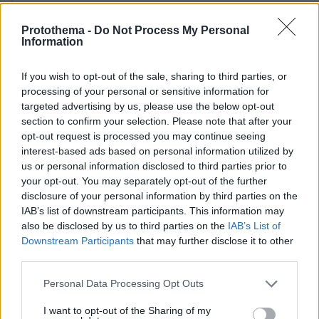
Βίντεο: Πώς ο αστυνομικός έσωσε το βρέφος
Protothema -
Do Not Process My Personal
με ΚΑΡΠΑ - «Κοίτα τα ματάκια του, ξύπνησε»,
Information
φώναξε στη μητέρα
If you wish to opt-out of the sale, sharing to third parties, or
Ο Μιχάλης Λιάπης άνοιξε μαγαζί με γλυκά του
processing of your personal or sensitive information for
targeted advertising by us, please use the below opt-out
κουταλιού στο Καρπενήσι
section to confirm your selection. Please note that after your
opt-out request is processed you may continue seeing
interest-based ads based on personal information utilized by
protothema.gr στο Google News
Ακολουθήστε το
us or personal information disclosed to third parties prior to
και μάθετε πρώτοι όλες τις ειδήσεις
your opt-out. You may separately opt-out of the further
disclosure of your personal information by third parties on the
Ειδήσεις
Δείτε όλες τις τελευταίες
από την Ελλάδα
IAB’s list of downstream participants. This information may
και τον Κόσμο, τη στιγμή που συμβαίνουν, στο
also be disclosed by us to third parties on the
IAB’s List of
Protothema.gr
Downstream Participants
that may further disclose it to other
third parties.
Σχετικά Άρθρα
Please note that this website/app uses one or more Google
Personal Data Processing Opt Outs
services and may gather and store information including but
not limited to your visit or usage behaviour. You may click to
I want to opt-out of the Sharing of my