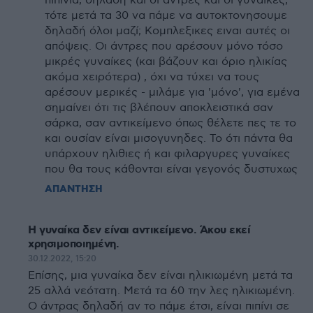
πιπινια, δηλαδή και οι άντρες και οι γυναίκες,
τότε μετά τα 30 να πάμε να αυτοκτονησουμε
δηλαδή όλοι μαζί; Κομπλεξικες ειναι αυτές οι
απόψεις. Οι άντρες που αρέσουν μόνο τόσο
μικρές γυναίκες (και βάζουν και όριο ηλικίας
ακόμα χειρότερα) , όχι να τύχει να τους
αρέσουν μερικές - μιλάμε για 'μόνο', για εμένα
σημαίνει ότι τις βλέπουν αποκλειστικά σαν
σάρκα, σαν αντικείμενο όπως θέλετε πες τε το
και ουσίαν είναι μισογυνηδες. Το ότι πάντα θα
υπάρχουν ηλιθιες ή και φιλαργυρες γυναίκες
που θα τους κάθονται είναι γεγονός δυστυχως
ΑΠΑΝΤΗΣΗ
Η γυναίκα δεν είναι αντικείμενο. Άκου εκεί
χρησιμοποιημένη.
30.12.2022, 15:20
Επίσης, μια γυναίκα δεν είναι ηλικιωμένη μετά τα
25 αλλά νεότατη. Μετά τα 60 την λες ηλικιωμένη.
Ο άντρας δηλαδή αν το πάμε έτσι, είναι πιπίνι σε