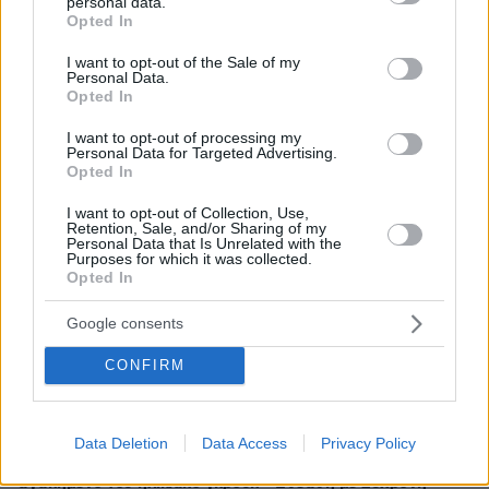
personal data.
grant or deny consent to Google and its third-party tags to
Opted In
use your data for below specified purposes in below Google
consent section.
I want to opt-out of the Sale of my
Personal Data.
Opted In
I want to opt-out of processing my
Personal Data for Targeted Advertising.
Opted In
I want to opt-out of Collection, Use,
Retention, Sale, and/or Sharing of my
Personal Data that Is Unrelated with the
Purposes for which it was collected.
Opted In
Google consents
CONFIRM
22.12.2022, 16:42
Data Deletion
Data Access
Privacy Policy
O Ντι Κάπριο xώρισε με τη Χαντίντ και επέστρεψε στο…
αγαπημένο του ηλικιακό γκρουπ - Εθεάθη με 23χρονη