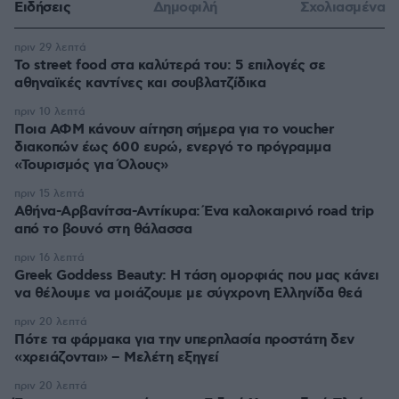
Ειδήσεις
Δημοφιλή
Σχολιασμένα
πριν 29 λεπτά
Το street food στα καλύτερά του: 5 επιλογές σε
αθηναϊκές καντίνες και σουβλατζίδικα
πριν 10 λεπτά
Ποια ΑΦΜ κάνουν αίτηση σήμερα για το voucher
διακοπών έως 600 ευρώ, ενεργό το πρόγραμμα
«Τουρισμός για Όλους»
πριν 15 λεπτά
Αθήνα-Αρβανίτσα-Αντίκυρα: Ένα καλοκαιρινό road trip
από το βουνό στη θάλασσα
πριν 16 λεπτά
Greek Goddess Beauty: Η τάση ομορφιάς που μας κάνει
να θέλουμε να μοιάζουμε με σύγχρονη Ελληνίδα θεά
πριν 20 λεπτά
Πότε τα φάρμακα για την υπερπλασία προστάτη δεν
«χρειάζονται» – Μελέτη εξηγεί
πριν 20 λεπτά