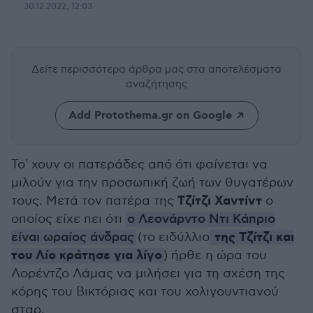
30.12.2022, 12:03
Δείτε περισσότερα άρθρα μας
στα αποτελέσματα
αναζήτησης
Add Protothema.gr on Google
Το' χουν οι πατεράδες από ότι φαίνεται να
μιλούν για την προσωπική ζωή των θυγατέρων
Τζίτζι Χαντίντ
τους. Μετά τον πατέρα της
ο
οποίος είχε πει ότι
ο Λεονάρντο Ντι Κάπριο
της Τζίτζι και
είναι ωραίος άνδρας
(το ειδύλλιο
του Λίο κράτησε για λίγο
) ήρθε η ώρα του
Λορέντζο Λάμας να μιλήσει για τη σχέση της
κόρης του Βικτόριας και του χολιγουντιανού
σταρ.