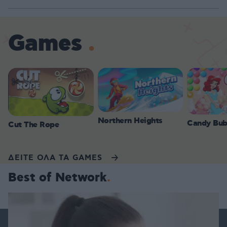
Games
Northern Heights
Candy Bub
Cut The Rope
ΔΕΙΤΕ ΟΛΑ ΤΑ GAMES
Best of Network