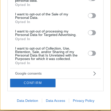
personal data.
grant or deny consent to Google and its third-party tags to
Opted In
use your data for below specified purposes in below Google
consent section.
I want to opt-out of the Sale of my
Personal Data.
08.08.2026, 21:43
Opted In
Χόρχε Μέσι: Ο εργάτης από το Ροσάριο που πήρε
τον 13χρονο Λιονέλ από το χέρι και άλλαξε την
I want to opt-out of processing my
Personal Data for Targeted Advertising.
ιστορία του ποδοσφαίρου με μια υπογραφή σε...
Opted In
χαρτοπετσέτα
I want to opt-out of Collection, Use,
Retention, Sale, and/or Sharing of my
Personal Data that Is Unrelated with the
Purposes for which it was collected.
Opted In
Google consents
CONFIRM
Data Deletion
Data Access
Privacy Policy