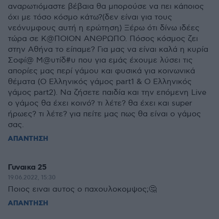
αναρωτιόμαστε βέβαια θα μπορούσε να πει κάποιος
όχι με τόσο κόσμο κάτω?(δεν είναι για τους
νεόνυμφους αυτή η ερώτηση) Ξέρω ότι δίνω ιδέες
τώρα σε Κ@ΠΟΙΟΝ ΑΝΘΡΩΠΟ. Πόσος κόσμος ζει
στην Αθήνα το είπαμε? Για μας να είναι καλά η κυρία
Σοφί@ Μ@υτίδ#υ που για εμάς έχουμε λύσει τις
απορίες μας περί γάμου και φυσικά για κοινωνικά
θέματα (O Ελληνικός γάμος part1 & Ο Ελληνικός
γάμος part2). Να ζήσετε παιδία και την επόμενη Live
ο γάμος θα έχει κοινό? τι λέτε? θα έχει και super
ήρωες? τι λέτε? για πείτε μας πως θα είναι ο γάμος
σας.
ΑΠΑΝΤΗΣΗ
Γυναικα 25
19.06.2022, 15:30
Ποιος ειναι αυτος ο παχουλοκομψος;🤔
ΑΠΑΝΤΗΣΗ