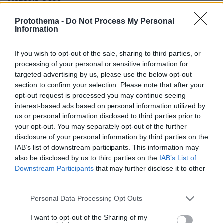
05.10.2023, 16:36
Καημένη Ελλάδα με τα βλήματα που
Protothema -
Do Not Process My Personal
Information
κουβαλάς...καταραμένη θα είσαι για πάντα.
ΑΠΑΝΤΗΣΗ
If you wish to opt-out of the sale, sharing to third parties, or
processing of your personal or sensitive information for
Ευγενιος
targeted advertising by us, please use the below opt-out
29.11.2023, 14:06
section to confirm your selection. Please note that after your
Ακριβως
opt-out request is processed you may continue seeing
ΑΠΑΝΤΗΣΗ
interest-based ads based on personal information utilized by
us or personal information disclosed to third parties prior to
your opt-out. You may separately opt-out of the further
λεω τωρα
disclosure of your personal information by third parties on the
20.06.2022, 08:07
IAB’s list of downstream participants. This information may
κοροιδαρα, περασες μονος σου στο λαιμο το λουρι.
also be disclosed by us to third parties on the
IAB’s List of
σου αξιζουν οσα θα συμβουν
Downstream Participants
that may further disclose it to other
third parties.
ΑΠΑΝΤΗΣΗ
Please note that this website/app uses one or more Google
Personal Data Processing Opt Outs
services and may gather and store information including but
αλλο και παλι τουτο...........
not limited to your visit or usage behaviour. You may click to
I want to opt-out of the Sharing of my
19.06.2022, 23:14