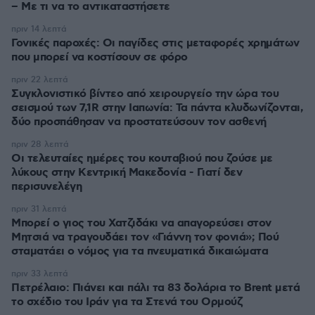
– Με τι να το αντικαταστήσετε
πριν 14 λεπτά
Γονικές παροχές: Οι παγίδες στις μεταφορές χρημάτων
που μπορεί να κοστίσουν σε φόρο
πριν 22 λεπτά
Συγκλονιστικό βίντεο από χειρουργείο την ώρα του
σεισμού των 7,1R στην Ιαπωνία: Τα πάντα κλυδωνίζονται,
δύο προσπάθησαν να προστατεύσουν τον ασθενή
πριν 28 λεπτά
Οι τελευταίες ημέρες του κουταβιού που ζούσε με
λύκους στην Κεντρική Μακεδονία - Γιατί δεν
περισυνελέγη
πριν 31 λεπτά
Μπορεί ο γιος του Χατζιδάκι να απαγορεύσει στον
Μητσιά να τραγουδάει τον «Γιάννη τον φονιά»; Πού
σταματάει ο νόμος για τα πνευματικά δικαιώματα
πριν 33 λεπτά
Πετρέλαιο: Πιάνει και πάλι τα 83 δολάρια το Brent μετά
το σχέδιο του Ιράν για τα Στενά του Ορμούζ