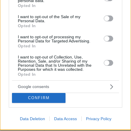
personal data.
grant or deny consent to Google and its third-party tags to
ποτε εσκασε το σουργελοζευγαρο δαυτο ?
Opted In
use your data for below specified purposes in below Google
ΑΠΑΝΤΗΣΗ
consent section.
I want to opt-out of the Sale of my
Personal Data.
Opted In
Παλουκοκαφτρα
I want to opt-out of processing my
19.06.2022, 22:28
Personal Data for Targeted Advertising.
ποιοι ειναι αυτοι οι αυγορουφητοι? ιδεα δεν εχω ,πως
Opted In
καταντησε η χωρα.
I want to opt-out of Collection, Use,
ΑΠΑΝΤΗΣΗ
Retention, Sale, and/or Sharing of my
Personal Data that Is Unrelated with the
Purposes for which it was collected.
Opted In
Google consents
marie - καρδούλ@
19.06.2022, 16:14
CONFIRM
Παιδιά κάποιοι θέλουν να κάνουν έτσι πρόταση
γάμου, τι να κάνουμε τώρα πήρε τους φίλους του το
παιδί μπορεί να πήρε βέβαια και την μισή Αθήνα μαζί
Data Deletion
Data Access
Privacy Policy
δεν έχει σημασία, αυτό που έχει σημασία είναι ότι το
ναι ειπώθηκε (θες το θέλε? θες δεν το θέλε?)