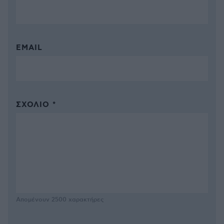
EMAIL
ΣΧΌΛΙΟ *
Απομένουν
2500
χαρακτήρες