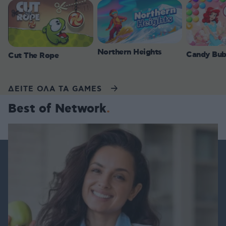
Northern Heights
Candy Bub
Cut The Rope
ΔΕΙΤΕ ΟΛΑ ΤΑ GAMES
Best of Network