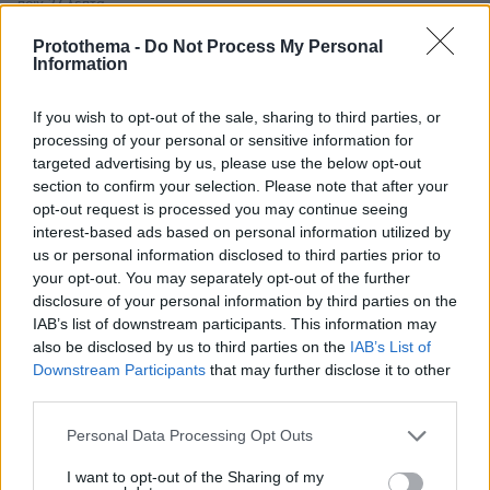
πριν 27 λεπτά
Πέθανε σε ηλικία 26 ετών η influencer Σίντνεϊ Τάουλ
έπειτα από τριετή μάχη με σπάνια μορφή καρκίνου
Protothema -
Do Not Process My Personal
Information
07.08.2026, 05:00
Γαρίδες γιουβέτσι λεμονάτο
If you wish to opt-out of the sale, sharing to third parties, or
processing of your personal or sensitive information for
07.08.2026, 04:54
«Έγκλημα πολέμου» ο ισραηλινός βομβαρδισμός που
targeted advertising by us, please use the below opt-out
σκότωσε δημοσιογράφο στον Λίβανο, καταγγέλλουν
section to confirm your selection. Please note that after your
τρεις ΜΚΟ
opt-out request is processed you may continue seeing
interest-based ads based on personal information utilized by
07.08.2026, 04:13
us or personal information disclosed to third parties prior to
Επεισόδια μεταξύ διαδηλωτών και αστυνομικών έξω
your opt-out. You may separately opt-out of the further
από τη Γερουσία στην Αργεντινή, δείτε βίντεο
disclosure of your personal information by third parties on the
07.08.2026, 03:38
IAB’s list of downstream participants. This information may
Σαουδική Αραβία, Τουρκία και Πακιστάν ετοιμάζονται
also be disclosed by us to third parties on the
IAB’s List of
να υπογράψουν συμφωνία αμοιβαίας άμυνας
Downstream Participants
that may further disclose it to other
third parties.
07.08.2026, 03:01
Συνελήφθη πρώην κυβερνήτης πολιτείας του Μεξικού
Please note that this website/app uses one or more Google
Personal Data Processing Opt Outs
για την εξαφάνιση των 43 φοιτητών το 2014
services and may gather and store information including but
not limited to your visit or usage behaviour. You may click to
I want to opt-out of the Sharing of my
07.08.2026, 02:35