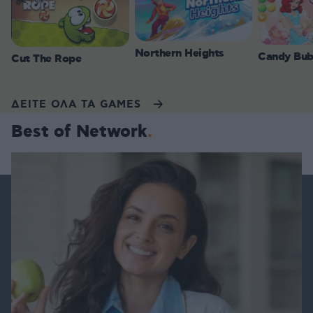
Northern Heights
Candy Bub
Cut The Rope
ΔΕΙΤΕ ΟΛΑ ΤΑ GAMES
Best of Network