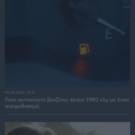
06.08.2026, 19:12
Ποιο αυτοκίνητο βενζίνης έκανε 1.980 χλμ με έναν
ανεφοδιασμό;