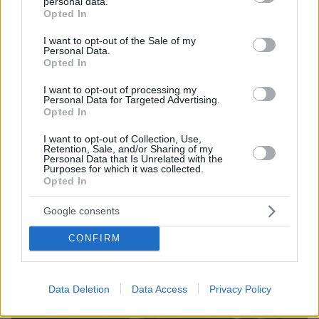
personal data.
Τουλάχιστον 11 τραυματίες σε επιθέσεις των Χούθι στη
grant or deny consent to Google and its third-party tags to
Opted In
νότια Σαουδική Αραβία
use your data for below specified purposes in below Google
consent section.
I want to opt-out of the Sale of my
07.08.2026, 02:10
Personal Data.
Γκολ ο Παυλίδης στη εξάρα της Μπενφίκα στη Χαρτς και
Opted In
μια ανάσα από τα play-offs του Europa League, δείτε τα
γκολ
I want to opt-out of processing my
Personal Data for Targeted Advertising.
Opted In
ΔΕΙΤΕ ΟΛΕΣ ΤΙΣ ΕΙΔΗΣΕΙΣ
I want to opt-out of Collection, Use,
Retention, Sale, and/or Sharing of my
Personal Data that Is Unrelated with the
Purposes for which it was collected.
Opted In
ΤΑ ΠΙΟ ΔΗΜΟΦΙΛΗ
Google consents
CONFIRM
Data Deletion
Data Access
Privacy Policy