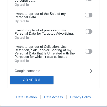
personal data.
grant or deny consent to Google and its third-party tags to
Opted In
use your data for below specified purposes in below Google
Souloubamias
consent section.
I want to opt-out of the Sale of my
09.07.2021, 07:56
Personal Data.
Opted In
Δυνατό άλογο το κορίτσι, και πρέπει να είναι φουλ
ξυρισμένη παντού... μμμμμ
I want to opt-out of processing my
Personal Data for Targeted Advertising.
ΑΠΑΝΤΗΣΗ
Opted In
Κουρέας
I want to opt-out of Collection, Use,
09.07.2021, 08:56
Retention, Sale, and/or Sharing of my
Personal Data that Is Unrelated with the
Και γω αυτό νομίζω...
Purposes for which it was collected.
Opted In
ΑΠΑΝΤΗΣΗ
Google consents
Souloubamias
09.07.2021, 09:54
CONFIRM
μμμμμμμμμμμμ....
ΑΠΑΝΤΗΣΗ
Data Deletion
Data Access
Privacy Policy
Δεν είναι κουμμούνα αξυριστη