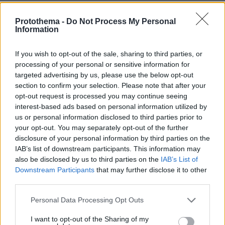
ΑΠΑΝΤΗΣΗ
Protothema -
Do Not Process My Personal
Σιγά το ξυλαγγουρο...
Information
09.07.2021, 15:46
Στην χαριζω!
If you wish to opt-out of the sale, sharing to third parties, or
ΑΠΑΝΤΗΣΗ
processing of your personal or sensitive information for
targeted advertising by us, please use the below opt-out
section to confirm your selection. Please note that after your
opt-out request is processed you may continue seeing
interest-based ads based on personal information utilized by
Βασιλης
us or personal information disclosed to third parties prior to
09.07.2021, 11:27
your opt-out. You may separately opt-out of the further
Κουκλαρα
disclosure of your personal information by third parties on the
IAB’s list of downstream participants. This information may
ΑΠΑΝΤΗΣΗ
also be disclosed by us to third parties on the
IAB’s List of
Downstream Participants
that may further disclose it to other
third parties.
Βαρελάς
09.07.2021, 08:19
Please note that this website/app uses one or more Google
Personal Data Processing Opt Outs
le patour grande
services and may gather and store information including but
ΑΠΑΝΤΗΣΗ
not limited to your visit or usage behaviour. You may click to
I want to opt-out of the Sharing of my