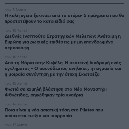
πριν 5 λεπτά
Η καλή υγεία ξεκινάει από το στόμα- 5 πράγματα που θα
προστατέψουν το κατοικίδιό σας
πριν 10 λεπτά
Διεθνές Ινστιτούτο Στρατηγικών Μελετών: Ανέτοιμη η
Ευρώπη για ρωσικές επιθέσεις με μη επανδρωμένα
αεροσκάφη
πριν 10 λεπτά
Από τη Μόρια στην Κυψέλη: Η σκοτεινή διαδρομή ενός
εγκλήματος - Ο ασυνόδευτος ανήλικος, η πυγμαχία και
η μοιραία συνάντηση με την άτυχη Σκωτσέζα
πριν 15 λεπτά
Φωτιά σε χαμηλή βλάστηση στο Νέο Μοναστήρι
Φθιώτιδας, σηκώθηκαν τρία εναέρια
πριν 16 λεπτά
Ποια είναι η νέα ασιατική τάση στο Pilates που
υπόσχεται ευεξία και ισορροπία
πριν 17 λεπτά