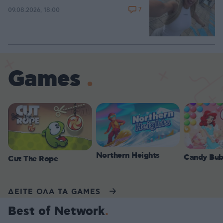
7
09.08.2026, 18:00
Games
Northern Heights
Candy Bub
Cut The Rope
ΔΕΙΤΕ ΟΛΑ ΤΑ GAMES
Best of Network