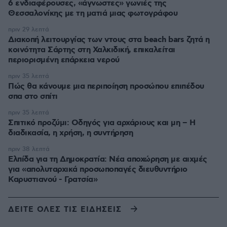
6 ενδιαφέρουσες, «άγνωστες» γωνιές της
Θεσσαλονίκης με τη ματιά μιας φωτογράφου
πριν 29 λεπτά
Διακοπή λειτουργίας των ντους στα beach bars ζητά η
κοινότητα Σάρτης στη Χαλκιδική, επικαλείται
περιορισμένη επάρκεια νερού
πριν 35 λεπτά
Πώς θα κάνουμε μια περιποίηση προσώπου επιπέδου
σπα στο σπίτι
πριν 35 λεπτά
Σπιτικό προζύμι: Οδηγός για αρχάριους και μη – Η
διαδικασία, η χρήση, η συντήρηση
πριν 38 λεπτά
Ελπίδα για τη Δημοκρατία: Νέα αποχώρηση με αιχμές
για «απολυταρχικά προσωποπαγές διευθυντήριο
Καρυστιανού - Γρατσία»
ΔΕΙΤΕ ΟΛΕΣ ΤΙΣ ΕΙΔΗΣΕΙΣ