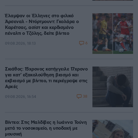
Έλαμψαν οι Έλληνες στο φιλικό
Άρσεναλ - Ντόρτμουντ: Γκολάρα ο
Καρέτσας, ασίστ και κερδισμένο
πέναλτι ο Τζόλης, δείτε βίντεο
6
09.08.2026, 18:13
Σκιάθος: 15χρονος κατήγγειλε 17χρονο
για κατ' εξακολούθηση βιασμό και
εκβιασμό με βίντεο, τι περιέγραψε στις
Αρχές
38
09.08.2026, 16:54
Βίντεο: Στις Μαλδίβες η Ιωάννα Τούνη
μετά το νοσοκομείο, η υποδοχή με
μουσική