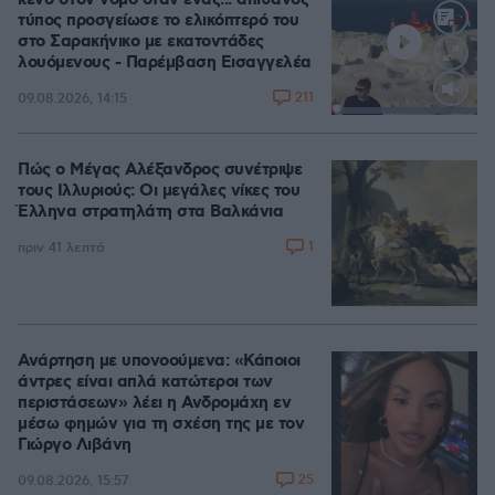
κενό στον νόμο όταν ένας... απίθανος
τύπος προσγείωσε το ελικόπτερό του
στο Σαρακήνικο με εκατοντάδες
λουόμενους - Παρέμβαση Εισαγγελέα
211
09.08.2026, 14:15
Loaded
:
100.00%
Πώς ο Μέγας Αλέξανδρος συνέτριψε
τους Ιλλυριούς: Οι μεγάλες νίκες του
Έλληνα στρατηλάτη στα Βαλκάνια
1
πριν 41 λεπτά
Ανάρτηση με υπονοούμενα: «Κάποιοι
άντρες είναι απλά κατώτεροι των
περιστάσεων» λέει η Ανδρομάχη εν
μέσω φημών για τη σχέση της με τον
Γιώργο Λιβάνη
25
09.08.2026, 15:57