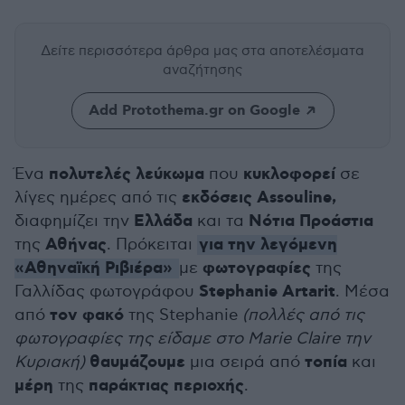
Δείτε περισσότερα άρθρα μας
στα αποτελέσματα
αναζήτησης
Add Protothema.gr on Google
πολυτελές λεύκωμα
κυκλοφορεί
Ένα
που
σε
εκδόσεις Assouline,
λίγες ημέρες από τις
Ελλάδα
Νότια Προάστια
διαφημίζει την
και τα
Αθήνας
για την λεγόμενη
της
. Πρόκειται
«Αθηναϊκή Ριβιέρα»
φωτογραφίες
με
της
Stephanie Artarit
Γαλλίδας φωτογράφου
. Mέσα
τον φακό
από
της Stephanie
(πολλές από τις
φωτογραφίες της είδαμε στο Marie Claire την
θαυμάζουμε
τοπία
Κυριακή)
μια σειρά από
και
μέρη
παράκτιας περιοχής
της
.