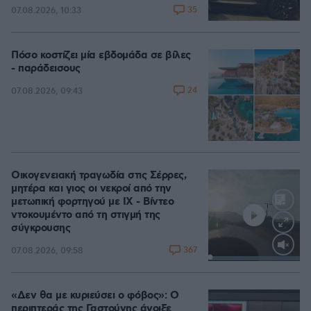
35
07.08.2026, 10:33
Πόσο κοστίζει μία εβδομάδα σε βίλες
- παράδεισους
24
07.08.2026, 09:43
Οικογενειακή τραγωδία στις Σέρρες,
μητέρα και γιος οι νεκροί από την
μετωπική φορτηγού με ΙΧ - Βίντεο
ντοκουμέντο από τη στιγμή της
σύγκρουσης
367
07.08.2026, 09:58
Loaded
:
100.00%
«Δεν θα με κυριεύσει ο φόβος»: Ο
περιπτεράς της Γαστούνης άνοιξε