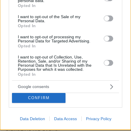
personal data.
από περίπου δύο χρόνια, o ίδιος εκδοτικός είχε
grant or deny consent to Google and its third-party tags to
Opted In
use your data for below specified purposes in below Google
Λίζυς
εκδώσει το βιβλίο της φωτογράφου
consent section.
Μανωλά
«Μykonos Muse».
I want to opt-out of the Sale of my
υπό τον τίτλο
Personal Data.
Opted In
μεγάλη
Το βιβλίο μάλιστα είχε πάρει
I want to opt-out of processing my
δημοσιότητα
. Τότε η low profile φωτογράφος
Personal Data for Targeted Advertising.
Opted In
που είχε παρουσιάσει το βιβλίο της στο
ξενοδοχείο Belvedere της Μυκόνου, μας είχε
I want to opt-out of Collection, Use,
Retention, Sale, and/or Sharing of my
πει:
«Το Mykonos Muse είναι ένα λεύκωμα
Personal Data that Is Unrelated with the
Purposes for which it was collected.
αφιερωμένο στο νησί της Μυκόνου, στο άσπρο
Opted In
της και το γαλάζιο της, στους βράχους της και
τον αέρα της, στα σπίτια της και τα σοκάκια
Google consents
της, στους βασιλικούς της και τις βουκαμβίλιες
CONFIRM
της, στα ξωκλήσια της και στους ανεμόμυλους
της. Τέλος, στους ντόπιους της, που είναι πάντα
διαθέσιμοι να ευχαριστήσουν τους επισκέπτες
Data Deletion
Data Access
Privacy Policy
τους. Απευθύνεται σε όλους, γιατί το νησί είναι