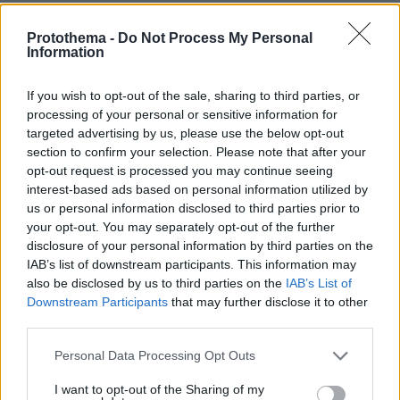
Protothema -
Do Not Process My Personal
Information
If you wish to opt-out of the sale, sharing to third parties, or
processing of your personal or sensitive information for
targeted advertising by us, please use the below opt-out
section to confirm your selection. Please note that after your
opt-out request is processed you may continue seeing
interest-based ads based on personal information utilized by
us or personal information disclosed to third parties prior to
your opt-out. You may separately opt-out of the further
disclosure of your personal information by third parties on the
IAB’s list of downstream participants. This information may
also be disclosed by us to third parties on the
IAB’s List of
Downstream Participants
that may further disclose it to other
Βιβλία για την Ελλάδα
third parties.
Please note that this website/app uses one or more Google
Personal Data Processing Opt Outs
Είναι η δεύτερη φορά που οι εκδόσεις
services and may gather and store information including but
ασχολούνται με την Ελλάδα.
Assouline
Πριν
not limited to your visit or usage behaviour. You may click to
I want to opt-out of the Sharing of my