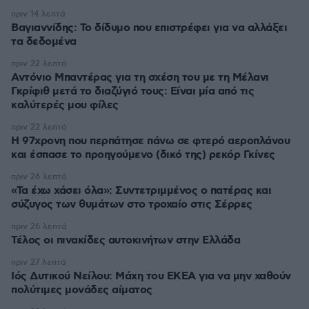
πριν 14 λεπτά
Βαγιαννίδης: Το δίδυμο που επιστρέφει για να αλλάξει
τα δεδομένα
πριν 22 λεπτά
Αντόνιο Μπαντέρας για τη σχέση του με τη Μέλανι
Γκρίφιθ μετά το διαζύγιό τους: Είναι μία από τις
καλύτερές μου φίλες
πριν 22 λεπτά
Η 97χρονη που περπάτησε πάνω σε φτερό αεροπλάνου
και έσπασε το προηγούμενο (δικό της) ρεκόρ Γκίνες
πριν 26 λεπτά
«Τα έχω χάσει όλα»: Συντετριμμένος ο πατέρας και
σύζυγος των θυμάτων στο τροχαίο στις Σέρρες
πριν 26 λεπτά
Τέλος οι πινακίδες αυτοκινήτων στην Ελλάδα
πριν 27 λεπτά
Ιός Δυτικού Νείλου: Μάχη του ΕΚΕΑ για να μην χαθούν
πολύτιμες μονάδες αίματος