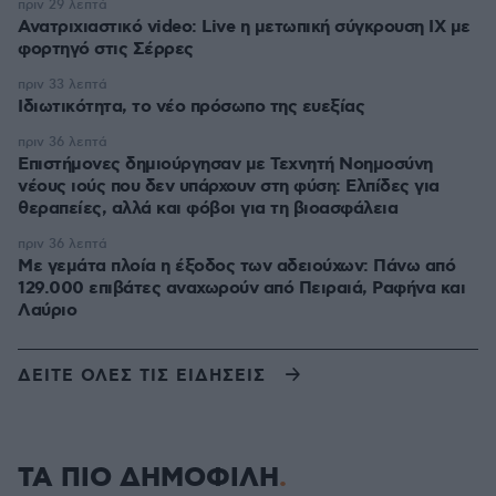
πριν 29 λεπτά
Ανατριχιαστικό video: Live η μετωπική σύγκρουση ΙΧ με
φορτηγό στις Σέρρες
πριν 33 λεπτά
Ιδιωτικότητα, το νέο πρόσωπο της ευεξίας
πριν 36 λεπτά
Επιστήμονες δημιούργησαν με Τεχνητή Νοημοσύνη
νέους ιούς που δεν υπάρχουν στη φύση: Ελπίδες για
θεραπείες, αλλά και φόβοι για τη βιοασφάλεια
πριν 36 λεπτά
Με γεμάτα πλοία η έξοδος των αδειούχων: Πάνω από
129.000 επιβάτες αναχωρούν από Πειραιά, Ραφήνα και
Λαύριο
ΔΕΙΤΕ ΟΛΕΣ ΤΙΣ ΕΙΔΗΣΕΙΣ
ΤΑ ΠΙΟ ΔΗΜΟΦΙΛΗ