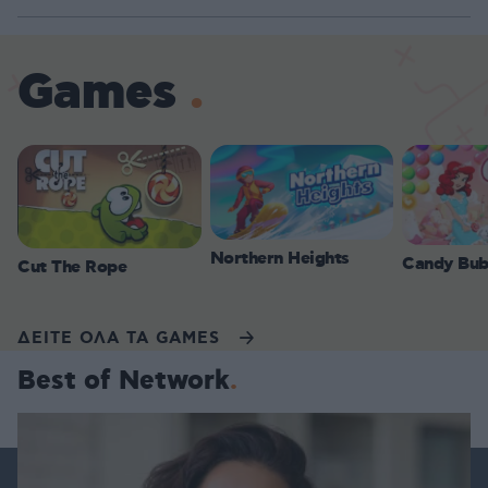
Games
Northern Heights
Candy Bub
Cut The Rope
ΔΕΙΤΕ ΟΛΑ ΤΑ GAMES
Best of Network