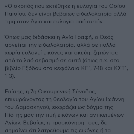
«Ο σκοπός που εκτέθηκε η ευλογία του Οσίου
Παϊσίου, δεν είναι βεβαίως ειδωλολατρία αλλά
τιμή στον Άγιο και ευλογία από αυτόν.
Όπως μας διδάσκει η Αγία Γραφή, ο Θεός
αρνείται την ειδωλολατρία, αλλά σε πολλά
χωρία ευλογεί εικόνες και σκεύη, ζητώντας
από το λαό σεβασμό σε αυτά (όπως π.χ. στο
βιβλίο Εξόδου στα κεφάλαια ΚΕ΄, 7-18 και ΚΣΤ΄,
1-3).
Επίσης, η 7η Οικουμενική Σύνοδος,
επικυρώνοντας τη θεολογία του Αγίου Ιωάννη
του Δαμασκηνού, εκφράζει ως δόγμα της
Πίστης μας την τιμή εικόνων και αντικειμένων
Αγίων. Βεβαίως η προσκύνηση τους, δε
σημαίνει ότι λατρεύουμε τις εικόνες ή τα