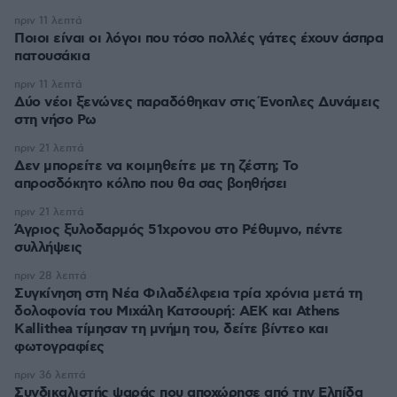
πριν 11 λεπτά
Ποιοι είναι οι λόγοι που τόσο πολλές γάτες έχουν άσπρα
πατουσάκια
πριν 11 λεπτά
Δύο νέοι ξενώνες παραδόθηκαν στις Ένοπλες Δυνάμεις
στη νήσο Ρω
πριν 21 λεπτά
Δεν μπορείτε να κοιμηθείτε με τη ζέστη; Το
απροσδόκητο κόλπο που θα σας βοηθήσει
πριν 21 λεπτά
Άγριος ξυλοδαρμός 51χρονου στο Ρέθυμνο, πέντε
συλλήψεις
πριν 28 λεπτά
Συγκίνηση στη Νέα Φιλαδέλφεια τρία χρόνια μετά τη
δολοφονία του Μιχάλη Κατσουρή: ΑΕΚ και Athens
Kallithea τίμησαν τη μνήμη του, δείτε βίντεο και
φωτογραφίες
πριν 36 λεπτά
Συνδικαλιστής ψαράς που αποχώρησε από την Ελπίδα