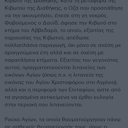
Κιβωτό της Διαθήκης: κατά τη μεταφορά της
Κιβωτού της Διαθήκης, ο Οζά που προσπάθησε
να την ακουμπήσει, έπεσε στη γη νεκρός.
Φοβούμενος ο Δαυίδ, άφησε την Κιβωτό στο
κτήμα του Αββεδαρά, το οποίο, εξαιτίας της
παρουσίας της Κιβωτού, απέδωσε
πολλαπλάσια παραγωγή, όχι μόνο σε σχέση με
προηγούμενα έτη αλλά και σε σχέση με
παραπλήσια κτήματα. Εξαιτίας του γεγονότος
αυτού, πραγματοποιούνται λιτανείες των
εικόνων Αγίων (όπως π.χ. η λιτανεία της
εικόνας του Αγίου Χριστοφόρου στο Αγρίνιο),
αλλά και η περιφορά των Επιταφίων, ώστε από
τα αγιασμένα αντικείμενα να έρθει ευλογία
στην περιοχή που λιτανεύονται.
Ρούχα Αγίων, τα οποία θαυματούργησαν πάνω
σε ασθενείς θεραπεύοντάς τους, όπως ο