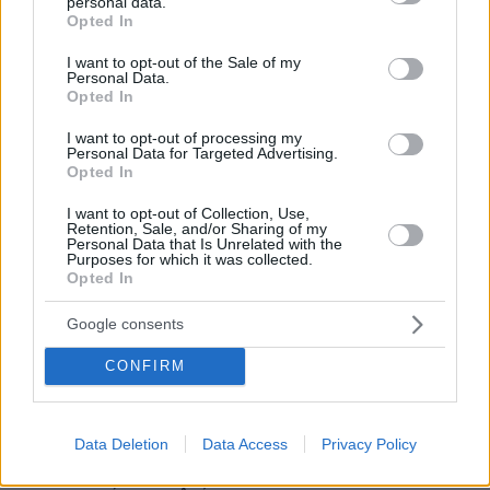
personal data.
οικογένειές τους. Για αυτό, κάποιοι, πολέμιοι
grant or deny consent to Google and its third-party tags to
Opted In
use your data for below specified purposes in below Google
της Ορθοδοξίας και του Ελληνισμού, διέδωσαν
consent section.
I want to opt-out of the Sale of my
κάποιες φαιδρές ιστορίες για το πρόσωπό του,
Personal Data.
οι οποίες κατέρρευσαν όντας παντελώς
Opted In
ανυπόστατες.
I want to opt-out of processing my
Personal Data for Targeted Advertising.
Opted In
Άλλωστε, πρόσφατοι ψευδέστατοι σχολιασμοί
με ύβρεις και ανιστόρητους χαρακτηρισμούς
I want to opt-out of Collection, Use,
Retention, Sale, and/or Sharing of my
προς το πρόσωπο του Αγίου από
Personal Data that Is Unrelated with the
Purposes for which it was collected.
συγκεκριμένους δημοσιογραφικούς κύκλους
Opted In
του Αγρινίου, εκφράζουν τη φασιστική και
ολοκληρωτική ιδεολογία, η οποία οριστικά έχει
Google consents
ηττηθεί σε όλον τον κόσμο, με τη δύναμη του
CONFIRM
Σταυρού και του Ευαγγελίου. Οι σχολιασμοί
αυτοί συνθλίβονται από την αλήθεια, την
ιστορία και τη συνείδηση του πιστού Ελληνικού
Data Deletion
Data Access
Privacy Policy
λαού, ο οποίος περιμένει την εκπλήρωση των