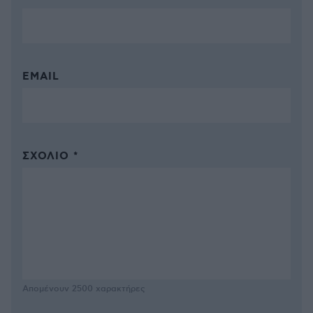
EMAIL
ΣΧΌΛΙΟ *
Απομένουν
2500
χαρακτήρες