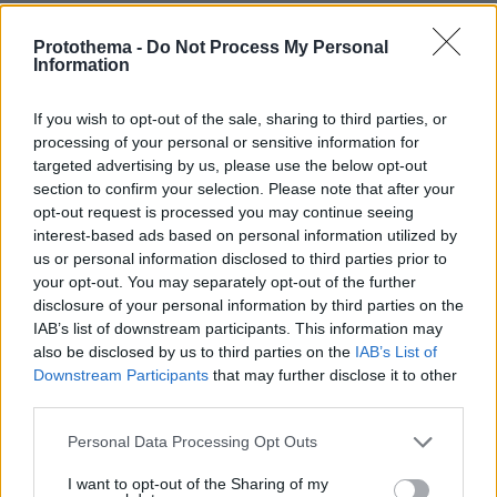
αλλά για ευλογία και προστασία.
Protothema -
Do Not Process My Personal
Information
Ο Όσιος Παΐσιος έχει ιδιαιτέρως αγκαλιαστεί
και αγαπηθεί από όλους τους Έλληνες όχι μόνο
If you wish to opt-out of the sale, sharing to third parties, or
επειδή είναι σύγχρονός μας και πολλοί έχουν
processing of your personal or sensitive information for
συνομιλήσει μαζί του αλλά και επειδή εκφράζει
targeted advertising by us, please use the below opt-out
section to confirm your selection. Please note that after your
με το βίο και με το λόγο του τη Ρωμιοσύνη, την
opt-out request is processed you may continue seeing
ενότητα δηλαδή του Ελληνισμού και της
interest-based ads based on personal information utilized by
Ορθοδοξίας. Δυστυχώς ορισμένοι ενοχλούνται
us or personal information disclosed to third parties prior to
ακόμη και από τον πατριωτισμό που επέδειχνε
your opt-out. You may separately opt-out of the further
ο Όσιος Παΐσιος, δήθεν θεωρώντας ότι ένας
disclosure of your personal information by third parties on the
IAB’s list of downstream participants. This information may
Άγιος δε δικαιούται να αγαπάει την πατρίδα
also be disclosed by us to third parties on the
IAB’s List of
του.
Downstream Participants
that may further disclose it to other
Ο Όσιος Παΐσιος εξέφρασε κατά το βίο του τις
third parties.
αξίες με τις οποίες ο λαός μας έχει
Please note that this website/app uses one or more Google
Personal Data Processing Opt Outs
γαλουχηθεί, ενώ χάρη σε αυτόν, πολλοί
services and may gather and store information including but
άνθρωποι αναβίωσαν τις αξίες αυτές μέσα στις
not limited to your visit or usage behaviour. You may click to
I want to opt-out of the Sharing of my