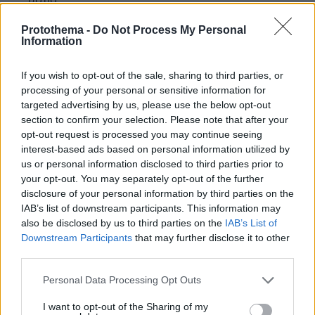
ματια.
ΑΠΑΝΤΗΣΗ
Protothema -
Do Not Process My Personal
Information
Steve Gaginis
If you wish to opt-out of the sale, sharing to third parties, or
09.06.2026, 23:19
processing of your personal or sensitive information for
best comment so far
targeted advertising by us, please use the below opt-out
ΑΠΑΝΤΗΣΗ
section to confirm your selection. Please note that after your
opt-out request is processed you may continue seeing
interest-based ads based on personal information utilized by
💯
us or personal information disclosed to third parties prior to
09.06.2026, 23:19
your opt-out. You may separately opt-out of the further
👍🏼
disclosure of your personal information by third parties on the
ΑΠΑΝΤΗΣΗ
IAB’s list of downstream participants. This information may
also be disclosed by us to third parties on the
IAB’s List of
Downstream Participants
that may further disclose it to other
.....
third parties.
09.06.2026, 23:58
Please note that this website/app uses one or more Google
Αλλάζεις εργοδότη ή αλλάζεις χώρα
Personal Data Processing Opt Outs
services and may gather and store information including but
ΑΠΑΝΤΗΣΗ
not limited to your visit or usage behaviour. You may click to
I want to opt-out of the Sharing of my