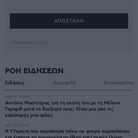
* Υποχρεωτικά πεδία
ΡΟΗ ΕΙΔΗΣΕΩΝ
Ειδήσεις
Δημοφιλή
Σχολιασμένα
πριν 10 λεπτά
Αντόνιο Μπαντέρας για τη σχέση του με τη Μέλανι
Γκρίφιθ μετά το διαζύγιό τους: Είναι μία από τις
καλύτερές μου φίλες
πριν 10 λεπτά
Η 97χρονη που περπάτησε πάνω σε φτερό αεροπλάνου
και έσπασε το προηγούμενο (δικό της) ρεκόρ Γκίνες