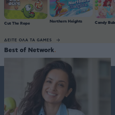
Northern Heights
Candy Bub
Cut The Rope
ΔΕΙΤΕ ΟΛΑ ΤΑ GAMES
Best of Network