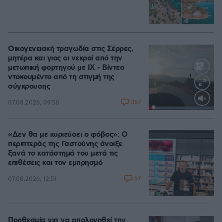
Οικογενειακή τραγωδία στις Σέρρες,
μητέρα και γιος οι νεκροί από την
μετωπική φορτηγού με ΙΧ - Βίντεο
ντοκουμέντο από τη στιγμή της
σύγκρουσης
367
07.08.2026, 09:58
Loaded
:
100.00%
«Δεν θα με κυριεύσει ο φόβος»: Ο
περιπτεράς της Γαστούνης άνοιξε
ξανά το κατάστημά του μετά τις
επιθέσεις και τον εμπρησμό
57
07.08.2026, 12:51
Προθεσμία για να απολογηθεί την