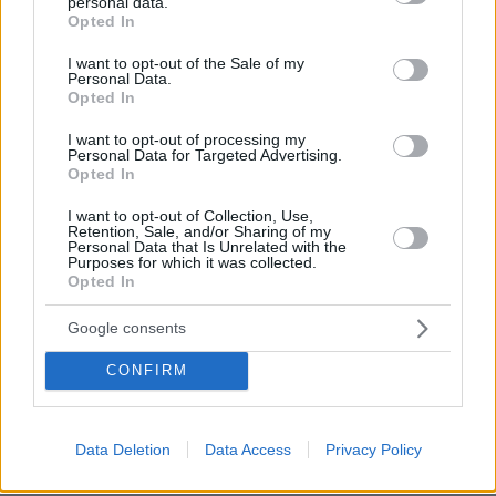
personal data.
grant or deny consent to Google and its third-party tags to
Opted In
use your data for below specified purposes in below Google
σσσ
consent section.
I want to opt-out of the Sale of my
09.06.2026, 23:19
Personal Data.
σσσ μην μας χαλας το αριστο αφηγημα
Opted In
ΑΠΑΝΤΗΣΗ
I want to opt-out of processing my
Personal Data for Targeted Advertising.
Opted In
ποτέ ξανά ΝΔ
09.06.2026, 23:20
I want to opt-out of Collection, Use,
Retention, Sale, and/or Sharing of my
τα λέμε στις κάλπες
Personal Data that Is Unrelated with the
Purposes for which it was collected.
ΑΠΑΝΤΗΣΗ
Opted In
Google consents
ανδρεας
09.06.2026, 23:24
CONFIRM
Ο Κατωτατος μισθος των 760 επαρκει να καλυψει
αναγκες ετος ατομου περισσοτερο απο 15-18
μερες .
Data Deletion
Data Access
Privacy Policy
ΑΠΑΝΤΗΣΗ