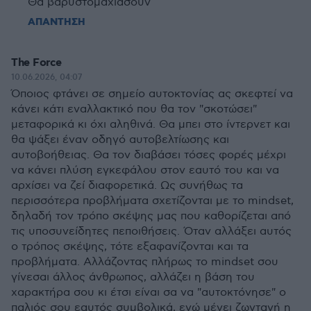
Θα βαρυστομαχιάσουν
ΑΠΑΝΤΗΣΗ
The Force
10.06.2026, 04:07
Όποιος φτάνει σε σημείο αυτοκτονίας ας σκεφτεί να
κάνει κάτι εναλλακτικό που θα τον "σκοτώσει"
μεταφορικά κι όχι αληθινά. Θα μπει στο ίντερνετ και
θα ψάξει έναν οδηγό αυτοβελτίωσης και
αυτοβοήθειας. Θα τον διαβάσει τόσες φορές μέχρι
να κάνει πλύση εγκεφάλου στον εαυτό του και να
αρχίσει να ζεί διαφορετικά. Ως συνήθως τα
περισσότερα προβλήματα σχετίζονται με το mindset,
δηλαδή τον τρόπο σκέψης μας που καθορίζεται από
τις υποσυνείδητες πεποιθήσεις. Όταν αλλάξει αυτός
ο τρόπος σκέψης, τότε εξαφανίζονται και τα
προβλήματα. Αλλάζοντας πλήρως το mindset σου
γίνεσαι άλλος άνθρωπος, αλλάζει η βάση του
χαρακτήρα σου κι έτσι είναι σα να "αυτοκτόνησε" ο
παλιός σου εαυτός συμβολικά, ενώ μένει ζωντανή η