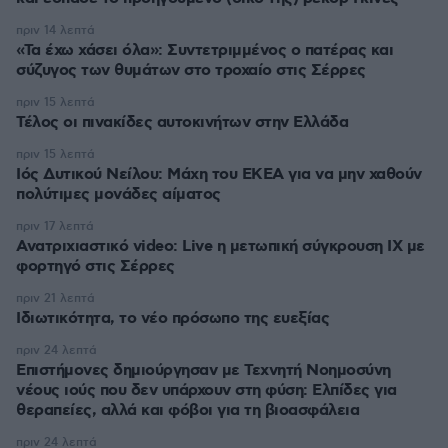
πριν 14 λεπτά
«Τα έχω χάσει όλα»: Συντετριμμένος ο πατέρας και
σύζυγος των θυμάτων στο τροχαίο στις Σέρρες
πριν 15 λεπτά
Τέλος οι πινακίδες αυτοκινήτων στην Ελλάδα
πριν 15 λεπτά
Ιός Δυτικού Νείλου: Μάχη του ΕΚΕΑ για να μην χαθούν
πολύτιμες μονάδες αίματος
πριν 17 λεπτά
Ανατριχιαστικό video: Live η μετωπική σύγκρουση ΙΧ με
φορτηγό στις Σέρρες
πριν 21 λεπτά
Ιδιωτικότητα, το νέο πρόσωπο της ευεξίας
πριν 24 λεπτά
Επιστήμονες δημιούργησαν με Τεχνητή Νοημοσύνη
νέους ιούς που δεν υπάρχουν στη φύση: Ελπίδες για
θεραπείες, αλλά και φόβοι για τη βιοασφάλεια
πριν 24 λεπτά