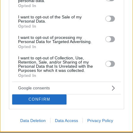
personal data.
grant or deny consent to Google and its third-party tags to
τουρκικών παρενοχλήσεων σε αεροσκάφη που
Opted In
use your data for below specified purposes in below Google
μετέφεραν υπουργούς Άμυνας της Ελλάδας,
consent section.
I want to opt-out of the Sale of my
της Γαλλίας και της Ολλανδίας στην Κύπρο. Η
Personal Data.
Opted In
Λευκωσία επιβεβαίωσε ότι τα αεροσκάφη
δέχθηκαν παρεμβολές από το παράνομο
I want to opt-out of processing my
Personal Data for Targeted Advertising.
αεροδρόμιο της Τύμπου, ενώ στην περίπτωση
Opted In
του υπουργού Εθνικής Άμυνας Νίκου Δένδια
I want to opt-out of Collection, Use,
αναφέρθηκε και παρουσία τουρκικών
Retention, Sale, and/or Sharing of my
Personal Data that Is Unrelated with the
μαχητικών στην περιοχή.
Purposes for which it was collected.
Ο Πρόεδρος της Κυπριακής Δημοκρατίας Νίκος
Opted In
Χριστοδουλίδης χαρακτήρισε τις ενέργειες
Google consents
αυτές απαράδεκτες, σημειώνοντας ότι όταν
τέτοιες παρενοχλήσεις στρέφονται εναντίον
CONFIRM
υπουργών κρατών μελών της Ευρωπαϊκής
Ένωσης, καταδεικνύουν αναθεωρητική
προσέγγιση.
Data Deletion
Data Access
Privacy Policy
Το περιστατικό αποκτά ιδιαίτερη σημασία,