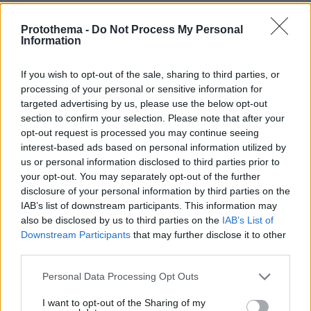
Παράλληλα, υπογράμμισε τον ρόλο της
ευρωπαϊκής επιχείρησης «ΑΣΠΙΔΕΣ» στην
Protothema -
Do Not Process My Personal
Information
προστασία της ναυτιλίας στην Ερυθρά
Θάλασσα, καθώς και της επιχείρησης
If you wish to opt-out of the sale, sharing to third parties, or
«ΕΙΡΗΝΗ», η οποία έχει πλέον ενισχυμένους
processing of your personal or sensitive information for
κανόνες εμπλοκής για ελέγχους σε πλοία που
targeted advertising by us, please use the below opt-out
συνδέονται με τον ρωσικό σκιώδη στόλο.
section to confirm your selection. Please note that after your
opt-out request is processed you may continue seeing
interest-based ads based on personal information utilized by
Για την Ευρωπαϊκή Ένωση, το ζήτημα δεν είναι
us or personal information disclosed to third parties prior to
μόνο η ασφάλεια των θαλάσσιων οδών, αλλά
your opt-out. You may separately opt-out of the further
και η αποκοπή εσόδων που επιτρέπουν στη
disclosure of your personal information by third parties on the
IAB’s list of downstream participants. This information may
Ρωσία να χρηματοδοτεί τον πόλεμο στην
also be disclosed by us to third parties on the
IAB’s List of
Ουκρανία.
Downstream Participants
that may further disclose it to other
third parties.
Η τουρκική σκιά πάνω από τη σύνοδο
Please note that this website/app uses one or more Google
Personal Data Processing Opt Outs
Η άτυπη σύνοδος στη Λευκωσία
services and may gather and store information including but
not limited to your visit or usage behaviour. You may click to
I want to opt-out of the Sharing of my
πραγματοποιήθηκε και υπό τη σκιά των