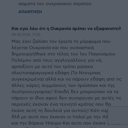
σώματα του ουκρανικού στρατού.
ΑΠΑΝΤΗΣΗ
Και εγώ λέω ότι η Ουκρανία πρέπει να εξαφανιστεί!
08.06.2026, 17:25
Μας έχει ζαλίσει τον έρωτα το μόρφωμα που
λέγεται Ουκρανία και που ουσιαστικά
δημιουργήθηκε στο τέλος του 1ου Παγκοσμίου
Πολέμου από τους αγγλογαλλους για νά,
αρπαξουν με αυτό τον τρόπο ρώσικα
πλούτοπαραγωγικά εδάφη (Το Ντονμπας
συγκεκριμένα) αλλά και να πάρουν εδάφη από τις
άλλες χώρες συμμάχους των πρώσσων και της
Αυστροουγγαριας! Επειδή δεν μπορούσαν να τα
πάρουν οι ίδιοι αφού δεν συνορευαν με αυτές τις
περιοχές έκαναν ένα τεχνητό κράτος που θα
έκανε αυτή τη δουλειά για αυτούς! Κάτι παρόμοιο
δλδ με αυτό που έκαναν οι Ιταλοί με την Αλβανία
και την Βόρειο Ήπειρο Και αυτο που έκανε ο Τίτο