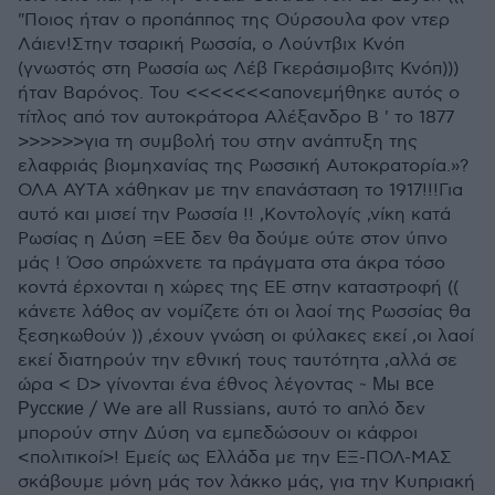
"Ποιος ήταν ο προπάππος της Ούρσουλα φον ντερ
Λάιεν!Στην τσαρική Ρωσσία, ο Λούντβιχ Κνόπ
(γνωστός στη Ρωσσία ως Λέβ Γκεράσιμοβιτς Κνόπ)))
ήταν Βαρόνος. Του <<<<<<<απονεμήθηκε αυτός ο
τίτλος από τον αυτοκράτορα Αλέξανδρο Β ' το 1877
>>>>>>για τη συμβολή του στην ανάπτυξη της
ελαφριάς βιομηχανίας της Ρωσσική Αυτοκρατορία.»?
ΟΛΑ ΑΥΤΑ χάθηκαν με την επανάσταση το 1917!!!Για
αυτό και μισεί την Ρωσσία !! ,Κοντολογίς ,νίκη κατά
Ρωσίας η Δύση =ΕΕ δεν θα δούμε ούτε στον ύπνο
μάς ! Όσο σπρώχνετε τα πράγματα στα άκρα τόσο
κοντά έρχονται η χώρες της ΕΕ στην καταστροφή ((
κάνετε λάθος αν νομίζετε ότι οι λαοί της Ρωσσίας θα
ξεσηκωθούν )) ,έχουν γνώση οι φύλακες εκεί ,οι λαοί
εκεί διατηρούν την εθνική τους ταυτότητα ,αλλά σε
ώρα < D> γίνονται ένα έθνος λέγοντας ~ Мы все
Русские / We are all Russians, αυτό το απλό δεν
μπορούν στην Δύση να εμπεδώσουν οι κάφροι
<πολιτικοί>! Εμείς ως Ελλάδα με την ΕΞ-ΠΟΛ-ΜΑΣ
σκάβουμε μόνη μάς τον λάκκο μάς, για την Κυπριακή