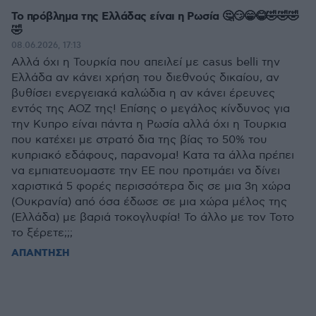
Το πρόβλημα της Ελλάδας είναι η Ρωσία 🤔😏😁😂🤣🤣🤣
🤣
08.06.2026, 17:13
Αλλά όχι η Τουρκία που απειλεί με casus belli την
Ελλάδα αν κάνει χρήση του διεθνούς δικαίου, αν
βυθίσει ενεργειακά καλώδια η αν κάνει έρευνες
εντός της ΑΟΖ της! Επίσης ο μεγάλος κίνδυνος για
την Κυπρο είναι πάντα η Ρωσία αλλά όχι η Τουρκια
που κατέχει με στρατό δια της βίας το 50% του
κυπριακό εδάφους, παρανομα! Κατα τα άλλα πρέπει
να εμπιατευομαστε την ΕΕ που προτιμάει να δίνει
χαριστικά 5 φορές περισσότερα δις σε μια 3η χώρα
(Ουκρανία) από όσα έδωσε σε μια χώρα μέλος της
(Ελλάδα) με βαριά τοκογλυφία! Το άλλο με τον Τοτο
το ξέρετε;;;
ΑΠΑΝΤΗΣΗ