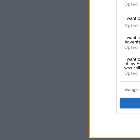
Opted 
I want t
Opted 
I want 
Advertis
Opted 
I want t
of my P
was col
Opted 
Google 