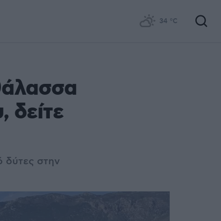
34
°C
θάλασσα
, δείτε
ό δύτες στην