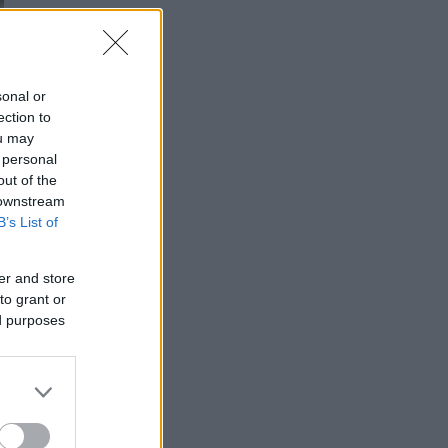
sonal or
ection to
ou may
 personal
out of the
 downstream
B’s List of
er and store
to grant or
ed purposes