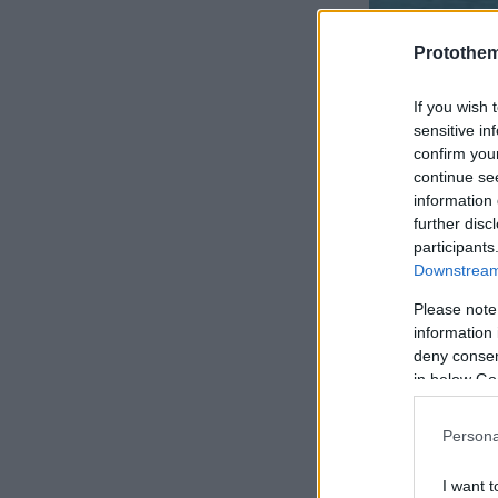
Protothe
If you wish 
sensitive in
confirm you
continue se
information 
further disc
participants
Downstream 
Please note
information 
deny consent
in below Go
Persona
I want t