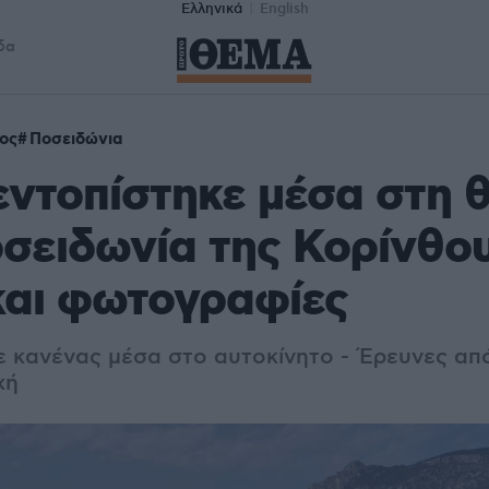
Ελληνικά
English
δα
ος
Ποσειδώνια
εντοπίστηκε μέσα στη 
σειδωνία της Κορίνθου
και φωτογραφίες
ε κανένας μέσα στο αυτοκίνητο - Έρευνες απ
χή