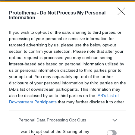
πριν 4 λεπτά
Protothema -
Do Not Process My Personal
Επτά τρόφιμα που μια διατροφολόγος τρώει για πρωινό
Information
– Για γερή καρδιά και κοφτερό μυαλό
πριν 5 λεπτά
If you wish to opt-out of the sale, sharing to third parties, or
Τι έκανε η Κέιτ Μίντλετον στη διάρκεια της θεραπείας
processing of your personal or sensitive information for
για τον καρκίνο, όταν δεν μπορούσε να συγκεντρωθεί
targeted advertising by us, please use the below opt-out
πριν 5 λεπτά
section to confirm your selection. Please note that after your
Φωτεινές επιγραφές: Η επιστροφή μιας διαχρονικής
opt-out request is processed you may continue seeing
αισθητικής
interest-based ads based on personal information utilized by
us or personal information disclosed to third parties prior to
πριν 6 λεπτά
your opt-out. You may separately opt-out of the further
Παγκόσμιο Κ20: «Ασημένια» η απίθανη Ρούσσου στα
disclosure of your personal information by third parties on the
800μ.
IAB’s list of downstream participants. This information may
πριν 7 λεπτά
also be disclosed by us to third parties on the
IAB’s List of
Είδατε ψύλλους στο σπίτι σας; Πώς θα απαλλαγείτε από
Downstream Participants
that may further disclose it to other
τα ανεπιθύμητα αυτά έντομα
third parties.
πριν 12 λεπτά
Please note that this website/app uses one or more Google
Personal Data Processing Opt Outs
Δοκιμάζουμε το υβριδικό Renault Symbioz με τα 160
services and may gather and store information including but
άλογα - Πόσο κοστίζει στην Ελλάδα;
not limited to your visit or usage behaviour. You may click to
I want to opt-out of the Sharing of my