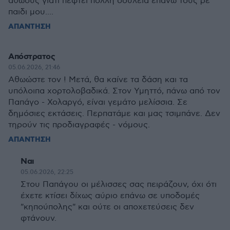
αθώους γιατί πέφτει πολλή δουλειά επάνω τους ρε
παιδι μου....
ΑΠΑΝΤΗΣΗ
Απόστρατος
05.06.2026, 21:46
Αθωώστε τον ! Μετά, θα καίνε τα δάση και τα
υπόλοιπα χορτολοβαδικά. Στον Υμηττό, πάνω από τον
Παπάγο - Χολαργό, είναι γεμάτο μελίσσια. Σε
δημόσιες εκτάσεις. Περπατάμε και μας τσιμπάνε. Δεν
τηρούν τις προδιαγραφές - νόμους.
ΑΠΑΝΤΗΣΗ
Ναι
05.06.2026, 22:25
Στου Παπάγου οι μέλισσες σας πειράζουν, όχι ότι
έχετε κτίσει δίχως αύριο επάνω σε υποδομές
"κηπούπολης" και ούτε οι αποχετεύσεις δεν
φτάνουν.