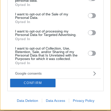
personal data.
grant or deny consent to Google and its third-party tags to
πριν 12 λεπτά
Opted In
Κ. Καρτάλης: Η Ευρώπη θερμαίνεται ταχύτερα από
use your data for below specified purposes in below Google
άλλες ηπείρους
consent section.
I want to opt-out of the Sale of my
Personal Data.
ΦΩΤΗΣ ΠΛΙΑΚΟΣ
Opted In
πριν 17 λεπτά
Αρης: Τι μάθαμε από το φιλικό με τον Πανσερραϊκό
I want to opt-out of processing my
Personal Data for Targeted Advertising.
πριν 20 λεπτά
Opted In
Σκληρό παζάρι του Ιράν για το Ορμούζ: Οι όροι που
θέτει στις ΗΠΑ για να «ξεκλειδώσει» τα Στενά
I want to opt-out of Collection, Use,
Retention, Sale, and/or Sharing of my
Personal Data that Is Unrelated with the
πριν 21 λεπτά
Purposes for which it was collected.
Η Βαλέρια Χοψονίδου βάφτισε τον γιο της στη
Opted In
Βουλιαγμένη, δείτε φωτογραφίες
Google consents
ΔΕΙΤΕ ΟΛΕΣ ΤΙΣ ΕΙΔΗΣΕΙΣ
CONFIRM
Data Deletion
Data Access
Privacy Policy
ΤΑ ΠΙΟ ΔΗΜΟΦΙΛΗ