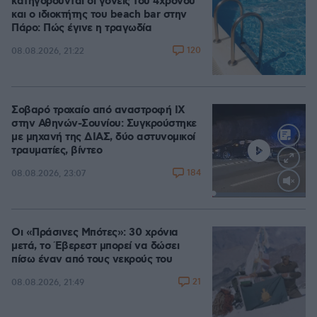
κατηγορούνται οι γονείς του 4χρονου
και ο ιδιοκτήτης του beach bar στην
Πάρο: Πώς έγινε η τραγωδία
120
08.08.2026, 21:22
Σοβαρό τροχαίο από αναστροφή ΙΧ
στην Αθηνών-Σουνίου: Συγκρούστηκε
με μηχανή της ΔΙΑΣ, δύο αστυνομικοί
τραυματίες, βίντεο
184
08.08.2026, 23:07
Loaded
:
100.00%
Οι «Πράσινες Μπότες»: 30 χρόνια
μετά, το Έβερεστ μπορεί να δώσει
πίσω έναν από τους νεκρούς του
21
08.08.2026, 21:49