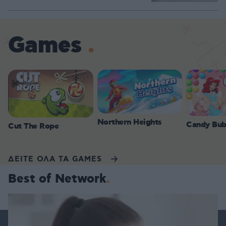
Games
Northern Heights
Candy Bub
Cut The Rope
ΔΕΙΤΕ ΟΛΑ ΤΑ GAMES
Best of Network