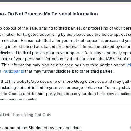
εται σε σχετική ανακοίνωση, οι δικαιούχοι
ma -
Do Not Process My Personal Information
αι για τη διαμονή των ωφελούμενων παιδιών
ιδική κατασκήνωση του μητρώου παρόχων της
to opt-out of the sale, sharing to third parties, or processing of your per
επιταγής διαμονής σε παιδικές
formation for targeted advertising by us, please use the below opt-out s
ις, η οποία έχει τη μορφή ενός μοναδικού
r selection. Please note that after your opt-out request is processed y
eing interest-based ads based on personal information utilized by us or
ού κωδικού αριθμού.
disclosed to third parties prior to your opt-out. You may separately opt-
losure of your personal information by third parties on the IAB’s list of
. This information may also be disclosed by us to third parties on the
IA
Participants
that may further disclose it to other third parties.
ς αριθμός των παιδιών που θα φιλοξενηθούν
ώσεις ανέρχεται σε 70.000 και ο
 that this website/app uses one or more Google services and may gath
including but not limited to your visit or usage behaviour. You may click 
σμός του προγράμματος σε 35.000.000 ευρώ.
 to Google and its third-party tags to use your data for below specifi
ogle consent section.
α θα υλοποιηθεί από τις 15 Ιουνίου έως τις 1
 για παιδιά τυπικής ανάπτυξης και έως τις 20
l Data Processing Opt Outs
 για παιδιά με αναπηρία, με ποσοστό 50% και
o opt-out of the Sharing of my personal data.