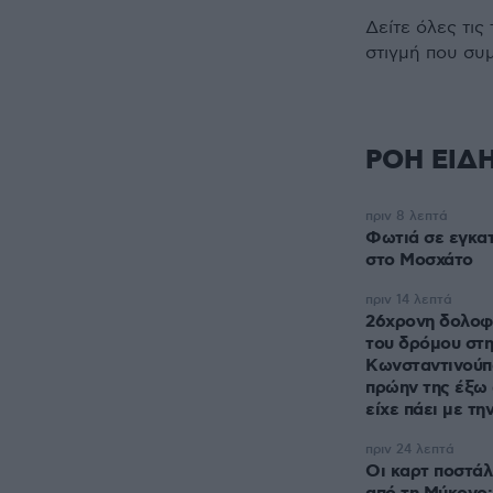
Δείτε όλες τις
στιγμή που συ
ΡΟΗ ΕΙΔ
πριν 8 λεπτά
Φωτιά σε εγκατ
στο Μοσχάτο
πριν 14 λεπτά
26χρονη δολοφ
του δρόμου στ
Κωνσταντινούπ
πρώην της έξω
είχε πάει με τη
πριν 24 λεπτά
Οι καρτ ποστά