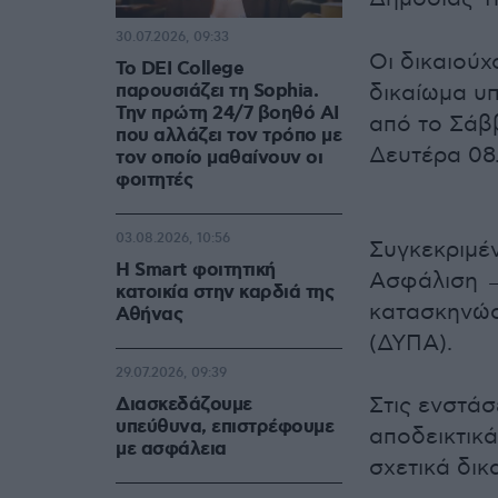
30.07.2026, 09:33
Οι δικαιούχ
Το DEI College
παρουσιάζει τη Sophia.
δικαίωμα υ
Την πρώτη 24/7 βοηθό AI
από το Σάββ
που αλλάζει τον τρόπο με
Δευτέρα 08
τον οποίο μαθαίνουν οι
φοιτητές
03.08.2026, 10:56
Συγκεκριμέν
Η Smart φοιτητική
Ασφάλιση 
κατοικία στην καρδιά της
κατασκηνώσ
Αθήνας
(ΔΥΠΑ).
29.07.2026, 09:39
Στις ενστάσ
Διασκεδάζουμε
υπεύθυνα, επιστρέφουμε
αποδεικτικά
με ασφάλεια
σχετικά δικ