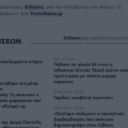
Ειδήσεις
 τελευταίες
από την Ελλάδα και τον Κόσμο, τη
Protothema.gr
μβαίνουν, στο
Ειδήσεις
Δημοφιλή
Σχολιασμέν
ΗΣΕΩΝ
πριν μία ώρα
αλελειμμένο κτήριο
Πέθανε σε ηλικία 26 ετών η
influencer Σίντνεϊ Τάουλ έπειτα από
τριετή μάχη με σπάνια μορφή
καρκίνου
ονήθηκε στη μέση
ην
07.08.2026, 05:00
ολη: Τη σκότωσε ο
Γαρίδες γιουβέτσι λεμονάτο
 από φαρμακείο που
ν αδελφή της
07.08.2026, 04:54
«Έγκλημα πολέμου» ο ισραηλινός
βομβαρδισμός που σκότωσε
λ της Δώρα Παντέλη
δημοσιογράφο στον Λίβανο,