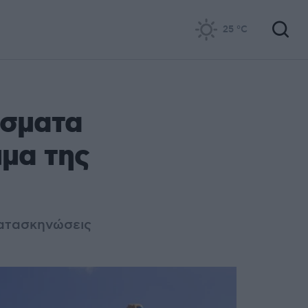
25
°C
έσματα
μμα της
κατασκηνώσεις