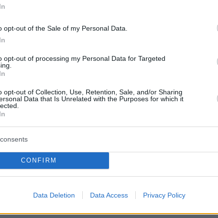
In
ιάρκεια διαμονής είναι 15 συνεχόμενες ημέρες
o opt-out of the Sale of my Personal Data.
βανομένων των ημερών προσέλευσης και
In
, ενώ στις κατασκηνώσεις που λειτουργούν
to opt-out of processing my Personal Data for Targeted
ing.
υς Ιστιαίας-Αιδηψού και Μαντουδίου-Λίμνης-
In
ς, καθώς και σε κατασκηνώσεις της
o opt-out of Collection, Use, Retention, Sale, and/or Sharing
 Θεσσαλίας, η διαμονή μπορεί να έχει
ersonal Data that Is Unrelated with the Purposes for which it
lected.
ως 30 συνεχόμενες ημέρες.
In
consents
ότερες πληροφορίες δείτε
ΕΔΩ
.
CONFIRM
Data Deletion
Data Access
Privacy Policy
protothema.gr στο Google News
το
και μάθετε πρώτοι
εις