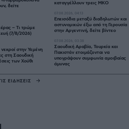
: «Μαρμαροκολόνα
καταγγέλλουν τρεις ΜΚΟ
υν, δείτε
07.08.2026, 04:13
Επεισόδια μεταξύ διαδηλωτών και
αστυνομικών έξω από τη Γερουσία
μέρας – Τι τρώμε
στην Αργεντινή, δείτε βίντεο
ευή (7/8/2026)
07.08.2026, 03:38
Σαουδική Αραβία, Τουρκία και
 νεκροί στην Υεμένη
Πακιστάν ετοιμάζονται να
ες στη Σαουδική
υπογράψουν συμφωνία αμοιβαίας
έσεις των Χούθι
άμυνας
ΤΙΣ ΕΙΔΗΣΕΙΣ
Η