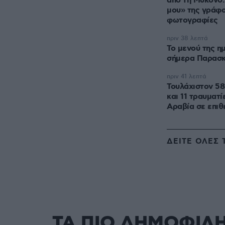
από τη Μύκονο
μου» της γράφο
φωτογραφίες
πριν 38 λεπτά
Το μενού της η
σήμερα Παρασκ
πριν 41 λεπτά
Τουλάχιστον 58
και 11 τραυματί
Αραβία σε επιθ
ΔΕΙΤΕ ΟΛΕΣ 
ΤΑ ΠΙΟ ΔΗΜΟΦΙΛ