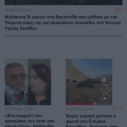
4
07.08.2026, 21:27
Φυλάκιση 15 μηνών στη Βρετανίδα που μέθυσε με την
15χρονη κόρη της και προκάλεσε επεισόδιο στο Κέντρο
Υγείας Σκιάθου
Loaded
:
100.00%
07.08.2026, 21:05
35
07.08.2026, 20:25
«Ένα κομμάτι του
Χωρίς ενεργό μέτωπο η
προσώπου του ήταν σαν
φωτιά στο Στεφάνι
πλαστελίνη»: Επιβάτιδα
Κορινθίας, ξεκίνησε από