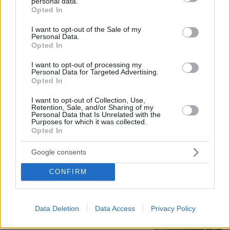
personal data.
grant or deny consent to Google and its third-party tags to
Opted In
use your data for below specified purposes in below Google
consent section.
I want to opt-out of the Sale of my
07.08.2026, 15:59
Personal Data.
Opted In
Είδος υπό εξαφάνιση οι υπερπολύτεκνοι στην
Ελλάδα που γερνάει: Τα... δύο ταψιά μεσημεριανό,
I want to opt-out of processing my
τα επιδόματα, η καθημερινότητά τους
Personal Data for Targeted Advertising.
Opted In
Νέες καταγγελίες στην Ελπίδα για τη
I want to opt-out of Collection, Use,
Retention, Sale, and/or Sharing of my
Δημοκρατία: Γρατσία, Γαλανός,
Personal Data that Is Unrelated with the
Καρυστιανού και αυλικοί το
Purposes for which it was collected.
μετέτρεψαν σε φοβικό αρχηγικό
Opted In
κόμμα
Google consents
42
07.08.2026, 19:33
CONFIRM
«Κάτι απέσπασε την προσοχή του
οδηγού»: Πραγματογνώμονας
επιχειρεί να ρίξει φως στα αίτια του
Data Deletion
Data Access
Privacy Policy
δυστυχήματος στις Σέρρες