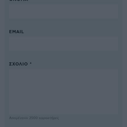
EMAIL
ΣΧΌΛΙΟ *
Απομένουν
2500
χαρακτήρες