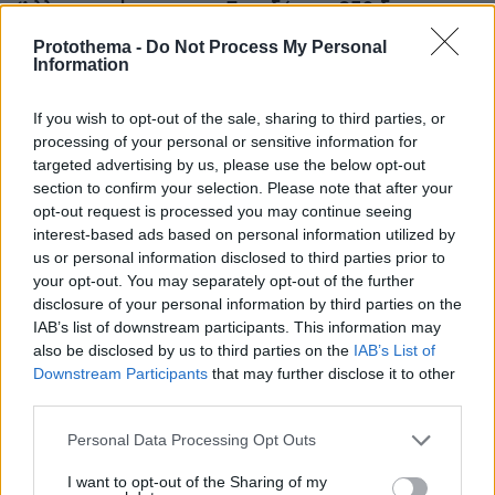
Άλλος για data center; Επενδύσεις €50 δισ. την
ερχόμενη δεκαετία
Protothema -
Do Not Process My Personal
Information
If you wish to opt-out of the sale, sharing to third parties, or
processing of your personal or sensitive information for
targeted advertising by us, please use the below opt-out
section to confirm your selection. Please note that after your
opt-out request is processed you may continue seeing
interest-based ads based on personal information utilized by
us or personal information disclosed to third parties prior to
your opt-out. You may separately opt-out of the further
disclosure of your personal information by third parties on the
IAB’s list of downstream participants. This information may
also be disclosed by us to third parties on the
IAB’s List of
Downstream Participants
that may further disclose it to other
third parties.
Please note that this website/app uses one or more Google
Personal Data Processing Opt Outs
services and may gather and store information including but
not limited to your visit or usage behaviour. You may click to
I want to opt-out of the Sharing of my