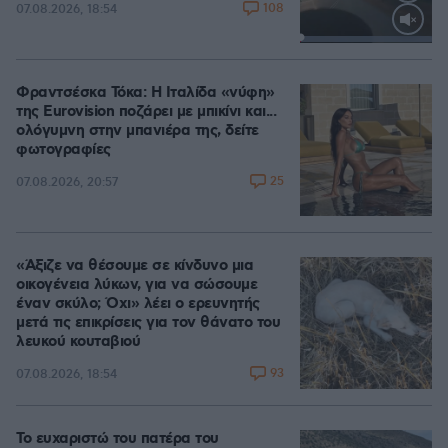
108
07.08.2026, 18:54
Loaded
:
100.00%
Φραντσέσκα Τόκα: Η Ιταλίδα «νύφη»
της Eurovision ποζάρει με μπικίνι και...
ολόγυμνη στην μπανιέρα της, δείτε
φωτογραφίες
25
07.08.2026, 20:57
«Άξιζε να θέσουμε σε κίνδυνο μια
οικογένεια λύκων, για να σώσουμε
έναν σκύλο; Όχι» λέει ο ερευνητής
μετά τις επικρίσεις για τον θάνατο του
λευκού κουταβιού
93
07.08.2026, 18:54
Το ευχαριστώ του πατέρα του