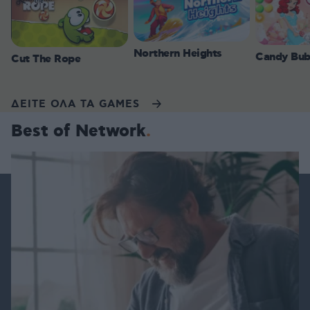
Northern Heights
Candy Bub
Cut The Rope
ΔΕΙΤΕ ΟΛΑ ΤΑ GAMES
Best of Network