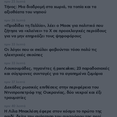
πριν 23 λεπτά
Τήνος: Μια διαδρομή στα χωριά, τα τοπία και τα
αξιοθέατα του νησιού
πριν 26 λεπτά
«Προδίδει τη Γαλλία», λέει ο Μασκ για πολιτικό που
ζήτησε να «κλείνει» το X σε προεκλογικές περιόδους
για να μην επηρεάζει τους ψηφοφόρους
πριν 33 λεπτά
Οι λόγοι που οι σκύλοι φοβούνται τόσο πολύ τις
ηλεκτρικές σκούπες
πριν 33 λεπτά
Λουκουμάδες, τηγανίτες ή pancakes; 23 παραδοσιακές
και σύγχρονες συνταγές για τα αγαπημένα ζυμάρια
πριν 37 λεπτά
Δεκάδες ρωσικές επιθέσεις στην περιφέρεια του
Ντνιπροπετρόφ της Ουκρανίας, δύο νεκροί και έξι
τραυματίες
πριν 40 λεπτά
Η Λίλα Μπακλέση έφερε στον κόσμο το πρώτο της
παιδί, δείτε την ανάρτηση του συντρόφου της περί...