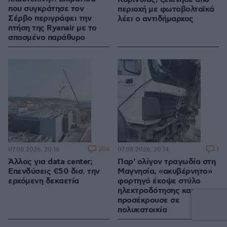
που συγκράτησε τον
περιοχή με φωτοβολταϊκά
Σέρβο περιγράφει την
λέει ο αντιδήμαρχος
πτήση της Ryanair με το
σπασμένο παράθυρο
206
1
07.08.2026, 20:16
07.08.2026, 20:14
Άλλος για data center;
Παρ' ολίγον τραγωδία στη
Επενδύσεις €50 δισ. την
Μαγνησία, «ακυβέρνητο»
ερχόμενη δεκαετία
φορτηγό έκοψε στύλο
ηλεκτροδότησης και
προσέκρουσε σε
πολυκατοικία