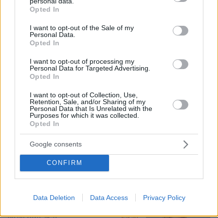
personal data.
grant or deny consent to Google and its third-party tags to
Opted In
use your data for below specified purposes in below Google
Τι έγραφαν οι ξένοι ανταποκριτές σε
consent section.
I want to opt-out of the Sale of my
τηλεγραφήματά τους από τη Μικρά
Personal Data.
Ασία το 1921
Opted In
80
08.08.2026, 10:26
I want to opt-out of processing my
Personal Data for Targeted Advertising.
Opted In
I want to opt-out of Collection, Use,
Retention, Sale, and/or Sharing of my
Σε 57χρονη γυναίκα ανήκει η σορός
Personal Data that Is Unrelated with the
Purposes for which it was collected.
στον Λυκαβηττό, από πτώση ο
Opted In
θάνατος
71
08.08.2026, 15:07
Google consents
CONFIRM
Προήχθη σε Αστυνόμο Α' η
Data Deletion
Data Access
Privacy Policy
Κωνσταντία Δημογλίδου
53
08.08.2026, 14:57