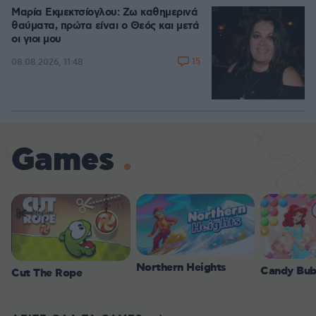
Μαρία Εκμεκτσίογλου: Ζω καθημερινά
θαύματα, πρώτα είναι ο Θεός και μετά
οι γιοι μου
15
08.08.2026, 11:48
Games
Northern Heights
Candy Bub
Cut The Rope