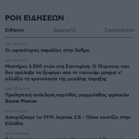
ΡΟΗ ΕΙΔΗΣΕΩΝ
Ειδήσεις
Δημοφιλή
Σχολιασμένα
πριν 4 λεπτά
Οι ωραιότερες παραλίες στην Άνδρο
πριν 6 λεπτά
Μυστήριο 3.500 ετών στη Σαντορίνη: Ο 15χρονος που
δεν πρόλαβε να ξεφύγει από το τσουνάμι μπορεί ν'
αλλάξει τη χρονολογία της μεγάλης έκρηξης
πριν 10 λεπτά
Προληπτική ανάκληση παρτίδας μαρμελάδας φράουλα
Bonne Maman
πριν 11 λεπτά
Δοκιμάζουμε το SYM Joymax Z3i - Πόσο κοστίζει στην
Ελλάδα;
πριν 14 λεπτά