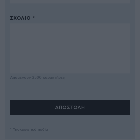
ΣΧΌΛΙΟ *
Απομένουν
2500
χαρακτήρες
* Υποχρεωτικά πεδία