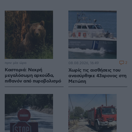
πριν μία ώρα
2
08.08.2026, 16:49
Καστοριά: Νεκρή
Χωρίς τις αισθήσεις του
μεγαλόσωμη αρκούδα,
ανασύρθηκε 43χρονος στη
πιθανόν από πυροβολισμό
Μετώπη