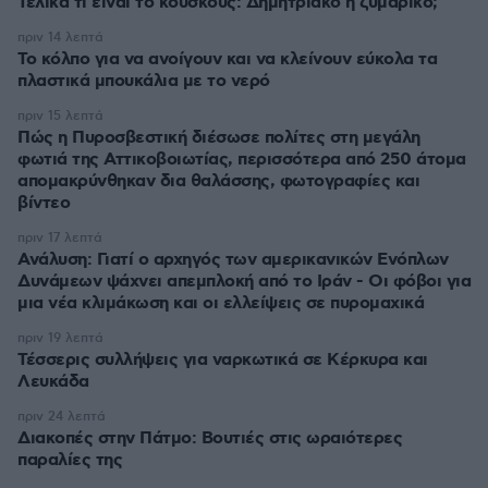
Τελικά τι είναι το κουσκούς: Δημητριακό ή ζυμαρικό;
πριν 14 λεπτά
Το κόλπο για να ανοίγουν και να κλείνουν εύκολα τα
πλαστικά μπουκάλια με το νερό
πριν 15 λεπτά
Πώς η Πυροσβεστική διέσωσε πολίτες στη μεγάλη
φωτιά της Αττικοβοιωτίας, περισσότερα από 250 άτομα
απομακρύνθηκαν δια θαλάσσης, φωτογραφίες και
βίντεο
πριν 17 λεπτά
Ανάλυση: Γιατί ο αρχηγός των αμερικανικών Ενόπλων
Δυνάμεων ψάχνει απεμπλοκή από το Ιράν - Οι φόβοι για
μια νέα κλιμάκωση και οι ελλείψεις σε πυρομαχικά
πριν 19 λεπτά
Τέσσερις συλλήψεις για ναρκωτικά σε Κέρκυρα και
Λευκάδα
πριν 24 λεπτά
Διακοπές στην Πάτμο: Βουτιές στις ωραιότερες
παραλίες της