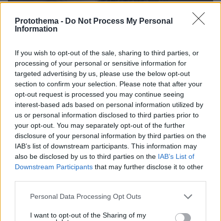
Protothema -
Do Not Process My Personal
Information
If you wish to opt-out of the sale, sharing to third parties, or
processing of your personal or sensitive information for
targeted advertising by us, please use the below opt-out
section to confirm your selection. Please note that after your
opt-out request is processed you may continue seeing
interest-based ads based on personal information utilized by
us or personal information disclosed to third parties prior to
your opt-out. You may separately opt-out of the further
disclosure of your personal information by third parties on the
IAB’s list of downstream participants. This information may
also be disclosed by us to third parties on the
IAB’s List of
Downstream Participants
that may further disclose it to other
third parties.
08.08.2026, 16:05
Θρήνος για τον Μέσι: Πέθανε στα 68 του χρόνια ο
Please note that this website/app uses one or more Google
Personal Data Processing Opt Outs
πατέρας του, Χόρχε - Υπήρξε ο μέντορας και
services and may gather and store information including but
ατζέντης του μέχρι την τελευταία στιγμή
not limited to your visit or usage behaviour. You may click to
I want to opt-out of the Sharing of my