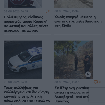
1
08.08.2026, 16:34
08.08.2026, 16:49
Χωρίς ενεργό μέτωπο η
Πολύ υψηλός κίνδυνος
φωτιά σε χαμηλή βλάστηση
πυρκαγιάς αύριο Κυριακή
στη Σίνδο
σε Αττική και άλλες πέντε
περιοχές της χώρας
08.08.2026, 16:14
71
08.08.2026, 15:07
Τρεις συλλήψεις για
Σε 57χρονη γυναίκα
καλλιέργεια και διακίνηση
ανήκει η σορός στον
κάνναβης στην Αττική,
Λυκαβηττό, από πτώση ο
πάνω από 90.000 ευρώ το
θάνατος