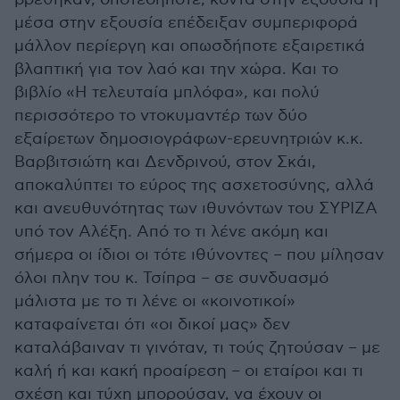
μέσα στην εξουσία επέδειξαν συμπεριφορά
μάλλον περίεργη και οπωσδήποτε εξαιρετικά
βλαπτική για τον λαό και την χώρα. Και το
βιβλίο «Η τελευταία μπλόφα», και πολύ
περισσότερο το ντοκυμαντέρ των δύο
εξαίρετων δημοσιογράφων-ερευνητριών κ.κ.
Βαρβιτσιώτη και Δενδρινού, στον Σκάι,
αποκαλύπτει το εύρος της ασχετοσύνης, αλλά
και ανευθυνότητας των ιθυνόντων του ΣΥΡΙΖΑ
υπό τον Αλέξη. Από το τι λένε ακόμη και
σήμερα οι ίδιοι οι τότε ιθύνοντες – που μίλησαν
όλοι πλην του κ. Τσίπρα – σε συνδυασμό
μάλιστα με το τι λένε οι «κοινοτικοί»
καταφαίνεται ότι «οι δικοί μας» δεν
καταλάβαιναν τι γινόταν, τι τούς ζητούσαν – με
καλή ή και κακή προαίρεση – οι εταίροι και τι
σχέση και τύχη μπορούσαν, να έχουν οι