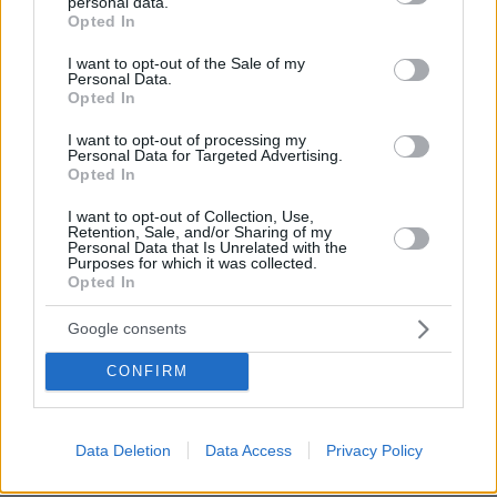
personal data.
grant or deny consent to Google and its third-party tags to
Opted In
ονόματος «Τσίπρας», αλλά και με απλή
use your data for below specified purposes in below Google
φημολογία ότι επίκειται προσχώρηση σ’ αυτό
consent section.
I want to opt-out of the Sale of my
Personal Data.
του κ. Κασσελάκη….
Opted In
Το τρίτοι κόμμα, της κυρίας Καρυστιανού,
I want to opt-out of processing my
Personal Data for Targeted Advertising.
ενέχει τις προϋποθέσεις και την «δυναμική»
Opted In
της αυτοδιαλύσεως. Κύριος προς τούτο
I want to opt-out of Collection, Use,
παράγων είναι η απέραντη άγνοια θεμάτων και
Retention, Sale, and/or Sharing of my
Personal Data that Is Unrelated with the
η αφοπλιστική αφέλεια της αρχηγού του
Purposes for which it was collected.
κόμματος, η οποία πορεύεται διακηρύσσοντας
Opted In
ότι θα κυβερνήσει αυτοδύναμη. Έχει βεβαίως
Google consents
ευχέρεια να μαθαίνει νέες γι’ αυτήν έννοιες
και εκφράσεις, αλλά η ευχέρεια αυτή όσο
CONFIRM
θαυμαστή άλλο τόσο επικίνδυνη είναι.
Μαθαίνει έννοιες και εκφράσεις με την ίδια
Data Deletion
Data Access
Privacy Policy
ευκολία που και ο κ. Τσίπρας «έμαθε» αγγλικά,
σε επίπεδο πρωτοβάθμιας εκφοράς λόγου και