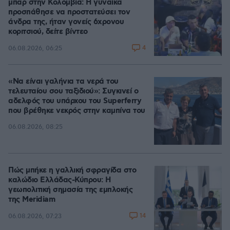
μπαρ στην Κολομβία: Η γυναίκα
προσπάθησε να προστατεύσει τον
άνδρα της, ήταν γονείς 6χρονου
κοριτσιού, δείτε βίντεο
4
06.08.2026, 06:25
«Να είναι γαλήνια τα νερά του
τελευταίου σου ταξιδιού»: Συγκινεί ο
αδελφός του υπάρχου του Superferry
που βρέθηκε νεκρός στην καμπίνα του
06.08.2026, 08:25
Πώς μπήκε η γαλλική σφραγίδα στο
καλώδιο Ελλάδας-Κύπρου: Η
γεωπολιτική σημασία της εμπλοκής
της Meridiam
14
06.08.2026, 07:23