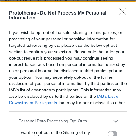
«ουάν μαν σόου», χωρίς την … δέουσα
προφορά και σαν να … πηδούσε τριπλούν). Το
Protothema -
Do Not Process My Personal
κύριο κριτήριο της ακαταλληλότητας του κ.
Information
Ανδρουλάκη είναι ότι δεν έχει ίχνος του
«αρχηγικού στοιχείου». Δεν έχει διορατικότητα.
If you wish to opt-out of the sale, sharing to third parties, or
processing of your personal or sensitive information for
Κάνει κάτι, ο,τιδήποτε, χωρίς να υπολογίζει και
targeted advertising by us, please use the below opt-out
να «βλέπει» τι φέρνει αυτό το «κάτι». Απόδειξη:
section to confirm your selection. Please note that after your
Υιοθέτησε την πρόταση Δούκα και έγινε αυτή
opt-out request is processed you may continue seeing
(διεύρυνση προς τα Αριστερά και συνεργασία)
interest-based ads based on personal information utilized by
us or personal information disclosed to third parties prior to
θέση και απόφαση του Συνεδρίου. Και τώρα ο
your opt-out. You may separately opt-out of the further
κ. Δούκας προτείνει συνεργασία με τον Τσίπρα
disclosure of your personal information by third parties on the
και πάει να αποδιαλυθεί το ΠΑΣΟΚ… Τι
IAB’s list of downstream participants. This information may
διεργασίες θα έχει η σχετική συζήτηση στο
also be disclosed by us to third parties on the
IAB’s List of
κόμμα θα το δούμε τους προσεχείς μήνες,
Downstream Participants
that may further disclose it to other
third parties.
ανεξαρτήτως συσκέψεων και κομματικών
αποφάσεων… Πάει, λοιπόν, χάνεται, ως
Please note that this website/app uses one or more Google
Personal Data Processing Opt Outs
services and may gather and store information including but
κυβερνητικός παράγων και το ΠΑΣΟΚ, το οποίο
not limited to your visit or usage behaviour. You may click to
I want to opt-out of the Sharing of my
συνταράσσεται όχι μόνο στο άκουσμα του