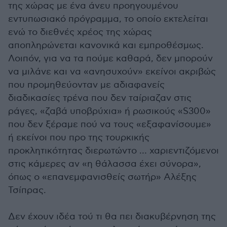
της χώρας με ένα άνευ προηγουμένου
εντυπωσιακό πρόγραμμα, το οποίο εκτελείται
ενώ το διεθνές χρέος της χώρας
αποπληρώνεται κανονικά και εμπροθέσμως.
Λοιπόν, για να τα πούμε καθαρά, δεν μπορούν
να μιλάνε και να «ανησυχούν» εκείνοι ακριβώς
που προμηθεύονταν με αδιαφανείς
διαδικασίες τρένα που δεν ταίριαζαν στις
ράγες, «ζαβά υποβρύχια» ή ρωσικούς «S300»
που δεν ξέραμε πού να τους «εξαφανίσουμε»
ή εκείνοι που προ της τουρκικής
προκλητικότητας διερωτώντο … χαριεντιζόμενοι
στις κάμερες αν «η θάλασσα έχει σύνορα»,
όπως ο «επανεμφανισθείς σωτήρ» Αλέξης
Τσίπρας.
Δεν έχουν ιδέα τού τι θα πει διακυβέρνηση της