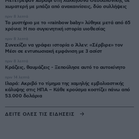
Μετέτρεψαν χωράφι στη Χαλκηδόνα Θεσσαλονίκης σε
χωματερή με μπάζα από ανακαινίσεις, δύο συλλήψεις
πριν 8 λεπτά
Το μυστήριο με το «rainbow baby» λύθηκε μετά από 65
χρόνια: Η πιο συγκινητική ιστορία υιοθεσίας
πριν 8 λεπτά
Συνεχίζει να γράφει ιστορία ο Άλεν: «Σέρβιρε» τον
Μέσι σε εντυπωσιακή εμφάνιση με 3 ασίστ
πριν 8 λεπτά
Κράζεις, θαυμάζεις - Ξεπούλησε αυτό το αυτοκίνητο
πριν 14 λεπτά
Ιλαρά: Ακριβό το τίμημα της χαμηλής εμβολιαστικής
κάλυψης στις ΗΠΑ – Κάθε κρούσμα κοστίζει πάνω από
53.000 δολάρια
ΔΕΙΤΕ ΟΛΕΣ ΤΙΣ ΕΙΔΗΣΕΙΣ