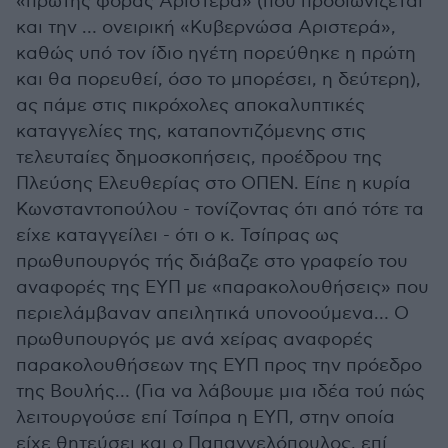
«πρώτης φοράς Αριστερά» (που προοιωνίζεται
και την … ονειρική «Κυβερνώσα Αριστερά»,
καθώς υπό τον ίδιο ηγέτη πορεύθηκε η πρώτη
και θα πορευθεί, όσο το μπορέσει, η δεύτερη),
ας πάμε στις πικρόχολες αποκαλυπτικές
καταγγελίες της, καταποντιζόμενης στις
τελευταίες δημοσκοπήσεις, προέδρου της
Πλεύσης Ελευθερίας στο ΟΠΕΝ. Είπε η κυρία
Κωνσταντοπούλου - τονίζοντας ότι από τότε τα
είχε καταγγείλει - ότι ο κ. Τσίπρας ως
πρωθυπουργός τής διάβαζε στο γραφείο του
αναφορές της ΕΥΠ με «παρακολουθήσεις» που
περιελάμβαναν απειλητικά υπονοούμενα… Ο
πρωθυπουργός με ανά χείρας αναφορές
παρακολουθήσεων της ΕΥΠ προς την πρόεδρο
της Βουλής… (Για να λάβουμε μια ιδέα τού πώς
λειτουργούσε επί Τσίπρα η ΕΥΠ, στην οποία
είχε θητεύσει και ο Παπαγγελόπουλος, επί