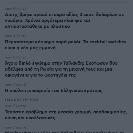
πριν 4 λεπτά
Δύτης βρήκε χρυσό σταυρό αξίας 3 εκατ. δολαρίων σε
ναυάγιο: Χρόνια αργότερα κλάπηκε και
αντικαταστάθηκε με πλαστικό
πριν 4 λεπτά
Περισσότερο κόσμημα παρά ρολόι: Τα cocktail watches
είναι η νέα μας εμμονή
πριν 5 λεπτά
Άγριο διπλό έγκλημα στην Ταϊλάνδη: Σκότωσαν δύο
αδέλφια από τη Ρωσία για τη μηχανή τους και μια
οικογένεια για το φορτηγάκι της
πριν 7 λεπτά
Η απόλυτη υποκρισία του Ελληνικού κράτους
ΓΙΑΝΝΗΣ ΣΕΡΕΤΗΣ
πριν 7 λεπτά
Τεράστιο πρόβλημα στη μεσαία γραμμή, αποδοκιμασίες,
πίεση και εναλλακτικές
πριν 7 λεπτά