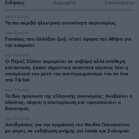
Ειδήσεις
Δημοφιλή
Σχολιασμένα
πριν 4 λεπτά
Τα πιο ακριβά ηλεκτρικά αυτοκίνητα παγκοσμίως
πριν 9 λεπτά
Γυναίκες που άλλαξαν ζωή: «Γιατί άφησα την Αθήνα για
την επαρχία»
πριν 10 λεπτά
Ο Πέρεζ Χίλτον παραμένει σε σοβαρή αλλά σταθερή
κατάσταση, έχασε σημαντική ποσότητα αίματος λέει η
οικογένειά του μετά τον αυτοτραυματισμό του σε live
στο TikTok
πριν 11 λεπτά
Τα δύο πρόσωπα της ελληνικής οικονομίας: Aνεβαίνει ο
πλούτος, πέφτει η αποταμίευση και «φουσκώνει» ο
δανεισμός
πριν 14 λεπτά
Αντιδράσεις για την εμφάνισή του Φειδία Παναγιώτου
με σορτς σε εκδήλωση μνήμης για Ισαάκ και Σολωμού