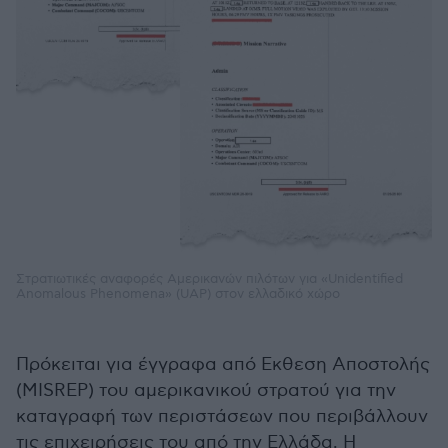
Στρατιωτικές αναφορές Αμερικανών πιλότων για «Unidentified
Anomalous Phenomena» (UAP) στον ελλαδικό χώρο
Πρόκειται για έγγραφα από Εκθεση Αποστολής
(MISREP) του αμερικανικού στρατού για την
καταγραφή των περιστάσεων που περιβάλλουν
τις επιχειρήσεις του από την Ελλάδα. Η