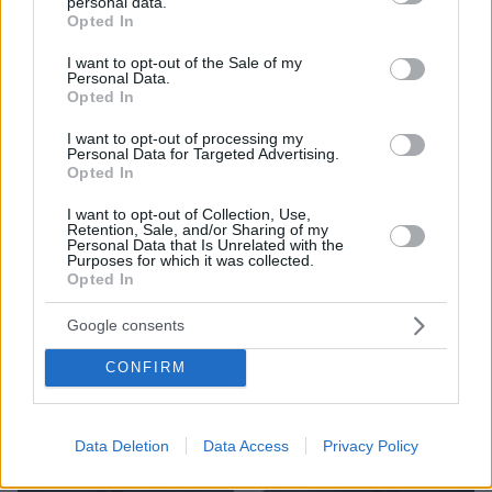
personal data.
grant or deny consent to Google and its third-party tags to
Στα δημοσιευμένα αρχεία υπάρχει και μία
Opted In
use your data for below specified purposes in below Google
ακόμα αναφορά για μη επιλυθείσα θέαση UAP
consent section.
I want to opt-out of the Sale of my
στην Ελλάδα, με ημερομηνία καταγραφής τον
Personal Data.
Opted In
Ιανουάριο του 2024. Σε αυτή χειριστής των
αμερικανικών ενόπλων δυνάμεων ανέφερε ότι
I want to opt-out of processing my
Personal Data for Targeted Advertising.
παρατήρησε ένα UAP, εκτιμώντας την ταχύτητά
Opted In
του σε «περίπου 434 κόμβους (800 χιλιόμετρα/
ώρα)».
I want to opt-out of Collection, Use,
Retention, Sale, and/or Sharing of my
Personal Data that Is Unrelated with the
Purposes for which it was collected.
Δείτε βίντεο από τον Ιανουάριο του 2024:
Opted In
Google consents
CONFIRM
Data Deletion
Data Access
Privacy Policy