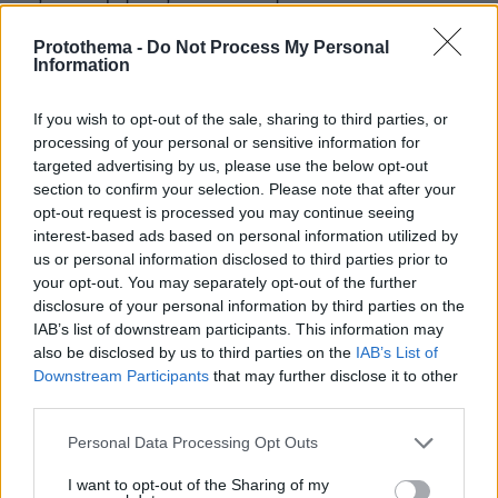
αναφορά της 27ης Οκτωβρίου του 2023 λέει ότι
Protothema -
Do Not Process My Personal
«εντόπισαν ένα UAP να πετά ακριβώς πάνω
Information
από την επιφάνεια της θάλασσας. Το UAP
πραγματοποίησε πολλαπλές στροφές 90
If you wish to opt-out of the sale, sharing to third parties, or
μοιρών με εκτιμώμενη ταχύτητα 80 mph (μίλια
processing of your personal or sensitive information for
ανά ώρα). Στις 0038Z το [λογοκριμένο] έχασε
targeted advertising by us, please use the below opt-out
section to confirm your selection. Please note that after your
το UAP από την εικόνα τους».
opt-out request is processed you may continue seeing
interest-based ads based on personal information utilized by
Η δεύτερη αναφορά είναι μόλις δύο ημέρες
us or personal information disclosed to third parties prior to
αργότερα: «Στις 0811Z, το [λογοκριμένο]
your opt-out. You may separately opt-out of the further
disclosure of your personal information by third parties on the
επέστρεφε στη βάση (RTB - Return To Base)
IAB’s list of downstream participants. This information may
όταν εντόπισαν ένα UAP να πετά ακριβώς
also be disclosed by us to third parties on the
IAB’s List of
πάνω από την επιφάνεια της θάλασσας. Το
Downstream Participants
that may further disclose it to other
UAP πέταξε ευθεία προς την ξηρά. Στις 0811Z
third parties.
το [λογοκριμένο] έχασε το UAP από την εικόνα
Please note that this website/app uses one or more Google
Personal Data Processing Opt Outs
τους».
services and may gather and store information including but
not limited to your visit or usage behaviour. You may click to
I want to opt-out of the Sharing of my