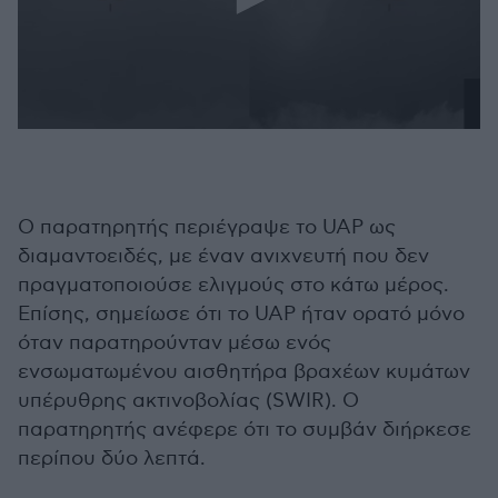
0
seconds
of
1
minute,
7
Ο παρατηρητής περιέγραψε το UAP ως
seconds
διαμαντοειδές, με έναν ανιχνευτή που δεν
πραγματοποιούσε ελιγμούς στο κάτω μέρος.
Επίσης, σημείωσε ότι το UAP ήταν ορατό μόνο
όταν παρατηρούνταν μέσω ενός
ενσωματωμένου αισθητήρα βραχέων κυμάτων
υπέρυθρης ακτινοβολίας (SWIR). Ο
παρατηρητής ανέφερε ότι το συμβάν διήρκεσε
περίπου δύο λεπτά.