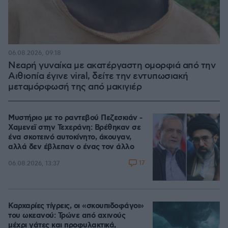
06.08.2026, 09:18
Νεαρή γυναίκα με ακατέργαστη ομορφιά από την
Αιθιοπία έγινε viral, δείτε την εντυπωσιακή
μεταμόρφωσή της από μακιγιέρ
Μυστήριο με το ραντεβού Πεζεσκιάν -
Χαμενεϊ στην Τεχεράνη: Βρέθηκαν σε
ένα σκοτεινό αυτοκίνητο, άκουγαν,
αλλά δεν έβλεπαν ο ένας τον άλλο
17
06.08.2026, 13:37
Καρχαρίες τίγρεις, οι «σκουπιδοφάγοι»
του ωκεανού: Τρώνε από αχινούς
μέχρι γάτες και προφυλακτικά,