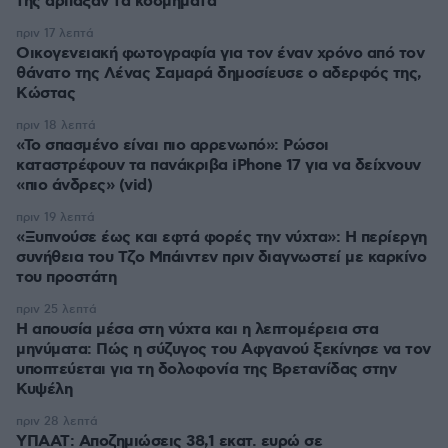
της άρπαξαν τα κοσμήματα
πριν 17 λεπτά
Οικογενειακή φωτογραφία για τον έναν χρόνο από τον
θάνατο της Λένας Σαμαρά δημοσίευσε ο αδερφός της,
Κώστας
πριν 18 λεπτά
«Το σπασμένο είναι πιο αρρενωπό»: Ρώσοι
καταστρέφουν τα πανάκριβα iPhone 17 για να δείχνουν
«πιο άνδρες» (vid)
πριν 19 λεπτά
«Ξυπνούσε έως και εφτά φορές την νύχτα»: Η περίεργη
συνήθεια του Τζο Μπάιντεν πριν διαγνωστεί με καρκίνο
του προστάτη
πριν 25 λεπτά
Η απουσία μέσα στη νύχτα και η λεπτομέρεια στα
μηνύματα: Πώς η σύζυγος του Αφγανού ξεκίνησε να τον
υποπτεύεται για τη δολοφονία της Βρετανίδας στην
Κυψέλη
πριν 28 λεπτά
ΥΠΑΑΤ: Αποζημιώσεις 38,1 εκατ. ευρώ σε