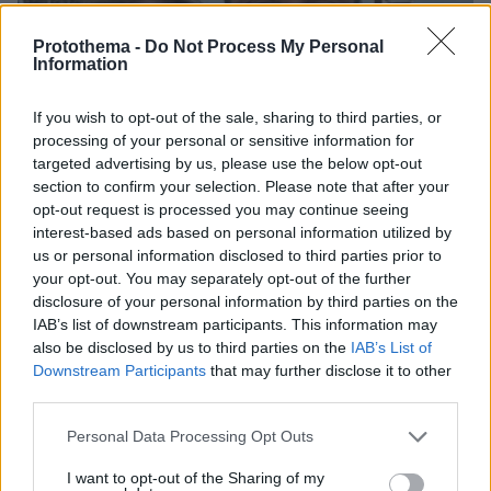
Protothema -
Do Not Process My Personal
Information
If you wish to opt-out of the sale, sharing to third parties, or
processing of your personal or sensitive information for
targeted advertising by us, please use the below opt-out
section to confirm your selection. Please note that after your
opt-out request is processed you may continue seeing
interest-based ads based on personal information utilized by
us or personal information disclosed to third parties prior to
your opt-out. You may separately opt-out of the further
disclosure of your personal information by third parties on the
IAB’s list of downstream participants. This information may
also be disclosed by us to third parties on the
IAB’s List of
06.08.2026, 12:32
Downstream Participants
that may further disclose it to other
Η αποκαλυπτική κατάθεση της συζύγου του
third parties.
Αφγανού: Πώς γνωρίσαμε τη Λίσα, γιατί
υποψιάστηκα ότι ήταν το πτώμα στη βαλίτσα
Please note that this website/app uses one or more Google
Personal Data Processing Opt Outs
services and may gather and store information including but
not limited to your visit or usage behaviour. You may click to
I want to opt-out of the Sharing of my