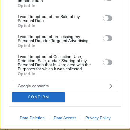
personal data.
grant or deny consent to Google and its third-party tags to
Opted In
use your data for below specified purposes in below Google
consent section.
I want to opt-out of the Sale of my
Personal Data.
Opted In
I want to opt-out of processing my
Personal Data for Targeted Advertising.
Opted In
I want to opt-out of Collection, Use,
Retention, Sale, and/or Sharing of my
Personal Data that Is Unrelated with the
Purposes for which it was collected.
Opted In
Google consents
CONFIRM
Data Deletion
Data Access
Privacy Policy
06.08.2026, 12:10