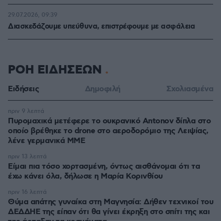
29.07.2026, 09:39
Διασκεδάζουμε υπεύθυνα, επιστρέφουμε με ασφάλεια
ΡΟΗ ΕΙΔΗΣΕΩΝ
Ειδήσεις
Δημοφιλή
Σχολιασμένα
πριν 9 λεπτά
Πυρομαχικά μετέφερε το ουκρανικό Antonov δίπλα στο
οποίο βρέθηκε το drone στο αεροδορόμιο της Λειψίας,
λένε γερμανικά ΜΜΕ
πριν 13 λεπτά
Είμαι πια τόσο χορτασμένη, όντως αισθάνομαι ότι τα
έχω κάνει όλα, δήλωσε η Μαρία Κορινθίου
πριν 16 λεπτά
Θύμα απάτης γυναίκα στη Μαγνησία: Δήθεν τεχνικοί του
ΔΕΔΔΗΕ της είπαν ότι θα γίνει έκρηξη στο σπίτι της και