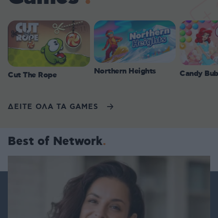
Northern Heights
Candy Bub
Cut The Rope
ΔΕΙΤΕ ΟΛΑ ΤΑ GAMES
Best of Network