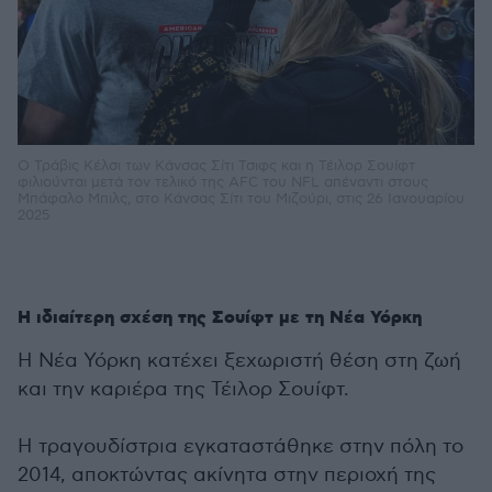
Ο Τράβις Κέλσι των Κάνσας Σίτι Τσιφς και η Τέιλορ Σουίφτ
φιλιούνται μετά τον τελικό της AFC του NFL απέναντι στους
Μπάφαλο Μπιλς, στο Κάνσας Σίτι του Μιζούρι, στις 26 Ιανουαρίου
2025
Η ιδιαίτερη σχέση της Σουίφτ με τη Νέα Υόρκη
Η Νέα Υόρκη κατέχει ξεχωριστή θέση στη ζωή
και την καριέρα της Τέιλορ Σουίφτ.
Η τραγουδίστρια εγκαταστάθηκε στην πόλη το
2014, αποκτώντας ακίνητα στην περιοχή της