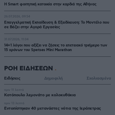
Η Smart φοιτητική κατοικία στην καρδιά της Αθήνας
26.07.2026, 09:54
Επαγγελματική Εκπαίδευση & Εξειδίκευση: Το Mοντέλο που
σε Bάζει στην Aγορά Eργασίας
31.07.2026, 11:04
14+1 λόγοι που αξίζει να ζήσεις το επετειακό τριήμερο των
15 χρόνων του Spetses Mini Marathon
ΡΟΗ ΕΙΔΗΣΕΩΝ
Ειδήσεις
Δημοφιλή
Σχολιασμένα
πριν 11 λεπτά
Κοτόπουλο λεμονάτο με κολοκυθάκια
πριν 13 λεπτά
Εντοπίστηκαν 40 μετανάστες νότια της Ιεράπετρας