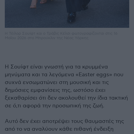
Η Τέιλορ Σουίφτ και ο Τράβις Κέλσι φωτογραφίζονται στις 16
Μαΐου 2026 στο Μπρούκλιν της Νέας Υόρκης
Η Σουίφτ είναι γνωστή για τα κρυμμένα
μηνύματα και τα λεγόμενα «Easter eggs» που
συχνά ενσωματώνει στη μουσική και τις
δημόσιες εμφανίσεις της, ωστόσο έχει
ξεκαθαρίσει ότι δεν ακολουθεί την ίδια τακτική
σε ό,τι αφορά την προσωπική της ζωή.
Αυτό δεν έχει αποτρέψει τους θαυμαστές της
από το να αναλύουν κάθε πιθανή ένδειξη