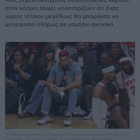
τους σημαντικότερους συναυλιακούς χώρους
στον κόσμο, πηγές υποστηρίζουν ότι ένας
χώρος τέτοιου μεγέθους θα μπορούσε να
μετατραπεί πλήρως σε γαμήλιο σκηνικό.
Η Τέιλορ Σουίφτ και ο Τράβις Κέλσι παρακολουθούν το δεύτερο
ημίχρονο του τρίτου αγώνα των τελικών της Ανατολικής