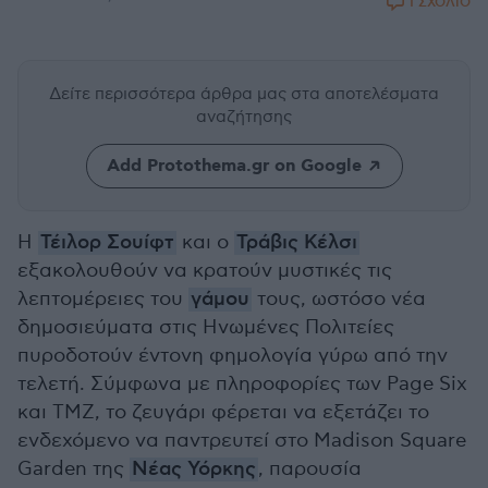
1 ΣΧΟΛΙΟ
Δείτε περισσότερα άρθρα μας
στα αποτελέσματα
αναζήτησης
Add Protothema.gr on Google
Η
Τέιλορ Σουίφτ
και ο
Τράβις Κέλσι
εξακολουθούν να κρατούν μυστικές τις
λεπτομέρειες του
γάμου
τους, ωστόσο νέα
δημοσιεύματα στις Ηνωμένες Πολιτείες
πυροδοτούν έντονη φημολογία γύρω από την
τελετή. Σύμφωνα με πληροφορίες των Page Six
και TMZ, το ζευγάρι φέρεται να εξετάζει το
ενδεχόμενο να παντρευτεί στο Madison Square
Garden της
Νέας Υόρκης
, παρουσία