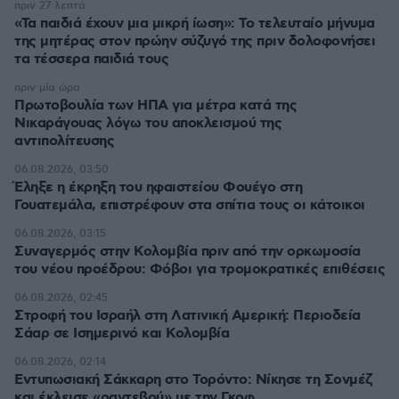
πριν 27 λεπτά
«Τα παιδιά έχουν μια μικρή ίωση»: Το τελευταίο μήνυμα
της μητέρας στον πρώην σύζυγό της πριν δολοφονήσει
τα τέσσερα παιδιά τους
πριν μία ώρα
Πρωτοβουλία των ΗΠΑ για μέτρα κατά της
Νικαράγουας λόγω του αποκλεισμού της
αντιπολίτευσης
06.08.2026, 03:50
Έληξε η έκρηξη του ηφαιστείου Φουέγο στη
Γουατεμάλα, επιστρέφουν στα σπίτια τους οι κάτοικοι
06.08.2026, 03:15
Συναγερμός στην Κολομβία πριν από την ορκωμοσία
του νέου προέδρου: Φόβοι για τρομοκρατικές επιθέσεις
06.08.2026, 02:45
Στροφή του Ισραήλ στη Λατινική Αμερική: Περιοδεία
Σάαρ σε Ισημερινό και Κολομβία
06.08.2026, 02:14
Εντυπωσιακή Σάκκαρη στο Τορόντο: Νίκησε τη Σονμέζ
και έκλεισε «ραντεβού» με την Γκοφ