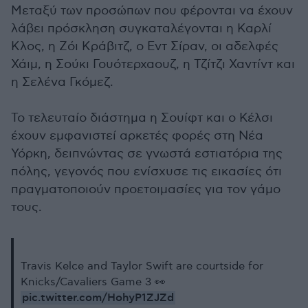
Μεταξύ των προσώπων που φέρονται να έχουν
λάβει πρόσκληση συγκαταλέγονται η Καρλί
Κλος, η Ζόι Κράβιτζ, ο Εντ Σίραν, οι αδελφές
Χάιμ, η Σούκι Γουότερχαουζ, η Τζίτζι Χαντίντ και
η Σελένα Γκόμεζ.
Το τελευταίο διάστημα η Σουίφτ και ο Κέλσι
έχουν εμφανιστεί αρκετές φορές στη Νέα
Υόρκη, δειπνώντας σε γνωστά εστιατόρια της
πόλης, γεγονός που ενίσχυσε τις εικασίες ότι
πραγματοποιούν προετοιμασίες για τον γάμο
τους.
Travis Kelce and Taylor Swift are courtside for
Knicks/Cavaliers Game 3 👀
pic.twitter.com/HohyP1ZJZd