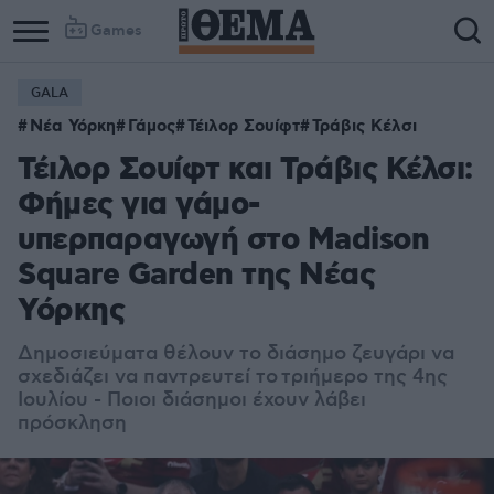
Games
GALA
Νέα Υόρκη
Γάμος
Τέιλορ Σουίφτ
Τράβις Κέλσι
Τέιλορ Σουίφτ και Τράβις Κέλσι:
Φήμες για γάμο-
υπερπαραγωγή στο Madison
Square Garden της Νέας
Υόρκης
Δημοσιεύματα θέλουν το διάσημο ζευγάρι να
σχεδιάζει να παντρευτεί το τριήμερο της 4ης
Ιουλίου - Ποιοι διάσημοι έχουν λάβει
πρόσκληση