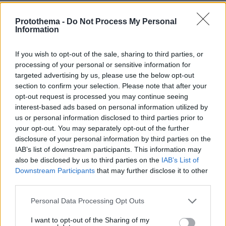
Το μυστήριο γύρω από τον γάμο κινητοποιεί τους
Protothema -
Do Not Process My Personal
Swifties
Information
Η ίδια η Τέιλορ Σουίφτ δεν έχει αποκαλύψει
If you wish to opt-out of the sale, sharing to third parties, or
καμία λεπτομέρεια σχετικά με τον γάμο της,
processing of your personal or sensitive information for
κάτι που έχει προκαλέσει πραγματικό πυρετό
targeted advertising by us, please use the below opt-out
εικασιών μεταξύ των εκατομμυρίων
section to confirm your selection. Please note that after your
opt-out request is processed you may continue seeing
θαυμαστών της παγκοσμίως.
interest-based ads based on personal information utilized by
us or personal information disclosed to third parties prior to
Από τη στιγμή που η τραγουδίστρια και ο
your opt-out. You may separately opt-out of the further
Τράβις Κέλσι ανακοίνωσαν τον αρραβώνα τους
disclosure of your personal information by third parties on the
τον Αύγουστο του 2025 μέσω Instagram, οι
IAB’s list of downstream participants. This information may
also be disclosed by us to third parties on the
IAB’s List of
θαυμαστές της αναζητούν στοιχεία για την
Downstream Participants
that may further disclose it to other
ημερομηνία, τον τόπο και τον χαρακτήρα της
third parties.
τελετής.
Please note that this website/app uses one or more Google
Personal Data Processing Opt Outs
services and may gather and store information including but
not limited to your visit or usage behaviour. You may click to
I want to opt-out of the Sharing of my