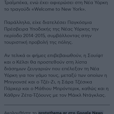
Τραϊμπέκα, ενώ έχει αφιερώσει στη Νέα Υόρκη
το τραγούδι «Welcome to New York».
Παράλληλα, είχε διατελέσει Παγκόσμια
Πρέσβειρα Υποδοχής της Νέας Υόρκης την
περίοδο 2014-2015, συμβάλλοντας στην
τουριστική προβολή της πόλης.
Αν τελικά οι φήμες επιβεβαιωθούν, η Σουίφτ
και ο Κέλσι θα προστεθούν στη λίστα
διάσημων ζευγαριών που επέλεξαν τη Νέα
Υόρκη για τον γάμο τους, μεταξύ των οποίων η
Μπιγιονσέ και ο Τζέι-Ζι, η Σάρα Τζέσικα
Πάρκερ και ο Μάθιου Μπρόντερικ, καθώς και η
Κάθριν Ζέτα-Τζόουνς με τον Μάικλ Ντάγκλας.
protothema.gr στο Google News
Ακολουθήστε το