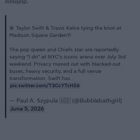
χιούμορ.
🚨 Taylor Swift & Travis Kelce tying the knot at
Madison Square Garden?!
The pop queen and Chiefs star are reportedly
saying “I do” at NYC’s iconic arena over July 3rd
weekend. Privacy maxed out with blacked-out
buses, heavy security, and a full venue
transformation. Swift has…
pic.twitter.com/T3CcYTsHS6
— Paul A. Szypula 🇺🇸 (@Bubblebathgirl)
June 5, 2026