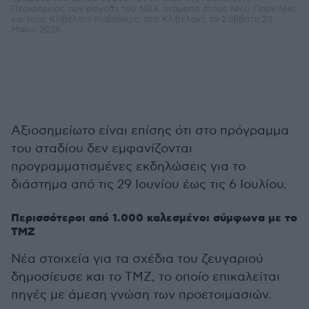
Περιφέρειας των playoffs του NBA ανάμεσα στους Νιου Γιορκ Νικς
και τους Κλίβελαντ Καβαλίερς, στο Κλίβελαντ, το Σάββατο 23
Μαΐου 2026
Αξιοσημείωτο είναι επίσης ότι στο πρόγραμμα
του σταδίου δεν εμφανίζονται
προγραμματισμένες εκδηλώσεις για το
διάστημα από τις 29 Ιουνίου έως τις 6 Ιουλίου.
Περισσότεροι από 1.000 καλεσμένοι σύμφωνα με το
TMZ
Νέα στοιχεία για τα σχέδια του ζευγαριού
δημοσίευσε και το TMZ, το οποίο επικαλείται
πηγές με άμεση γνώση των προετοιμασιών.