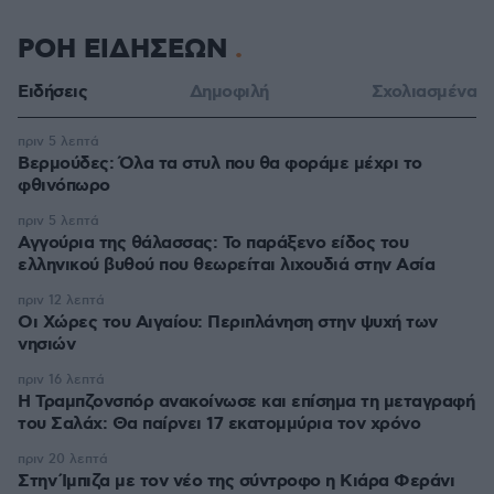
ΡΟΗ ΕΙΔΗΣΕΩΝ
Ειδήσεις
Δημοφιλή
Σχολιασμένα
πριν 5 λεπτά
Βερμούδες: Όλα τα στυλ που θα φοράμε μέχρι το
φθινόπωρο
πριν 5 λεπτά
Αγγούρια της θάλασσας: Το παράξενο είδος του
ελληνικού βυθού που θεωρείται λιχουδιά στην Ασία
πριν 12 λεπτά
Οι Xώρες του Αιγαίου: Περιπλάνηση στην ψυχή των
νησιών
πριν 16 λεπτά
Η Τραμπζονσπόρ ανακοίνωσε και επίσημα τη μεταγραφή
του Σαλάχ: Θα παίρνει 17 εκατομμύρια τον χρόνο
πριν 20 λεπτά
Στην Ίμπιζα με τον νέο της σύντροφο η Κιάρα Φεράνι