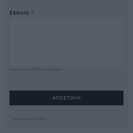
ΣΧΌΛΙΟ *
Απομένουν
2500
χαρακτήρες
* Υποχρεωτικά πεδία