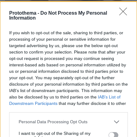
Protothema -
Do Not Process My Personal
Information
If you wish to opt-out of the sale, sharing to third parties, or
processing of your personal or sensitive information for
targeted advertising by us, please use the below opt-out
section to confirm your selection. Please note that after your
30.07.2026, 09:33
opt-out request is processed you may continue seeing
Το DEI College παρουσιάζει τη Sophia. Την πρώτη 24/7
interest-based ads based on personal information utilized by
βοηθό AI που αλλάζει τον τρόπο με τον οποίο μαθαίνουν οι
us or personal information disclosed to third parties prior to
φοιτητές
your opt-out. You may separately opt-out of the further
disclosure of your personal information by third parties on the
03.08.2026, 10:56
IAB’s list of downstream participants. This information may
Η Smart φοιτητική κατοικία στην καρδιά της Αθήνας
also be disclosed by us to third parties on the
IAB’s List of
Downstream Participants
that may further disclose it to other
third parties.
29.07.2026, 09:39
Διασκεδάζουμε υπεύθυνα, επιστρέφουμε με ασφάλεια
Please note that this website/app uses one or more Google
Personal Data Processing Opt Outs
services and may gather and store information including but
ΣΧΟΛΙΑ
(13)
not limited to your visit or usage behaviour. You may click to
I want to opt-out of the Sharing of my