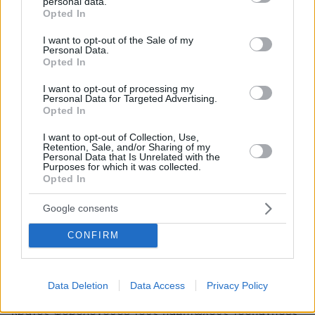
personal data.
grant or deny consent to Google and its third-party tags to
Opted In
ΠΡΟΣΘΗΚΗ ΣΧΟΛΙΟΥ
use your data for below specified purposes in below Google
consent section.
I want to opt-out of the Sale of my
Personal Data.
Opted In
Οκ
I want to opt-out of processing my
05.09.2025, 19:55
Personal Data for Targeted Advertising.
Καμία επιδότηση πλέον όποιος έχει χωράφια να τα
Opted In
δουλεύει μόνο παίρνουν τις επιδοτήσεις κάθονται
I want to opt-out of Collection, Use,
στα καφενεία καφετέριες φοράνε καδένες με καλά
Retention, Sale, and/or Sharing of my
νισκοφ και έχουν κρεμάσει και τις κατσουνες και
Personal Data that Is Unrelated with the
Purposes for which it was collected.
πουλάνε μούρη
Opted In
ΑΠΑΝΤΗΣΗ
Google consents
Αιπόλος.
CONFIRM
05.09.2025, 18:13
Κάποτε για να σταθεί η χώρα στα πόδια της (και να
μπορούν τώρα να παίρνουν οι κτηνοτρόφοι
Data Deletion
Data Access
Privacy Policy
επιδοτήσεις, άλλες νόμιμα άλλες παράνομα), το
κράτος φορολογούσε τους πάμπτωχους τσοπάνηδες