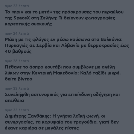
πριν 23 λεπτά
Το «πριν και το μετά» της πρόσκρουσης του πυραύλου
της SpaceX στη Σελήνη: Τι δείχνουν φωτογραφίες
κορεατικής συσκευής
πριν 24 λεπτά
Μάχη με τις φλόγες εν μέσω καύσωνα στα Βαλκάνια:
Πυρκαγιές σε Σερβία και Αλβανία με θερμοκρασίες έως
40 βαθμούς
πριν 26 λεπτά
Πέθανε το άσπρο κουτάβι που συμβίωνε με αγέλη
λύκων στην Κεντρική Μακεδονία: Καλό ταξίδι μικρέ,
δείτε βίντεο
πριν 33 λεπτά
Συνελήφθη αστυνομικός για επικίνδυνη οδήγηση και
απείθεια
πριν 33 λεπτά
Δημήτρης Ξανθάκης: Η γνήσια λαϊκή φωνή, οι
συνεργασίες, τα κορυφαία του τραγούδια, γιατί δεν
έκανε καριέρα σε μεγάλες πίστες