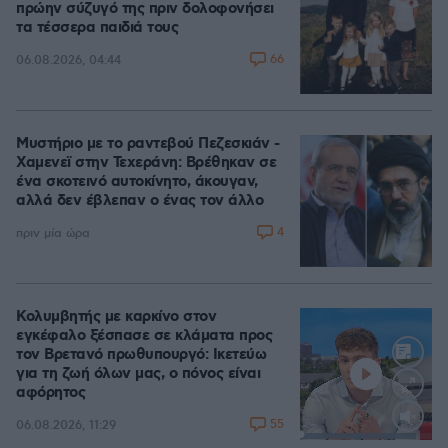
πρώην σύζυγό της πριν δολοφονήσει
τα τέσσερα παιδιά τους
66
06.08.2026, 04:44
Μυστήριο με το ραντεβού Πεζεσκιάν -
Χαμενεϊ στην Τεχεράνη: Βρέθηκαν σε
ένα σκοτεινό αυτοκίνητο, άκουγαν,
αλλά δεν έβλεπαν ο ένας τον άλλο
4
πριν μία ώρα
Κολυμβητής με καρκίνο στον
εγκέφαλο ξέσπασε σε κλάματα προς
τον Βρετανό πρωθυπουργό: Ικετεύω
για τη ζωή όλων μας, ο πόνος είναι
αφόρητος
55
06.08.2026, 11:29
Loaded
:
88.05%