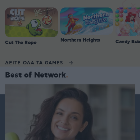
Northern Heights
Candy Bub
Cut The Rope
ΔΕΙΤΕ ΟΛΑ ΤΑ GAMES
Best of Network