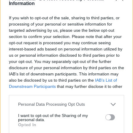
Ισόβια στον 25χρονο Αφγανό που σκότωσε δύο
Information
ανθρώπους ρίχνοντας το ΙΧ του σε διαδήλωση στο
Μόναχο
If you wish to opt-out of the sale, sharing to third parties, or
πριν 16 λεπτά
processing of your personal or sensitive information for
Το ταξίδι που θεωρείται το ωραιότερο στον κόσμο
targeted advertising by us, please use the below opt-out
section to confirm your selection. Please note that after your
πριν 25 λεπτά
opt-out request is processed you may continue seeing
Φωτιά στο Αριοχώρι Καλαμάτας, επιχειρούν δύο
interest-based ads based on personal information utilized by
αεροσκάφη
us or personal information disclosed to third parties prior to
πριν 27 λεπτά
your opt-out. You may separately opt-out of the further
ΗΠΑ: Εθισμένοι θεατές webcam αποκάλυψαν κύκλωμα
disclosure of your personal information by third parties on the
trafficking εμπνευσμένο από τον Andrew Tate
IAB’s list of downstream participants. This information may
also be disclosed by us to third parties on the
IAB’s List of
πριν 27 λεπτά
Ο πάτος της κατσαρόλας μαυρίζει και κιτρινίζει; Πώς
Downstream Participants
that may further disclose it to other
καθαρίζει σωστά μέσα και έξω
third parties.
πριν 32 λεπτά
Please note that this website/app uses one or more Google
Personal Data Processing Opt Outs
Προφυλακιστέος ο 26χρονος Αφγανός για τη
services and may gather and store information including but
δολοφονία της 38χρονης Βρετανίδας, τήρησε το
not limited to your visit or usage behaviour. You may click to
I want to opt-out of the Sharing of my
δικαίωμα της σιωπής
personal data.
grant or deny consent to Google and its third-party tags to
Opted In
use your data for below specified purposes in below Google
πριν 32 λεπτά