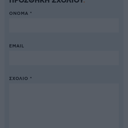
ΠΡΟΣΘΗΚΗ ΣΧΟΛΙΟΥ
ΌΝΟΜΑ *
EMAIL
ΣΧΌΛΙΟ *