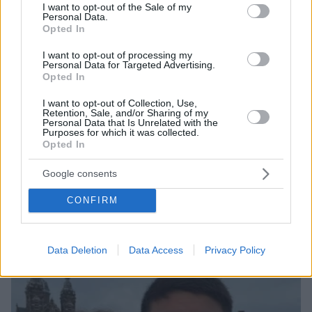
consent section.
Σχεδόν 16.000 ξένοι εθελοντές πολεμούν στις
I want to opt-out of the Sale of my
Personal Data.
ουκρανικές ένοπλες δυνάμεις
Opted In
πριν 35 λεπτά
«Τα data δεν πίνονται»: Αντιδράσεις στην Ινδία για το
I want to opt-out of processing my
Personal Data for Targeted Advertising.
data center των 15 δισ. της Google, τι απαντά η εταιρεία
Opted In
πριν 36 λεπτά
I want to opt-out of Collection, Use,
Υπεγράφη η σύμβαση για τη δημιουργία του
Retention, Sale, and/or Sharing of my
Παρατηρητηρίου Έργων της Περιφέρειας Αττικής
Personal Data that Is Unrelated with the
Purposes for which it was collected.
Opted In
ΔΕΙΤΕ ΟΛΕΣ ΤΙΣ ΕΙΔΗΣΕΙΣ
Google consents
CONFIRM
ΤΑ ΠΙΟ ΔΗΜΟΦΙΛΗ
Data Deletion
Data Access
Privacy Policy