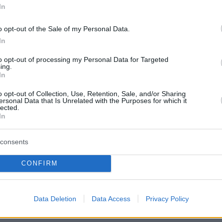
ς. Αυτός ήταν πολύ πιο μπροστά μου.
In
... πενήντα μέτρα, αρκετά μακριά. Και ήρθε
ροστά μου. Δεν τρακάραμε αλλά ήρθε και...
o opt-out of the Sale of my Personal Data.
ι έκατσε... έτσι, σφήνα μπροστά μου» είπε
In
ικά η γυναίκα.
to opt-out of processing my Personal Data for Targeted
ing.
In
o opt-out of Collection, Use, Retention, Sale, and/or Sharing
 το μάτι της, ανέφερε: «Έχω πάει στον
ersonal Data that Is Unrelated with the Purposes for which it
lected.
ή σήμερα. Έχω μαυρισμένο μάτι».
In
ί ο 30χρονος
consents
 και συνελήφθη χθες, Πέμπτη (11/6)
ο οδηγός
CONFIRM
μέρι της Τρίτης (9/6) γρονθοκόπησε γυναίκα
υτοκίνητό της
στο Ίλιον μετά από
Data Deletion
Data Access
Privacy Policy
ό για την προτεραιότητα.