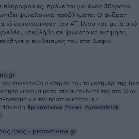
 πληροφορίες, πρόκειται για έναν 30χρονο
τωπίζει ψυχολογικά προβλήματα. Ο άνδρας
πό αστυνομικούς του ΑΤ. Ιλίου και, μετά από
γγελέα, υπεβλήθη σε ψυχιατρική εκτίμηση.
τάχθηκε ο εγκλεισμός του στο Δαφνί.
ma.gr
ε και συνελήφθη ο οδηγός που το μεσημέρι της Τρίτ
κόπησε γυναίκα μέσα στο αυτοκίνητό της στο Ίλιον
πληκτισμό για την προτεραιότητα. 👉
ly/440wd0q
#protothema
#news
#greektiktok
e
ος ήχος - protothema.gr