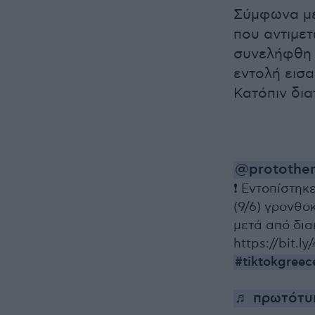
Σύμφωνα με
που αντιμε
συνελήφθη α
εντολή εισα
Κατόπιν δια
@protothe
❗ Εντοπίστηκ
(9/6) γρονθο
μετά από δια
https://bit.
#tiktokgreec
♬ πρωτότυπ