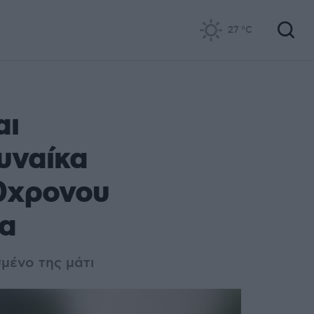
27
°C
αι
γυναίκα
30χρονου
τα
σμένο της μάτι