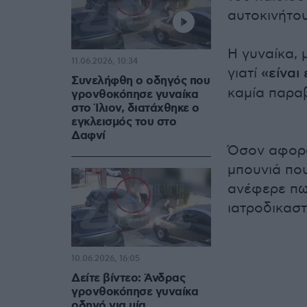
αυτοκινήτου
Η γυναίκα, 
11.06.2026, 10:34
γιατί
«είναι 
Συνελήφθη ο οδηγός που
καμία παρα
γρονθοκόπησε γυναίκα
στο Ίλιον, διατάχθηκε ο
εγκλεισμός του στο
Δαφνί
Όσον αφορά
μπουνιά πο
ανέφερε πως
ιατροδικαστ
10.06.2026, 16:05
Δείτε βίντεο: Άνδρας
γρονθοκόπησε γυναίκα
οδηγό για μία