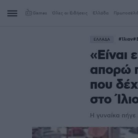
Games
Όλες οι Ειδήσεις
Ελλάδα
Πρωτοσέλι
Ίλιον
ΕΛΛΑΔΑ
«Είναι 
απορώ π
που δέχ
στο Ίλι
Η γυναίκα πήγε 