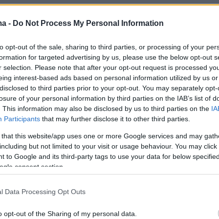
ma -
Do Not Process My Personal Information
to opt-out of the sale, sharing to third parties, or processing of your per
formation for targeted advertising by us, please use the below opt-out s
 επικίνδυνη περίπτωση και απορώ πώς είναι
r selection. Please note that after your opt-out request is processed y
eing interest-based ads based on personal information utilized by us or
πάρχει ούτε παραβίαση, ούτε παράβαση έκανα,
disclosed to third parties prior to your opt-out. You may separately opt-
εν μπορούσα να κάνω γιατί υπήρχε δρόμος
losure of your personal information by third parties on the IAB’s list of
, υπήρχαν περαστικοί, και όπως βλέπετε και
. This information may also be disclosed by us to third parties on the
IA
Participants
that may further disclose it to other third parties.
πίσω περνάνε διπλής κατεύθυνσης αυτοκίνητα
να κάνω όπισθεν, ο άνθρωπος ήρθε και
 that this website/app uses one or more Google services and may gath
including but not limited to your visit or usage behaviour. You may click 
ηδες μπροστά μου. Μάρσαρε για να.... Και εγώ
 to Google and its third-party tags to use your data for below specifi
χώρο να πάω... Εγώ είχα δεξιά χώρο, του έλεγα
ogle consent section.
ω δεξιά χώρο να μπω εκεί που είναι τα
α αυτοκίνητα, για να περάσει δίπλα μου. Γιατί
l Data Processing Opt Outs
σύνηθες, αυτός ο δρόμος είναι διπλής
o opt-out of the Sharing of my personal data.