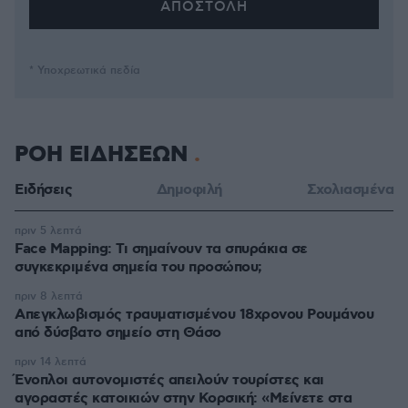
* Υποχρεωτικά πεδία
ΡΟΗ ΕΙΔΗΣΕΩΝ
Ειδήσεις
Δημοφιλή
Σχολιασμένα
πριν 5 λεπτά
Face Mapping: Τι σημαίνουν τα σπυράκια σε
συγκεκριμένα σημεία του προσώπου;
πριν 8 λεπτά
Απεγκλωβισμός τραυματισμένου 18χρονου Ρουμάνου
από δύσβατο σημείο στη Θάσο
πριν 14 λεπτά
Ένοπλοι αυτονομιστές απειλούν τουρίστες και
αγοραστές κατοικιών στην Κορσική: «Μείνετε στα