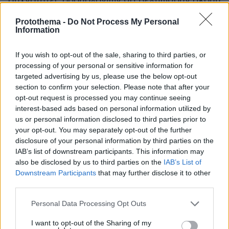
συχνότητες δρομολογίων θα βελτιωθούν ακόμη
περισσότερο.
Protothema -
Do Not Process My Personal
Information
Παράλληλα ανακοίνωσε ότι έχουν
εξασφαλιστεί πόροι για την προμήθεια 19 νέων
If you wish to opt-out of the sale, sharing to third parties, or
processing of your personal or sensitive information for
συρμών, οι οποίοι θα βελτιώσουν τη λειτουργία
targeted advertising by us, please use the below opt-out
του δικτύου.
section to confirm your selection. Please note that after your
opt-out request is processed you may continue seeing
Θεσσαλονίκη: Μετρό, Καλαμαριά και Προαστιακός
interest-based ads based on personal information utilized by
us or personal information disclosed to third parties prior to
Ιδιαίτερη μνεία έγινε και στη Θεσσαλονίκη. Ο
your opt-out. You may separately opt-out of the further
κ. Κυρανάκης υπενθύμισε ότι η επέκταση του
disclosure of your personal information by third parties on the
Μετρό προς την Καλαμαριά παραδίδεται στα
IAB’s list of downstream participants. This information may
τέλη Ιουλίου, ενώ προχωρούν οι διαδικασίες για
also be disclosed by us to third parties on the
IAB’s List of
Downstream Participants
that may further disclose it to other
την ανάπτυξη του δυτικού προαστιακού
third parties.
σιδηροδρόμου.
Please note that this website/app uses one or more Google
Personal Data Processing Opt Outs
services and may gather and store information including but
Όπως είπε, η λειτουργία των νέων υποδομών
not limited to your visit or usage behaviour. You may click to
I want to opt-out of the Sharing of my
θα δημιουργήσει ένα ενιαίο δίκτυο μεταφορών