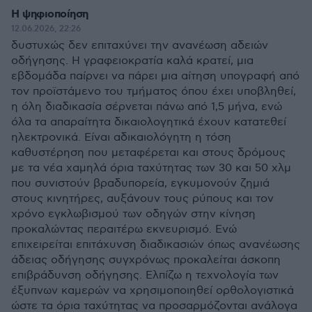
Η ψηφιοποίηση
12.06.2026, 22:26
δυστυχώς δεν επιταχύνει την ανανέωση αδειών
οδήγησης. Η γραφειοκρατία καλά κρατεί, μια
εβδομάδα παίρνει να πάρει μια αίτηση υπογραφή από
τον προϊστάμενο του τμήματος όπου έχει υποβληθεί,
η όλη διαδικασία σέρνεται πάνω από 1,5 μήνα, ενώ
όλα τα απαραίτητα δικαιολογητικά έχουν κατατεθεί
ηλεκτρονικά. Είναι αδικαιολόγητη η τόση
καθυστέρηση που μεταφέρεται και στους δρόμους
με τα νέα χαμηλά όρια ταχύτητας των 30 και 50 χλμ
που συνιστούν βραδυπορεία, εγκυμονούν ζημιά
στους κινητήρες, αυξάνουν τους ρύπους και τον
χρόνο εγκλωβισμού των οδηγών στην κίνηση
προκαλώντας περαιτέρω εκνευρισμό. Ενώ
επιχειρείται επιτάχυνση διαδικασιών όπως ανανέωσης
άδειας οδήγησης συγχρόνως προκαλείται άσκοπη
επιβράδυνση οδήγησης. Ελπίζω η τεχνολογία των
έξυπνων καμερών να χρησιμοποιηθεί ορθολογιστικά
ώστε τα όρια ταχύτητας να προσαρμόζονται ανάλογα