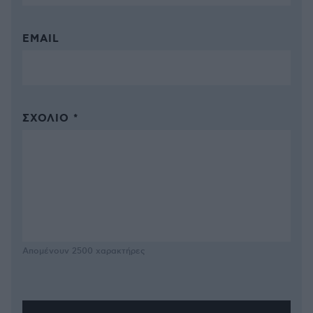
EMAIL
ΣΧΌΛΙΟ *
Απομένουν
2500
χαρακτήρες