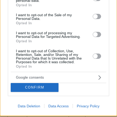
personal data.
grant or deny consent to Google and its third-party tags to
Opted In
που θα συνδυάζει μετρό, προαστιακό,
use your data for below specified purposes in below Google
λεωφορεία και τις νέες οδικές υποδομές της
consent section.
I want to opt-out of the Sale of my
Personal Data.
πόλης.
Opted In
I want to opt-out of processing my
Σημαντικό μέρος της ομιλίας αφιερώθηκε στην
Personal Data for Targeted Advertising.
οδική ασφάλεια. Ο απερχόμενος υπουργός
Opted In
υποστήριξε ότι η Ελλάδα πέτυχε το 2025 μία
I want to opt-out of Collection, Use,
από τις μεγαλύτερες μειώσεις θανατηφόρων
Retention, Sale, and/or Sharing of my
Personal Data that Is Unrelated with the
τροχαίων στην Ευρώπη, αποδίδοντας το
Purposes for which it was collected.
Opted In
αποτέλεσμα στον νέο Κώδικα Οδικής
Κυκλοφορίας και στις πολιτικές πρόληψης που
Google consents
εφαρμόστηκαν.
CONFIRM
Παράλληλα έκανε ειδική αναφορά στη
συνεργασία με συλλόγους συγγενών θυμάτων
Data Deletion
Data Access
Privacy Policy
τροχαίων δυστυχημάτων, πολλές από τις
προτάσεις των οποίων ενσωματώθηκαν στο