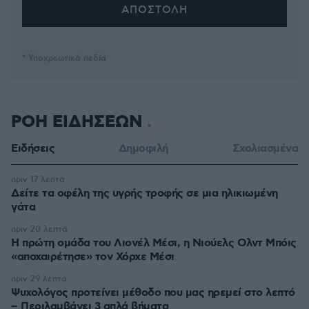
* Υποχρεωτικά πεδία
ΡΟΗ ΕΙΔΗΣΕΩΝ
Ειδήσεις
Δημοφιλή
Σχολιασμένα
πριν 17 λεπτά
Δείτε τα οφέλη της υγρής τροφής σε μια ηλικιωμένη
γάτα
πριν 20 λεπτά
Η πρώτη ομάδα του Λιονέλ Μέσι, η Νιούελς Ολντ Μπόις
«αποχαιρέτησε» τον Χόρχε Μέσι
πριν 29 λεπτά
Ψυχολόγος προτείνει μέθοδο που μας ηρεμεί στο λεπτό
– Περιλαμβάνει 3 απλά βήματα