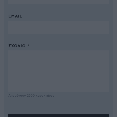
EMAIL
ΣΧΌΛΙΟ *
Απομένουν
2500
χαρακτήρες