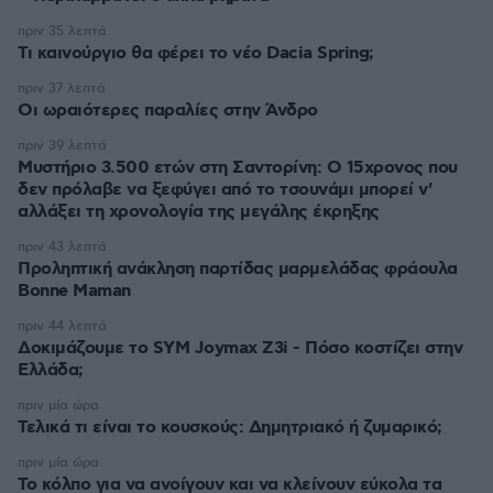
πριν 35 λεπτά
Τι καινούργιο θα φέρει το νέο Dacia Spring;
πριν 37 λεπτά
Οι ωραιότερες παραλίες στην Άνδρο
πριν 39 λεπτά
Μυστήριο 3.500 ετών στη Σαντορίνη: Ο 15χρονος που
δεν πρόλαβε να ξεφύγει από το τσουνάμι μπορεί ν'
αλλάξει τη χρονολογία της μεγάλης έκρηξης
πριν 43 λεπτά
Προληπτική ανάκληση παρτίδας μαρμελάδας φράουλα
Bonne Maman
πριν 44 λεπτά
Δοκιμάζουμε το SYM Joymax Z3i - Πόσο κοστίζει στην
Ελλάδα;
πριν μία ώρα
Τελικά τι είναι το κουσκούς: Δημητριακό ή ζυμαρικό;
πριν μία ώρα
Το κόλπο για να ανοίγουν και να κλείνουν εύκολα τα