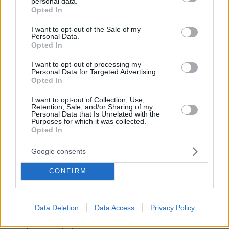
personal data.
grant or deny consent to Google and its third-party tags to
Opted In
πριν μία ώρα
use your data for below specified purposes in below Google
Ρωσία για το drone με εκρηκτικά σε γερμανικό
consent section.
I want to opt-out of the Sale of my
αεροδρόμιο: «Βιαστικά στημένη προβοκάτσια»
Personal Data.
Opted In
08.08.2026, 01:00
Ιδέες για πρωινό έτοιμο από το βράδυ: Εύκολες και
I want to opt-out of processing my
θρεπτικές επιλογές για κάθε μέρα
Personal Data for Targeted Advertising.
Opted In
08.08.2026, 00:50
Ρωσικό πλήγμα προκάλεσε ζημιές σε γήπεδο στην
I want to opt-out of Collection, Use,
Οδησσό μία ημέρα πριν από αγώνα πρωταθλήματος,
Retention, Sale, and/or Sharing of my
δείτε βίντεο
Personal Data that Is Unrelated with the
Purposes for which it was collected.
Opted In
08.08.2026, 00:30
Είδατε σαμιαμίδι στο σπίτι σας; Γιατί δεν πρέπει να το
σκοτώσετε
Google consents
08.08.2026, 00:28
CONFIRM
Αποκαλύφθηκε η αιτία θανάτου του 29χρονου πρώην
NBAer Μπράντον Κλαρκ
08.08.2026, 00:18
Data Deletion
Data Access
Privacy Policy
Πώς εξαργυρώνεται το ιδιωτικό πρόγραμμα σύνταξης –
Όλες οι επιλογές