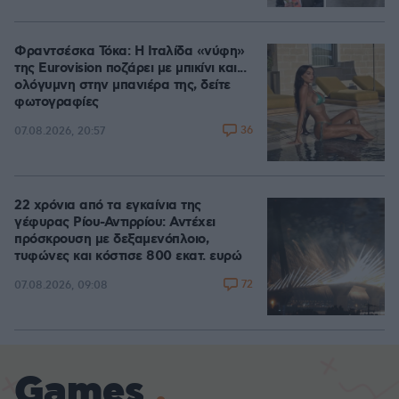
Φραντσέσκα Τόκα: Η Ιταλίδα «νύφη»
της Eurovision ποζάρει με μπικίνι και...
ολόγυμνη στην μπανιέρα της, δείτε
φωτογραφίες
36
07.08.2026, 20:57
22 χρόνια από τα εγκαίνια της
γέφυρας Ρίου-Αντιρρίου: Αντέχει
πρόσκρουση με δεξαμενόπλοιο,
τυφώνες και κόστισε 800 εκατ. ευρώ
72
07.08.2026, 09:08
Games