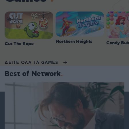
Northern Heights
Candy Bub
Cut The Rope
ΔΕΙΤΕ ΟΛΑ ΤΑ GAMES
Best of Network