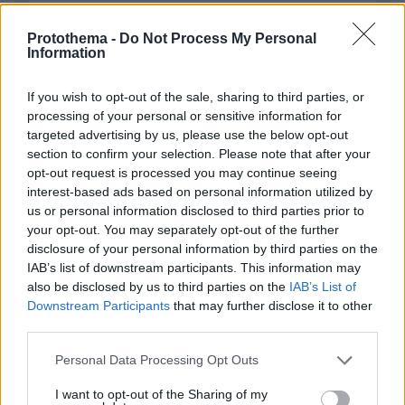
Απομένουν
2500
χαρακτήρες
Protothema -
Do Not Process My Personal
Information
If you wish to opt-out of the sale, sharing to third parties, or
processing of your personal or sensitive information for
targeted advertising by us, please use the below opt-out
section to confirm your selection. Please note that after your
opt-out request is processed you may continue seeing
* Υποχρεωτικά πεδία
interest-based ads based on personal information utilized by
us or personal information disclosed to third parties prior to
your opt-out. You may separately opt-out of the further
disclosure of your personal information by third parties on the
ΡΟΗ ΕΙΔΗΣΕΩΝ
IAB’s list of downstream participants. This information may
also be disclosed by us to third parties on the
IAB’s List of
Ειδήσεις
Δημοφιλή
Σχολιασμένα
Downstream Participants
that may further disclose it to other
third parties.
πριν 18 λεπτά
Please note that this website/app uses one or more Google
Αποκαλύψεις Telegraph για τον Ινφαντίνο: Η εξαψήφια
Personal Data Processing Opt Outs
αποζημίωση σε πρώην εργαζόμενη της UEFA και η
services and may gather and store information including but
φερόμενη σχέση τους
not limited to your visit or usage behaviour. You may click to
I want to opt-out of the Sharing of my