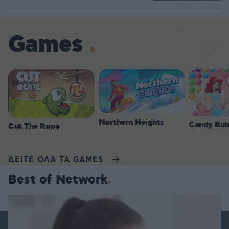
Games
Northern Heights
Candy Bub
Cut The Rope
ΔΕΙΤΕ ΟΛΑ ΤΑ GAMES
Best of Network