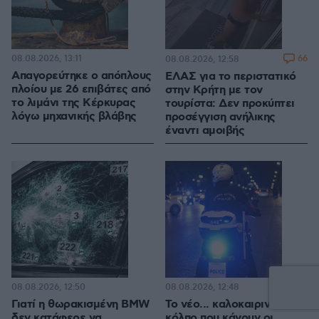
08.08.2026, 13:11
66
08.08.2026, 12:58
Απαγορεύτηκε ο απόπλους
ΕΛΑΣ για το περιστατικό
πλοίου με 26 επιβάτες από
στην Κρήτη με τον
το λιμάνι της Κέρκυρας
τουρίστα: Δεν προκύπτει
λόγω μηχανικής βλάβης
προσέγγιση ανήλικης
έναντι αμοιβής
08.08.2026, 12:50
08.08.2026, 12:48
Γιατί η θωρακισμένη BMW
Το νέο... καλοκαιρινό
δεν κατάφερε να
κόλπο που κάνουν οι