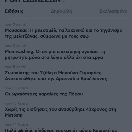
ΡΟΗ ΕΙΔΗΣΕΩΝ
Ειδήσεις
Δημοφιλή
Σχολιασμένα
πριν 3 λεπτά
Μουσακάς: Η μπεσαμέλ, τα λαχανικά και το τηγάνισμα
της μελιτζάνας, σύμφωνα με τους σεφ
πριν 3 λεπτά
Momwashing: Όταν μια επιχείρηση αγαπάει τη
μητρότητα μόνο στα λόγια αλλά όχι στα έργα
πριν 5 λεπτά
Συμπαίκτης του Τζόλη ο Μπρούνο Γκιμαράες:
Ανακοινώθηκε από την Άρσεναλ ο Βραζιλιάνος
πριν 13 λεπτά
Οι ωραιότερες παραλίες της Πάρου
πριν 13 λεπτά
Χωρίς τις αισθήσεις του ανασύρθηκε 43χρονος στη
Μετώπη
πριν 14 λεπτά
Πολύ υψηλός κίνδυνος πυρκαγιάς αύριο Κυριακή σε