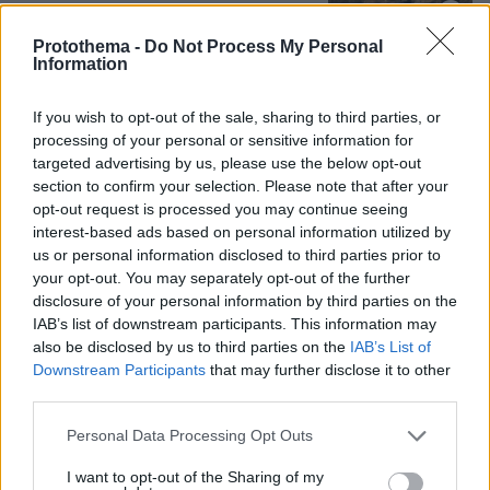
Protothema -
Do Not Process My Personal
Information
Συνετρίβη πυροσβεστικό ελικόπτερο
ενώ επιχειρούσε σε μεγάλη δασική
If you wish to opt-out of the sale, sharing to third parties, or
πυρκαγιά στη Γιούτα
processing of your personal or sensitive information for
targeted advertising by us, please use the below opt-out
08.08.2026, 09:34
section to confirm your selection. Please note that after your
opt-out request is processed you may continue seeing
interest-based ads based on personal information utilized by
us or personal information disclosed to third parties prior to
Προήχθη σε Αστυνόμο Α' η
your opt-out. You may separately opt-out of the further
Κωνσταντία Δημογλίδου
disclosure of your personal information by third parties on the
IAB’s list of downstream participants. This information may
20
08.08.2026, 14:57
also be disclosed by us to third parties on the
IAB’s List of
Downstream Participants
that may further disclose it to other
third parties.
Please note that this website/app uses one or more Google
Personal Data Processing Opt Outs
services and may gather and store information including but
Θρήνος για τον Μέσι: Πέθανε στα 68
not limited to your visit or usage behaviour. You may click to
I want to opt-out of the Sharing of my
του χρόνια ο πατέρας του, Χόρχε -