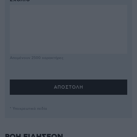
ΣΧΌΛΙΟ *
Απομένουν
2500
χαρακτήρες
* Υποχρεωτικά πεδία