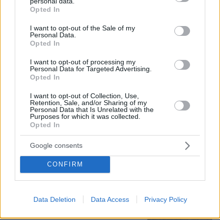
personal data.
grant or deny consent to Google and its third-party tags to
Υπήρξε ο μέντορας και ατζέντης του
Opted In
use your data for below specified purposes in below Google
μέχρι την τελευταία στιγμή
consent section.
I want to opt-out of the Sale of my
4
πριν μία ώρα
Personal Data.
Opted In
I want to opt-out of processing my
Personal Data for Targeted Advertising.
Βίντεο: Μεθυσμένη σκότωσε νύφη
Opted In
λίγες ώρες μετά τον γάμο της και στο
τμήμα ζητούσε κλαίγοντας τον πατέρα
I want to opt-out of Collection, Use,
της
Retention, Sale, and/or Sharing of my
Personal Data that Is Unrelated with the
Purposes for which it was collected.
113
08.08.2026, 09:25
Opted In
Google consents
Καρέ-καρέ η ανάλυση του τροχαίου
CONFIRM
στις Σέρρες με νεκρούς μητέρα και
γιο: Τι λέει πραγματογνώμονας στο
protothema
Data Deletion
Data Access
Privacy Policy
197
08.08.2026, 08:36