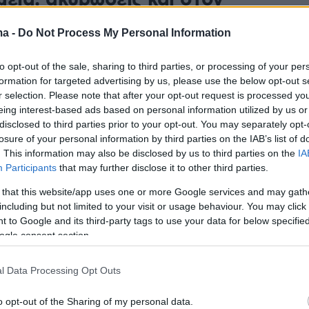
μεία, ακυρώσεις και στον
μό
ma -
Do Not Process My Personal Information
ημα να ανοίξει το λιμάνι της Μυτιλήνης για να
 εκτός Λέσβου ώριμα τυροκομικά προϊόντα
to opt-out of the sale, sharing to third parties, or processing of your per
ι αύριο σε σύσκεψη υπό τον υπουργό Αγροτικής
formation for targeted advertising by us, please use the below opt-out s
ι εκπρόσωποι των φορέων του νησιού
r selection. Please note that after your opt-out request is processed y
eing interest-based ads based on personal information utilized by us or
disclosed to third parties prior to your opt-out. You may separately opt-
losure of your personal information by third parties on the IAB’s list of
η σύσκεψη την Παρασκευή στο
. This information may also be disclosed by us to third parties on the
IA
Participants
that may further disclose it to other third parties.
με κτηνοτρόφους και
 that this website/app uses one or more Google services and may gath
μους της Λέσβου για τον
including but not limited to your visit or usage behaviour. You may click 
 to Google and its third-party tags to use your data for below specifi
 πυρετό
ogle consent section.
φοι στη Λέσβο συνεχίζουν τις κινητοποιήσεις στα
l Data Processing Opt Outs
αντιδράσεων για τις επιπτώσεις στην οικονομία του
τα μέτρα που έχουν ληφθεί για την αντιμετώπιση της
o opt-out of the Sharing of my personal data.
ου αφθώδους πυρετού