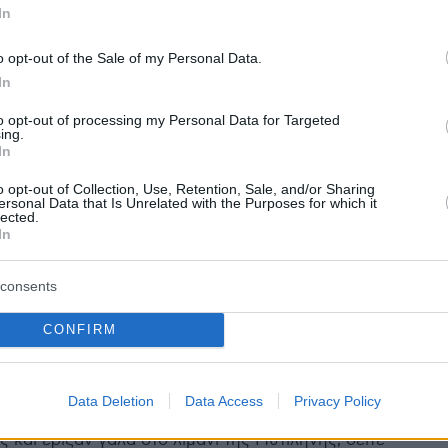
In
2
o opt-out of the Sale of my Personal Data.
νονται οι κινητοποιήσεις των
In
ρόφων στη Μυτιλήνη για τα
to opt-out of processing my Personal Data for Targeted
ing.
κατά του αφθώδους πυρετού
In
o opt-out of Collection, Use, Retention, Sale, and/or Sharing
ηρεσίες και καταστήματα είναι κλειστά σήμερα μετά
ersonal Data that Is Unrelated with the Purposes for which it
ς απεργιακές αποφάσεις των τοπικών φορέων
lected.
In
0
consents
νουν πίσω οι αγρότες,
CONFIRM
εται το μπλόκο στο λιμάνι της
νης - Ανεστάλησαν δρομολόγια
Data Deletion
Data Access
Privacy Policy
 μπλόκαραν χθες την επιβίβαση 700 επιβατών στο
 και έριξαν γάλα στο λιμάνι της Μυτιλήνης, δείτε