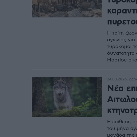
τυροκό
καραντ
πυρετο
Η τρίτη ζωο
αγωνίας για
τυροκόμοι τ
δυνατότητα 
Μαρτίου απα
24.03.2026, 22:5
Νέα επ
Αιτωλο
κτηνοτ
Η επίθεση σ
του μήνα αγ
μονάδα της 