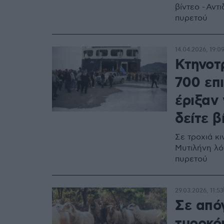
βίντεο - Αν
πυρετού
14.04.2026, 19:0
Κτηνοτ
700 επ
έριξαν 
δείτε β
Σε τροχιά κ
Μυτιλήνη λό
πυρετού
29.03.2026, 11:53
Σε απόγ