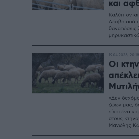
και αφ
Καλύπτονται
Λέσβο από τ
θανατώσεις 
μηρυκαστικώ
19.04.2026, 20:1
Οι κτη
απέκλε
Μυτιλή
«Δεν δεχόμα
ζώων μας, δ
είναι ένα κο
στους κτηνο
Μανώλης Κω