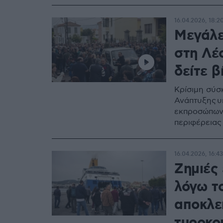
16.04.2026, 18:2
Μεγάλες
στη Λέ
δείτε 
Κρίσιμη σύσ
Ανάπτυξης υ
εκπροσώπων 
περιφέρειας
16.04.2026, 16:43
Ζημιές
λόγω τ
αποκλει