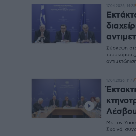
17.04.2026, 14:25
Εκτάκτ
διαχείρ
αντιμε
Σύσκεψη στο
τυροκόμους,
αντιμετώπισ
17.04.2026, 11:47
Έκτακτ
κτηνοτ
Λέσβου
Με τον Υπου
Σχοινά, συν