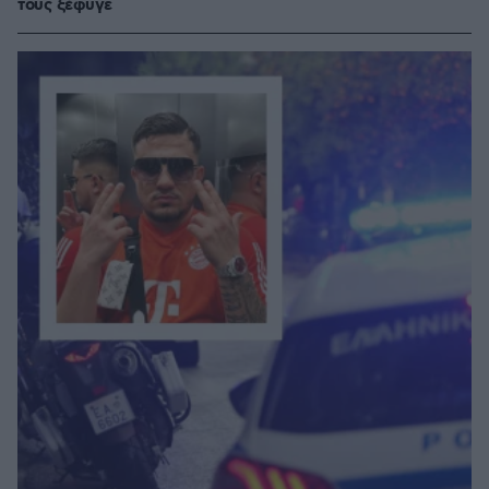
τους ξέφυγε