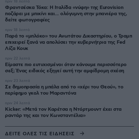
πριν 18 λεπτά
Φραντσέσκα Τόκα: Η Ιταλίδα «νύφη» της Eurovision
ποζάρει με μπικίνι και... ολόγυμνη στην μπανιέρα της,
δείτε φωτογραφίες
πριν 18 λεπτά
Παρά το «μπλόκο» του Ανωτάτου Δικαστηρίου, ο Τραμπ
επιχειρεί ξανά να απολύσει την κυβερνήτρια της Fed
Λίζα Κουκ
πριν 22 λεπτά
Είμαστε πιο ευτυχισμένοι όταν κάνουμε περισσότερο
σεξ; Ένας ειδικός εξηγεί αυτή την αμφίδρομη σχέση
πριν 23 λεπτά
Σε δημοπρασία η μπάλα από το «χέρι του Θεού», το
περίφημο γκολ του Μαραντόνα
πριν 24 λεπτά
Kicker: «Μετά τον Καρέτσα η Ντόρτμουντ έχει στα
ραντάρ της και τον Κωνσταντέλια»
ΔΕΙΤΕ ΟΛΕΣ ΤΙΣ ΕΙΔΗΣΕΙΣ