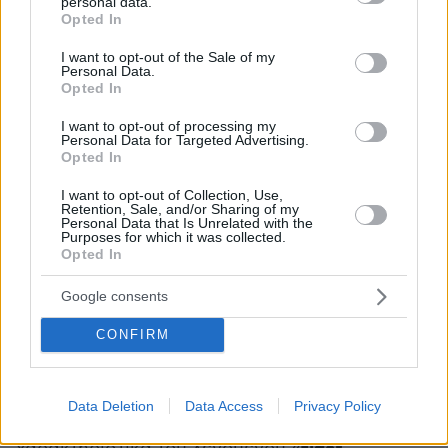
personal data.
grant or deny consent to Google and its third-party tags to
Opted In
και απειλή ενώ ο 23χρονος για βία κατά
use your data for below specified purposes in below Google
υπαλλήλων, υπεξαίρεση, ληστεία και
consent section.
I want to opt-out of the Sale of my
Personal Data.
απόδραση.
Opted In
Η μέθοδος του «tiger kidnapping»
I want to opt-out of processing my
Personal Data for Targeted Advertising.
Opted In
Σημαντικό στοιχείο της υπό εξέταση δράσης
της εγκληματικής οργάνωσης είναι η χρήση
I want to opt-out of Collection, Use,
Retention, Sale, and/or Sharing of my
βίας ή απειλής χρήσης αυτής, με τρόπο που
Personal Data that Is Unrelated with the
Purposes for which it was collected.
υποδηλώνει πρόθεση τιμωρίας ή
Opted In
«συμμόρφωσης» των θυμάτων. Ενδεικτικό είναι
το γεγονός ότι τα μέλη προέβησαν σε πράξεις
Google consents
αντεκδίκησης
με έντονο στοιχείο
,
CONFIRM
επιβεβαιώνοντας τη συστηματικότητα και τον
οργανωμένο χαρακτήρα της δράσης.
Data Deletion
Data Access
Privacy Policy
Η περίπτωση της αρπαγής του 24χρνου ενέχει