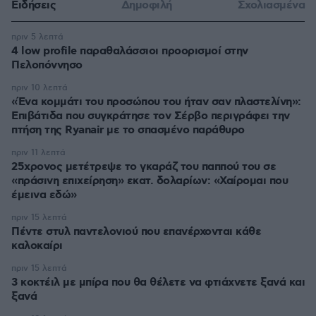
Ειδήσεις
Δημοφιλή
Σχολιασμένα
πριν 5 λεπτά
4 low profile παραθαλάσσιοι προορισμοί στην
Πελοπόννησο
πριν 10 λεπτά
«Ένα κομμάτι του προσώπου του ήταν σαν πλαστελίνη»:
Επιβάτιδα που συγκράτησε τον Σέρβο περιγράφει την
πτήση της Ryanair με το σπασμένο παράθυρο
πριν 11 λεπτά
25χρονος μετέτρεψε το γκαράζ του παππού του σε
«πράσινη επιχείρηση» εκατ. δολαρίων: «Χαίρομαι που
έμεινα εδώ»
πριν 15 λεπτά
Πέντε στυλ παντελονιού που επανέρχονται κάθε
καλοκαίρι
πριν 15 λεπτά
3 κοκτέιλ με μπίρα που θα θέλετε να φτιάχνετε ξανά και
ξανά