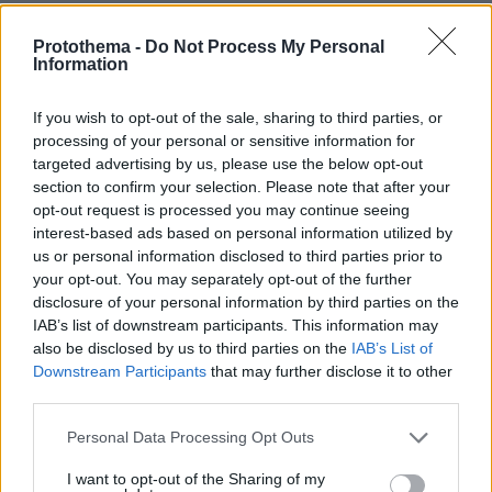
Ο 33χρονος που εμπλέκεται στην υπόθεση,
Protothema -
Do Not Process My Personal
είχε συλληφθεί το 2014 κατηγορούμενος για
Information
ανθρωποκτονία από πρόθεση και απόπειρα
ανθρωποκτονίας εις βάρος δύο αδερφών στον
If you wish to opt-out of the sale, sharing to third parties, or
processing of your personal or sensitive information for
Άγιο Δημήτριο, σύμφωνα με τις ίδιες
targeted advertising by us, please use the below opt-out
πληροφορίες. Στο παρελθόν είχε αποδράσει
section to confirm your selection. Please note that after your
από τις φυλακές κατά τη διάρκεια άδειας και
opt-out request is processed you may continue seeing
το 2017 έκλεψε περιπολικό μέσα στο οποίο
interest-based ads based on personal information utilized by
us or personal information disclosed to third parties prior to
υπήρχε αστυνομικός της Ασφάλειας. Ο
your opt-out. You may separately opt-out of the further
33χρονος φέρεται να σχετίζεται με πρόσωπο
disclosure of your personal information by third parties on the
που πριν μέρες έπεσε θύμα απόπειρας
IAB’s list of downstream participants. This information may
ανθρωποκτονίας στα Άνω Λιόσια, σύμφωνα με
also be disclosed by us to third parties on the
IAB’s List of
Downstream Participants
that may further disclose it to other
πληροφορίες.
third parties.
Επίσης ο 25χρονος που συνελήφθη έχει
Please note that this website/app uses one or more Google
Personal Data Processing Opt Outs
services and may gather and store information including but
απασχολήσει τις Αρχές για επικίνδυνη
not limited to your visit or usage behaviour. You may click to
I want to opt-out of the Sharing of my
σωματική βλάβη, διατάραξη οικιακής ειρήνης