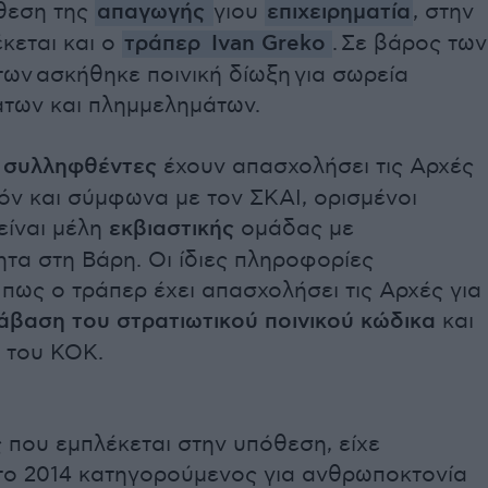
όθεση της
απαγωγής
γιου
επιχειρηματία
, στην
κεται και ο
τράπερ
Ivan Greko
. Σε βάρος των
ων ασκήθηκε ποινική δίωξη για σωρεία
των και πλημμελημάτων.
ς
συλληφθέντες
έχουν απασχολήσει τις Αρχές
όν και σύμφωνα με τον ΣΚΑΙ, ορισμένοι
είναι μέλη
εκβιαστικής
ομάδας με
τα στη Βάρη. Οι ίδιες πληροφορίες
ως ο τράπερ έχει απασχολήσει τις Αρχές για
άβαση του στρατιωτικού ποινικού κώδικα
και
 του ΚΟΚ.
 που εμπλέκεται στην υπόθεση, είχε
το 2014 κατηγορούμενος για ανθρωποκτονία