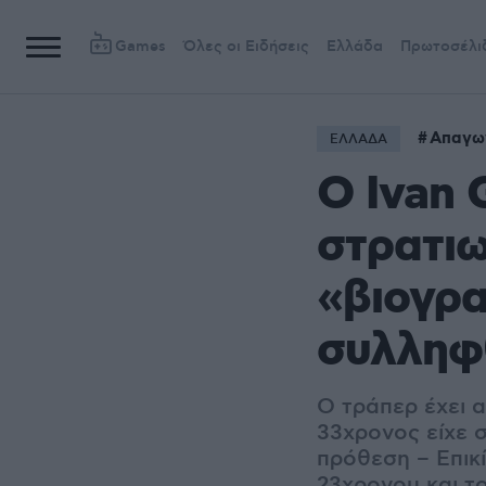
Games
Όλες οι Ειδήσεις
Ελλάδα
Πρωτοσέλι
Απαγω
ΕΛΛΑΔΑ
Ο Ivan 
στρατιω
«βιογρ
συλληφ
Ο τράπερ έχει 
33χρονος είχε 
πρόθεση – Επικ
23χρονου και τ