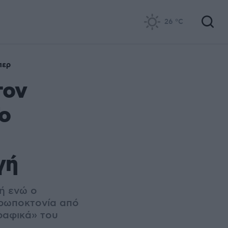
26
°C
περ
τον
Το
γή
λή ενώ ο
θρωποκτονία από
ραφικά» του