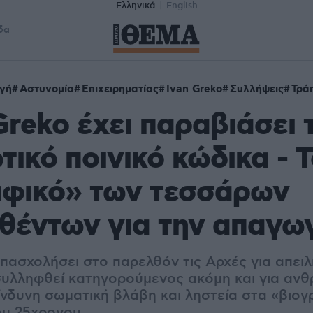
Ελληνικά
English
δα
γή
Αστυνομία
Επιχειρηματίας
Ivan Greko
Συλλήψεις
Τρά
Greko έχει παραβιάσει 
τικό ποινικό κώδικα - 
αφικό» των τεσσάρων
θέντων για την απαγω
απασχολήσει στο παρελθόν τις Αρχές για απει
συλληφθεί κατηγορούμενος ακόμη και για αν
ίνδυνη σωματική βλάβη και ληστεία στα «βιογ
ου 25χρονου