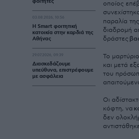
φοιτητές
οποίος επέβ
συνεχίστηκ
03.08.2026, 10:56
παραλία της
Η Smart φοιτητική
διαδρομή απ
κατοικία στην καρδιά της
δράστες
βα
Αθήνας
Το μαρτύριο
29.07.2026, 09:39
Διασκεδάζουμε
και μετά εξ
υπεύθυνα, επιστρέφουμε
του πρόσωπ
με ασφάλεια
απαιτούμεν
Οι αδίστακ
κόφτη, να
κ
δεν ολοκλή
αντιστάθηκ