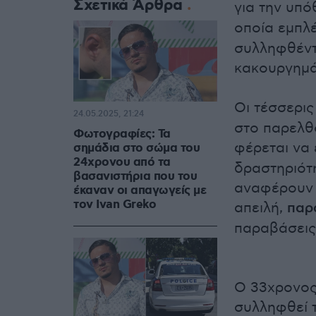
Σχετικά Άρθρα
για την υπ
οποία εμπλέ
συλληφθέντ
κακουργημά
Οι τέσσερι
24.05.2025, 21:24
στο παρελθ
Φωτογραφίες: Τα
φέρεται να 
σημάδια στο σώμα του
24χρονου από τα
δραστηριότη
βασανιστήρια που του
αναφέρουν π
έκαναν οι απαγωγείς με
τον Ivan Greko
απειλή,
παρ
παραβάσεις
Ο 33χρονος
συλληφθεί 