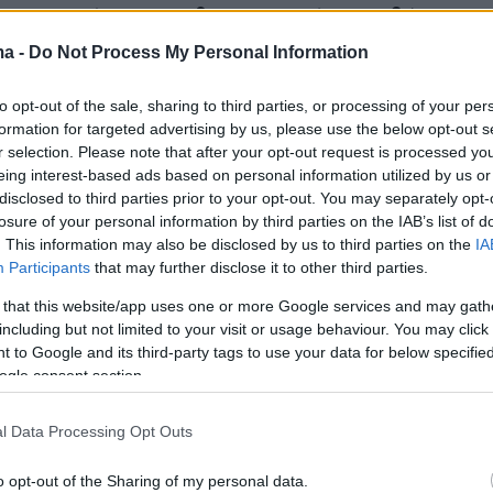
η και απόπειρα ανθρωποκτονίας εις βάρος
 στον Άγιο Δημήτριο, σύμφωνα με τις ίδιες
ma -
Do Not Process My Personal Information
. Στο παρελθόν είχε αποδράσει από τις
to opt-out of the sale, sharing to third parties, or processing of your per
ά τη διάρκεια άδειας και το 2017 έκλεψε
formation for targeted advertising by us, please use the below opt-out s
μέσα στο οποίο υπήρχε αστυνομικός της
r selection. Please note that after your opt-out request is processed y
Ο 33χρονος φέρεται να σχετίζεται με
eing interest-based ads based on personal information utilized by us or
disclosed to third parties prior to your opt-out. You may separately opt-
υ πριν μέρες έπεσε θύμα απόπειρας
losure of your personal information by third parties on the IAB’s list of
νίας στα Άνω Λιόσια, σύμφωνα με
. This information may also be disclosed by us to third parties on the
IA
ς.
Participants
that may further disclose it to other third parties.
 that this website/app uses one or more Google services and may gath
5χρονος που συνελήφθη έχει απασχολήσει τις
including but not limited to your visit or usage behaviour. You may click 
 to Google and its third-party tags to use your data for below specifi
πικίνδυνη σωματική βλάβη, διατάραξη οικιακή
ogle consent section.
 απειλή ενώ ο 23χρονος για βία κατά
υπεξαίρεση, ληστεία και απόδραση.
l Data Processing Opt Outs
ιζαν με μαχαίρι και κατσαβίδι
o opt-out of the Sharing of my personal data.