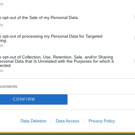
In
αν το πρωί της 6ης Μαΐου στην περιοχή
o opt-out of the Sale of my Personal Data.
ύ
, όταν τρεις από τους δράστες άσκησαν
In
α στον γιο του επιχειρηματία και με τη χρήση
ντικειμένου κατάφεραν
χτυπήματα
στα κάτω
to opt-out of processing my Personal Data for Targeted
ing.
πείλησαν τη ζωή του και τον απήγαγαν.
In
o opt-out of Collection, Use, Retention, Sale, and/or Sharing
 αφού μπήκαν σε αυτοκίνητο, απαιτούσαν από
ersonal Data that Is Unrelated with the Purposes for which it
lected.
ο την καταβολή του χρηματικού ποσού των
In
 και επιπλέον, μία δίκυκλη μοτοσυκλέτα,
consents
 αξίας τουλάχιστον
25.000 ευρώ
, ενώ
τον χτυπούσαν με τα χέρια καθώς και με
CONFIRM
ικείμενο, σε όλο του το σώμα.
ή της
Σαρωνίδας
, όπου κατέβηκαν οι τρεις
Data Deletion
Data Access
Privacy Policy
το θύμα, ενώθηκαν με τον τέταρτο δράστη, ο