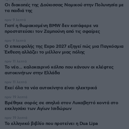
Οι διακοπές της Δούκισσας Νομικού στην Πολυνησία με
τα παιδιά της
πριν 9 λεπτά
Γιατί η θωρακισμένη BMW δεν κατάφερε να
προστατεύσει τον Ζαμπούνη από τις σφαίρες
πριν 9 λεπτά
Ο επικεφαλής της Expo 2027 εξηγεί πώς μια Παγκόσμια
Έκθεση αλλάζει το μέλλον μιας πόλης
πριν 11 λεπτά
Το νέο... καλοκαιρινό κόλπο που κάνουν οι κλέφτες
αυτοκινήτων στην Ελλάδα
πριν 11 λεπτά
Εκεί όλα τα νέα αυτοκίνητα είναι ηλεκτρικά
πριν 19 λεπτά
Βρέθηκε σορός σε σπηλιά στον Λυκαβηττό κοντά στο
εκκλησάκι των Αγίων Ισιδώρων
πριν 19 λεπτά
Το ελληνικό βιβλίο που προτείνει η Dua Lipa