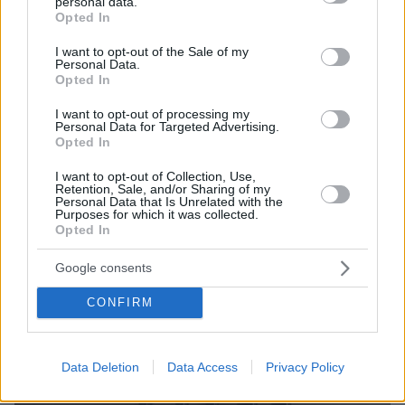
personal data.
grant or deny consent to Google and its third-party tags to
οργανωμένα και μεθοδικά, με διακριτούς
Opted In
use your data for below specified purposes in below Google
ρόλους και προπαρασκευαστικές ενέργειες,
consent section.
I want to opt-out of the Sale of my
διέπραξαν αρπαγή με χαρακτηριστικά του
Personal Data.
Opted In
λεγόμενου “tiger kidnapping”.
I want to opt-out of processing my
Personal Data for Targeted Advertising.
Opted In
I want to opt-out of Collection, Use,
Retention, Sale, and/or Sharing of my
Personal Data that Is Unrelated with the
Purposes for which it was collected.
Opted In
Google consents
CONFIRM
Data Deletion
Data Access
Privacy Policy