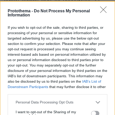
πρώτες πρωινές ώρες της Παρασκευής, 23
Μαΐου 2025, σε διάφορες περιοχές της Αττικής,
Protothema -
Do Not Process My Personal
και τα 4 μέλη της οργάνωσης, ηλικίας 33, 25, 23
Information
και 26 ετών.
If you wish to opt-out of the sale, sharing to third parties, or
processing of your personal or sensitive information for
Σε βάρος τους σχηματίσθηκε δικογραφία για
targeted advertising by us, please use the below opt-out
-κατά περίπτωση- αρπαγή, εκβίαση, ληστεία,
section to confirm your selection. Please note that after your
επικίνδυνη σωματική βλάβη και παράβαση του
opt-out request is processed you may continue seeing
νόμου περί όπλων και εκρηκτικών υλών, που
interest-based ads based on personal information utilized by
τελέστηκαν στο πλαίσιο συσταθείσας
us or personal information disclosed to third parties prior to
your opt-out. You may separately opt-out of the further
συμμορίας, βία κατά υπαλλήλων και
disclosure of your personal information by third parties on the
δικαστικών προσώπων, παραβίαση
IAB’s list of downstream participants. This information may
περιορισμών διαμονής, παράβαση του νόμου
also be disclosed by us to third parties on the
IAB’s List of
περί φωτοβολίδων και πυροτεχνημάτων και
Downstream Participants
that may further disclose it to other
third parties.
πλαστογραφία.
Please note that this website/app uses one or more Google
Personal Data Processing Opt Outs
Όπως προέκυψε, οι κατηγορούμενοι ενώθηκαν
services and may gather and store information including but
not limited to your visit or usage behaviour. You may click to
I want to opt-out of the Sharing of my
σε εγκληματική οργάνωση και λειτουργώντας