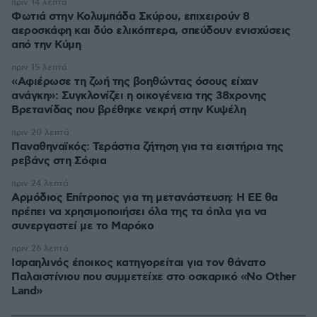
πριν 14 λεπτά
Φωτιά στην Κολυμπάδα Σκύρου, επιχειρούν 8
αεροσκάφη και δύο ελικόπτερα, σπεύδουν ενισχύσεις
από την Κύμη
πριν 15 λεπτά
«Αφιέρωσε τη ζωή της βοηθώντας όσους είχαν
ανάγκη»: Συγκλονίζει η οικογένεια της 38χρονης
Βρετανίδας που βρέθηκε νεκρή στην Κυψέλη
πριν 20 λεπτά
Παναθηναϊκός: Τεράστια ζήτηση για τα εισιτήρια της
ρεβάνς στη Σόφια
πριν 24 λεπτά
Αρμόδιος Επίτροπος για τη μετανάστευση: Η ΕΕ θα
πρέπει να χρησιμοποιήσει όλα της τα όπλα για να
συνεργαστεί με το Μαρόκο
πριν 26 λεπτά
Ισραηλινός έποικος κατηγορείται για τον θάνατο
Παλαιστίνιου που συμμετείχε στο οσκαρικό «No Other
Land»