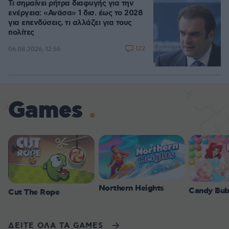
Τι σημαίνει ρήτρα διαφυγής για την
ενέργεια: «Ανάσα» 1 δισ. έως το 2028
για επενδύσεις, τι αλλάζει για τους
πολίτες
122
06.08.2026, 12:56
Games
Northern Heights
Candy Bub
Cut The Rope
ΔΕΙΤΕ ΟΛΑ ΤΑ GAMES