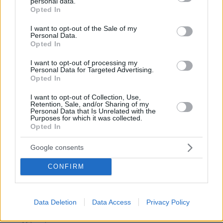
personal data.
grant or deny consent to Google and its third-party tags to
Opted In
Ειδήσεις
Δημοφιλή
Σχολιασμένα
use your data for below specified purposes in below Google
consent section.
I want to opt-out of the Sale of my
Personal Data.
πριν 5 λεπτά
Opted In
Ο Σακίλ Ο΄Νιλ δεν ξέχασε να καρφώνει στα 54 του,
δείτε βίντεο
I want to opt-out of processing my
Personal Data for Targeted Advertising.
πριν 7 λεπτά
Opted In
Προφυλακίστηκαν οι δύο Ινδοί για τη δολοφονία του
58χρονου ψυχολόγου στο Ναύπλιο
I want to opt-out of Collection, Use,
Retention, Sale, and/or Sharing of my
πριν 10 λεπτά
Personal Data that Is Unrelated with the
Αποχαιρέτησε τον Ολυμπιακό ο Ορτέγκα: Θα
Purposes for which it was collected.
παραμείνω οπαδός της ομάδας και στην άλλη άκρη του
Opted In
κόσμου
Google consents
πριν 10 λεπτά
Οι ωραιότερες παραλίες της Κασσάνδρας Χαλκιδικής
CONFIRM
πριν 13 λεπτά
Τουλάχιστον 38 νεκροί και 29 τραυματίες από επίθεση
των Χούθι με πυραύλους και drones στον κυβερνητικό
Data Deletion
Data Access
Privacy Policy
στρατό της Υεμένης