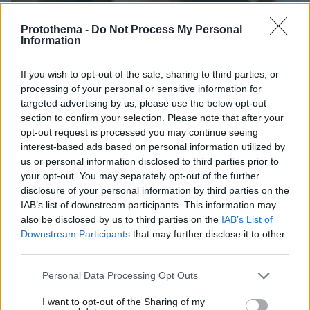
Protothema -
Do Not Process My Personal
Information
If you wish to opt-out of the sale, sharing to third parties, or
processing of your personal or sensitive information for
targeted advertising by us, please use the below opt-out
30.07.2026, 09:33
section to confirm your selection. Please note that after your
Το DEI College παρουσιάζει τη Sophia. Την πρώτη 24/7
opt-out request is processed you may continue seeing
βοηθό AI που αλλάζει τον τρόπο με τον οποίο μαθαίνουν οι
interest-based ads based on personal information utilized by
φοιτητές
us or personal information disclosed to third parties prior to
your opt-out. You may separately opt-out of the further
03.08.2026, 10:56
disclosure of your personal information by third parties on the
Η Smart φοιτητική κατοικία στην καρδιά της Αθήνας
IAB’s list of downstream participants. This information may
also be disclosed by us to third parties on the
IAB’s List of
Downstream Participants
that may further disclose it to other
29.07.2026, 09:39
third parties.
Διασκεδάζουμε υπεύθυνα, επιστρέφουμε με ασφάλεια
Please note that this website/app uses one or more Google
Personal Data Processing Opt Outs
services and may gather and store information including but
ΡΟΗ ΕΙΔΗΣΕΩΝ
not limited to your visit or usage behaviour. You may click to
I want to opt-out of the Sharing of my