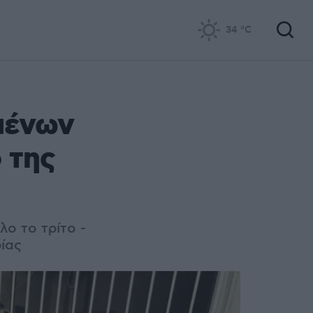
34
°C
μένων
 της
ο το τρίτο -
ίας