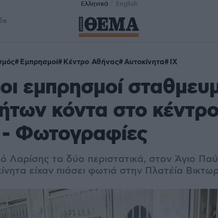
Ελληνικά
English
δα
σμός
Εμπρησμοί
Κέντρο Αθήνας
Αυτοκίνητα
ΙΧ
έοι εμπρησμοί σταθμευ
ήτων κόντα στο κέντρο
 - Φωτογραφίες
 Λαρίσης τα δύο περιστατικά, στον Άγιο Παύλ
ίνητα είχαν πιάσει φωτιά στην Πλατέία Βικτωρ