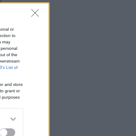
sonal or
ection to
ou may
 personal
out of the
 downstream
B’s List of
er and store
to grant or
ed purposes