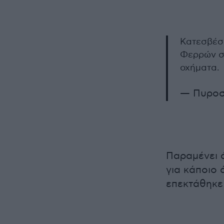
Κατεσβέ
Φερρών σ
οχήματα.
— Πυροσ
Παραμένει 
για κάποιο 
επεκτάθηκε 