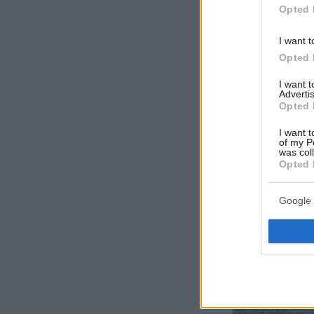
Opted 
I want t
Opted 
I want 
Advertis
Opted 
I want t
of my P
was col
Opted 
Google 