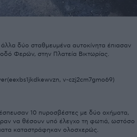
, άλλα δύο σταθμευμένα αυτοκίνητα έπιασαν
οδό Φερών, στην Πλατεία Βικτωρίας.
yer(eexbs1jkdkewvzn, v-czj2cm7gmo69)
 έσπευσαν 10 πυροσβέστες με δύο οχήματα,
ραν να θέσουν υπό έλεγχο τη φωτιά, ωστόσο
ματα καταστράφηκαν ολοσχερώς.