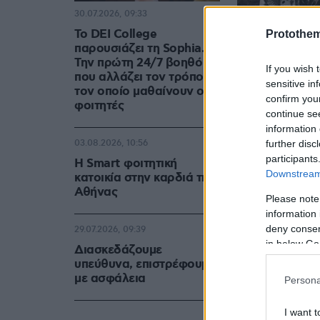
30.07.2026, 09:33
Το DEI College
Protothe
παρουσιάζει τη Sophia.
Την πρώτη 24/7 βοηθό AI
If you wish 
που αλλάζει τον τρόπο με
sensitive in
τον οποίο μαθαίνουν οι
confirm you
φοιτητές
continue se
information 
further disc
03.08.2026, 10:56
participants
Η Smart φοιτητική
Downstream 
κατοικία στην καρδιά της
Αθήνας
Please note
information 
deny consent
29.07.2026, 09:39
in below Go
Διασκεδάζουμε
υπεύθυνα, επιστρέφουμε
με ασφάλεια
Persona
I want t