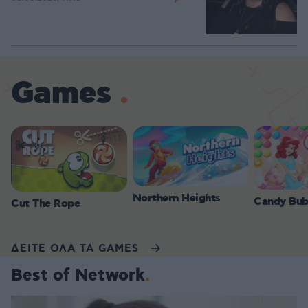
Games
Northern Heights
Candy Bub
Cut The Rope
ΔΕΙΤΕ ΟΛΑ ΤΑ GAMES
Best of Network