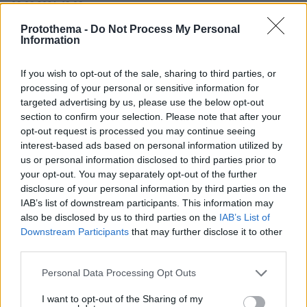
08.08.2026, 18:08
Μυστήριο 3.500 ετών στη Σαντορίνη: Ο 15χρονος
Protothema -
Do Not Process My Personal
που δεν πρόλαβε να ξεφύγει από το τσουνάμι
Information
μπορεί ν' αλλάξει τη χρονολογία της μεγάλης
έκρηξης
If you wish to opt-out of the sale, sharing to third parties, or
processing of your personal or sensitive information for
targeted advertising by us, please use the below opt-out
section to confirm your selection. Please note that after your
opt-out request is processed you may continue seeing
interest-based ads based on personal information utilized by
us or personal information disclosed to third parties prior to
your opt-out. You may separately opt-out of the further
disclosure of your personal information by third parties on the
IAB’s list of downstream participants. This information may
also be disclosed by us to third parties on the
IAB’s List of
Downstream Participants
that may further disclose it to other
third parties.
Please note that this website/app uses one or more Google
Personal Data Processing Opt Outs
services and may gather and store information including but
not limited to your visit or usage behaviour. You may click to
I want to opt-out of the Sharing of my