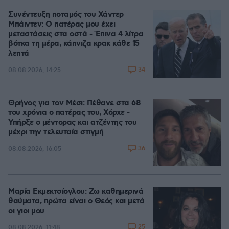
Συνέντευξη ποταμός του Χάντερ
Μπάιντεν: Ο πατέρας μου έχει
μεταστάσεις στα οστά - Έπινα 4 λίτρα
βότκα τη μέρα, κάπνιζα κρακ κάθε 15
λεπτά
34
08.08.2026, 14:25
Θρήνος για τον Μέσι: Πέθανε στα 68
του χρόνια ο πατέρας του, Χόρχε -
Υπήρξε ο μέντορας και ατζέντης του
μέχρι την τελευταία στιγμή
36
08.08.2026, 16:05
Μαρία Εκμεκτσίογλου: Ζω καθημερινά
θαύματα, πρώτα είναι ο Θεός και μετά
οι γιοι μου
25
08.08.2026, 11:48