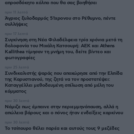
απροσδόκητο κόλπο που θα σας βοηθήσει
πριν 11 λεπτά
Άγριος ξυλοδαρμός 51χρονου στο Ρέθυμνο, πέντε
συλλήψεις
πριν 17 λεπτά
Συγκίνηση στη Νέα Φιλαδέλφεια τρία χρόνια μετά τη
δολοφονία του Μιχάλη Κατσουρή: ΑΕΚ και Athens
Kallithea τίμησαν τη μνήμη του, δείτε βίντεο και
φωτογραφίες
πριν 25 λεπτά
Συνδικαλιστής ψαράς που αποχώρησε από την Ελπίδα
της Καρυστιανού, της ζητά να τον προστατέψει:
Καταγγέλλει μεθοδευμένη σπίλωση από μέλη του
κόμματος
πριν 30 λεπτά
Νόμιζε πως έμπαινε στην περιεμμηνόπαυση, αλλά η
απώλεια βάρους και ο πόνος ήταν ενδείξεις καρκίνου
πριν 30 λεπτά
Το τσίπουρο θέλει παρέα και αυτούς τους 9 μεζέδες