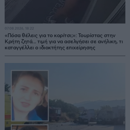
07.08.2026, 18:22
«Πόσα θέλεις για το κορίτσι;»: Τουρίστας στην
Κρήτη ζητά... τιμή για να ασελγήσει σε ανήλικη, τι
καταγγέλλει ο ιδιοκτήτης επιχείρησης