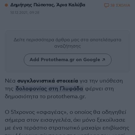
Δημήτρης Πώποτας, Άρια Καλύβα
38 ΣΧΟΛΙΑ
10.12.2021, 09:28
Δείτε περισσότερα άρθρα μας
στα αποτελέσματα
αναζήτησης
Add Protothema.gr on Google
συγκλονιστικά στοιχεία
Νέα
για την υπόθεση
της
δολοφονίας στη Γλυφάδα
φέρνει στη
δημοσιότητα το protothema.gr.
Ο 51χρονος «σφαγέας», ο οποίος
θα οδηγηθεί
σήμερα στον εισαγγελέα,
όχι μόνο ξεκοίλιασε
με ένα τεράστιο στρατιωτικό μαχαίρι επιβίωσης