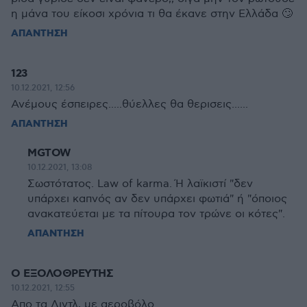
η μάνα του είκοσι χρόνια τι θα έκανε στην Ελλάδα 🙄
ΑΠΑΝΤΗΣΗ
123
10.12.2021, 12:56
Ανέμους έσπειρες.....θύελλες θα θερισεις......
ΑΠΑΝΤΗΣΗ
MGTOW
10.12.2021, 13:08
Σωστότατος. Law of karma. Ή λαϊκιστί "δεν
υπάρχει καπνός αν δεν υπάρχει φωτιά" ή "όποιος
ανακατεύεται με τα πίτουρα τον τρώνε οι κότες".
ΑΠΑΝΤΗΣΗ
Ο ΕΞΟΛΟΘΡΕΥΤΗΣ
10.12.2021, 12:55
Απο τα Λιντλ, με αεροβόλο.