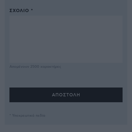
ΣΧΌΛΙΟ *
Απομένουν
2500
χαρακτήρες
* Υποχρεωτικά πεδία