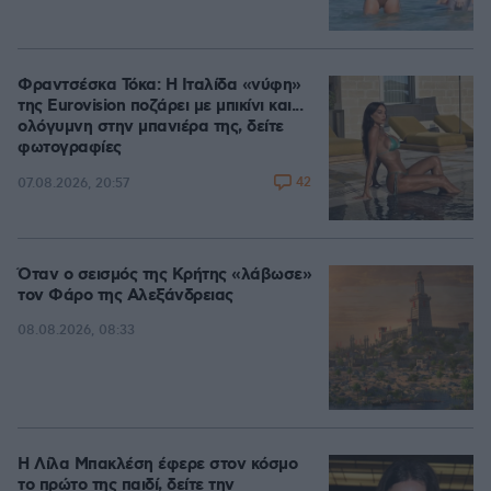
Φραντσέσκα Τόκα: Η Ιταλίδα «νύφη»
της Eurovision ποζάρει με μπικίνι και...
ολόγυμνη στην μπανιέρα της, δείτε
φωτογραφίες
42
07.08.2026, 20:57
Όταν ο σεισμός της Κρήτης «λάβωσε»
τον Φάρο της Αλεξάνδρειας
08.08.2026, 08:33
Η Λίλα Μπακλέση έφερε στον κόσμο
το πρώτο της παιδί, δείτε την