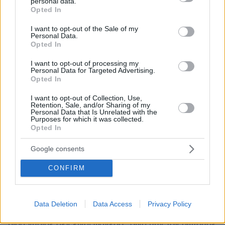
personal data.
grant or deny consent to Google and its third-party tags to
Opted In
ΑΠΑΝΤΗΣΗ
use your data for below specified purposes in below Google
consent section.
I want to opt-out of the Sale of my
Συγγνώμη κι όλας,
Personal Data.
Opted In
11.12.2021, 08:47
Αν στα 51 σου χρειάζεσαι τη στηριξη της μάνας
I want to opt-out of processing my
σου, καλά να πάθεις, δικό σου το σφάλμα! Σ
Personal Data for Targeted Advertising.
αυτήν την ηλικία οφείλεις , αν δεν είσαι λούζερ,
Opted In
να έχεις φτιάξει τη ζωή ου! Οι δικαιολογιες ειναι
I want to opt-out of Collection, Use,
για τους άχρηστους!
Retention, Sale, and/or Sharing of my
Personal Data that Is Unrelated with the
ΑΠΑΝΤΗΣΗ
Purposes for which it was collected.
Opted In
Google consents
F.
CONFIRM
10.12.2021, 13:04
βρε παιδιά αυτός ζούσε 20 χρόνια στη Δανία και του
τη βίδωσε ένα πρωί ήρθε στην Ελλάδα πήρε μαχαίρια
Data Deletion
Data Access
Privacy Policy
και αεροβόλα και σκότωσε τον άνθρωπο;;; κάποια
βίδα γύρισε δεν είναι φανερό;; σιγά μην τον ρωτούσε