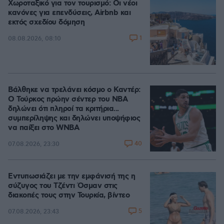
Χωροταξικό για τον τουρισμό: Οι νέοι
κανόνες για επενδύσεις, Airbnb και
εκτός σχεδίου δόμηση
1
08.08.2026, 08:10
Βάλθηκε να τρελάνει κόσμο ο Καντέρ:
Ο Τούρκος πρώην σέντερ του NBA
δηλώνει ότι πληροί τα κριτήρια...
συμπερίληψης και δηλώνει υποψήφιος
να παίξει στο WNBA
40
07.08.2026, 23:30
Εντυπωσιάζει με την εμφάνισή της η
σύζυγος του Τζέντι Όσμαν στις
διακοπές τους στην Τουρκία, βίντεο
5
07.08.2026, 23:43