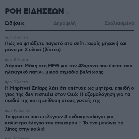
ΡΟΗ ΕΙΔΗΣΕΩΝ
Ειδήσεις
Δημοφιλή
Σχολιασμένα
πριν 2 λεπτά
Πώς να φτιάξετε παγωτό στο σπίτι, χωρίς μηχανή και
μόνο με 3 υλικά (βίντεο)
πριν 8 λεπτά
Λάρισα: Μάχη στη ΜΕΘ για τον 43χρονο που έπεσε από
ηλεκτρικό πατίνι, μικρά σημάδια βελτίωσης
πριν 9 λεπτά
Η Μπρίτνεϊ Σπίαρς λέει ότι απέτυχε ως μητέρα, επειδή ο
γιος της δεν πιστεύει στον Θεό: Η εξομολόγηση για τα
παιδιά της και η επίθεση στους γονείς της
πριν 10 λεπτά
Τα φρούτα που επιλέγουν 4 ενδοκρινολόγοι για
καλύτερο έλεγχο του σακχάρου – Το ένα μειώνει το
λίπος στην κοιλιά