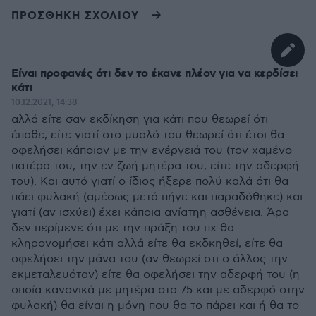
ΠΡΟΣΘΗΚΗ ΣΧΟΛΙΟΥ
Είναι προφανές ότι δεν το έκανε πλέον για να κερδίσει
κάτι
10.12.2021, 14:38
αλλά είτε σαν εκδίκηση για κάτι που θεωρεί ότι
έπαθε, είτε γιατί στο μυαλό του θεωρεί ότι έτσι θα
οφελήσει κάποιον με την ενέργειά του (τον χαμένο
πατέρα του, την εν ζωή μητέρα του, είτε την αδερφή
του). Και αυτό γιατί ο ίδιος ήξερε πολύ καλά ότι θα
πάει φυλακή (αμέσως μετά πήγε και παραδόθηκε) και
γιατί (αν ισχύει) έχει κάποια ανίατηη ασθένεια. Άρα
δεν περίμενε ότι με την πράξη του πχ θα
κληρονομήσει κάτι αλλά είτε θα εκδκηθεί, είτε θα
οφελήσει την μάνα του (αν θεωρεί οτι ο άλλος την
εκμεταλευόταν) είτε θα οφελήσει την αδερφή του (η
οποία κανονικά με μητέρα στα 75 και με αδερφό στην
φυλακή) θα είναι η μόνη που θα το πάρει και ή θα το