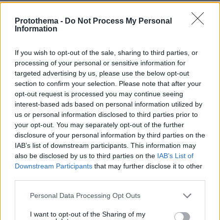
Yena
Protothema -
Do Not Process My Personal
10.12.2021, 13:13
Information
.Εγω ενα ξερω και τηρω στην ζωη μου. ** Μη
στηριζεις την ευτυχια σου στην δυστυχια αλλου **
If you wish to opt-out of the sale, sharing to third parties, or
Και ευκαιριες εχω αποποιηθει διοτι θα εφερνσν σε
processing of your personal or sensitive information for
μειονεκτικη θεση αλλον.
targeted advertising by us, please use the below opt-out
ΑΠΑΝΤΗΣΗ
section to confirm your selection. Please note that after your
opt-out request is processed you may continue seeing
Γιάννης
interest-based ads based on personal information utilized by
10.12.2021, 22:13
us or personal information disclosed to third parties prior to
Μπράβο σου
your opt-out. You may separately opt-out of the further
disclosure of your personal information by third parties on the
ΑΠΑΝΤΗΣΗ
IAB’s list of downstream participants. This information may
also be disclosed by us to third parties on the
IAB’s List of
Δολοφόνος μέν....με ελαφρυντικά δε....
Downstream Participants
that may further disclose it to other
10.12.2021, 13:13
third parties.
Ο άνθρωπος είχε οικονομικό τεράστιο πρόβλημα και
Please note that this website/app uses one or more Google
Personal Data Processing Opt Outs
αντί να τον στηρίξει η μάνα του ως ώφειλε....μάνα
services and may gather and store information including but
γαρ....αυτή "στήριζε" τον γκομενοσύντροφο (!!!) Δεν
not limited to your visit or usage behaviour. You may click to
I want to opt-out of the Sharing of my
θέλει και πολύ για να σαλέψει το μυαλό......