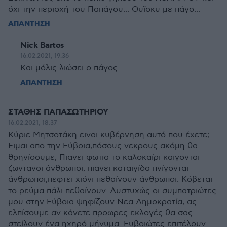
όχι την περιοχή του Παπάγου... Ουϊσκυ με πάγο...
ΑΠΑΝΤΗΣΗ
Nick Bartos
16.02.2021, 19:36
Και μόλις λιώσει ο πάγος...
ΑΠΑΝΤΗΣΗ
ΣΤΑΘΗΣ ΠΑΠΑΣΩΤΗΡΙΟΥ
16.02.2021, 18:37
Κύριε Μητσοτάκη ειναι κυβέρνηση αυτό που έχετε;
Ειμαι απο την Εύβοια,πόσους νεκρους ακόμη θα
θρηνίσουμε; Πιανει φωτια το καλοκαίρι καιγονται
ζωντανοι άνθρωποι, πιανει καταιγίδα πνίγονται
άνθρωποι,πεφτει χιόνι πεθαίνουν άνθρωποι. Κόβεται
το ρεύμα πάλι πεθαίνουν. Δυστυχώς οι συμπατριώτες
μου στην Εύβοια ψηφίζουν Νεα Δημοκρατία, ας
ελπίσουμε αν κάνετε προωρες εκλογές θα σας
στείλουν ένα ηχηρό μήνυμα. Ευβοιώτες επιτέλουν