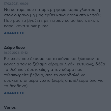
17.02.2021, 00:06
Να κοιταμε που παταμε μη φαμε καμια γλυστρα, ή
στον ουρανο μη μας ερθει κανα drone στο κεφαλι;
Που μου το βγαζετε με τετοιον καιρο λες κ εχετε
παρει κανα super puma.
ΑΠΑΝΤΗΣΗ
Δώρο θεου
16.02.2021, 19:42
Ευτυχώς που έχουμε και τα χιόνια και ξέχασαν τα
καναλια τον ϊο ξελαμπικάραμαι λιγάκι ευτυχώς, δόξα
το θεό πια , δυστυχώς για τον κόσμο που
ταλαιπωρείτε βέβαια, άσε το σκορδαλιά να
συσκέπτεται μέρα νύχτα (χωρίς αποτέλεσμα όλα για
το θεαθηνα)
ΑΠΑΝΤΗΣΗ
Vorios