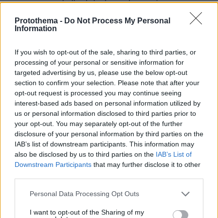
πόσοι θα πεθάνουμε ακόμη με αυτους που μας
κυβερνάνε κεντρικά και τοπικά; Ξυπνείστε!!!!!!!!!!!!!!!!
Protothema -
Do Not Process My Personal
Information
ΑΠΑΝΤΗΣΗ
If you wish to opt-out of the sale, sharing to third parties, or
Ο.Ε
processing of your personal or sensitive information for
16.02.2021, 21:45
targeted advertising by us, please use the below opt-out
Τα παραλές κ. ΣΤΑΘΗ. Φαίνεσαι άνθρωπος
section to confirm your selection. Please note that after your
μορφωμένος και κατατοπισμένος γι' αυτό πρέπει
opt-out request is processed you may continue seeing
να βουτάς δυο και τρεις φορές τις λέξεις που
interest-based ads based on personal information utilized by
γράφεις στο μελανοδοχείο τής νοημοσύνης σου.
us or personal information disclosed to third parties prior to
Φίλτατε, ανά την Οικουμένη, κι ανέκαθεν, όπου
your opt-out. You may separately opt-out of the further
συμβαίνουν, όμοιες ή παρόμοιες φυσικές-
disclosure of your personal information by third parties on the
κλιματολογικές συμφορές, υπάρχουν -δυστυχώς-
IAB’s list of downstream participants. This information may
αθώα θύματα συνανθρώπων μας. Κόβεται για
also be disclosed by us to third parties on the
IAB’s List of
ώρες και για μέρες το ηλεκτρικό ρεύμα, δεν
Downstream Participants
that may further disclose it to other
σταματιέται εύκολα εκεί που εμείς θέλουμε μια
third parties.
επικίνδυνη φονική πυρκαγιά κλπ. κλπ, αδιάφορα
Please note that this website/app uses one or more Google
αν οι χώρες που πλήττονται είναι πλούσιες-
Personal Data Processing Opt Outs
services and may gather and store information including but
ισχυρές ή πτωχές-αδύναμες. Ξεκίνα από την
not limited to your visit or usage behaviour. You may click to
I want to opt-out of the Sharing of my
Αυστραλία, USA, Ευρώπη, Ασία και Αφρική, πού