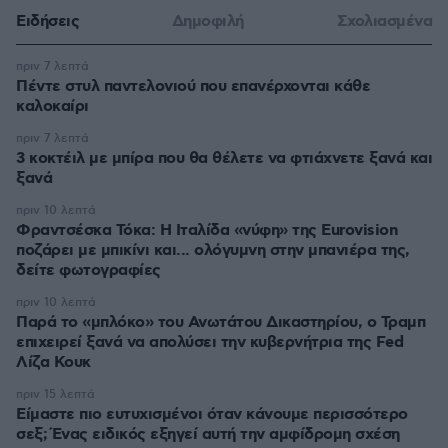
Ειδήσεις
Δημοφιλή
Σχολιασμένα
πριν 7 λεπτά
Πέντε στυλ παντελονιού που επανέρχονται κάθε
καλοκαίρι
πριν 7 λεπτά
3 κοκτέιλ με μπίρα που θα θέλετε να φτιάχνετε ξανά και
ξανά
πριν 10 λεπτά
Φραντσέσκα Τόκα: Η Ιταλίδα «νύφη» της Eurovision
ποζάρει με μπικίνι και... ολόγυμνη στην μπανιέρα της,
δείτε φωτογραφίες
πριν 10 λεπτά
Παρά το «μπλόκο» του Ανωτάτου Δικαστηρίου, ο Τραμπ
επιχειρεί ξανά να απολύσει την κυβερνήτρια της Fed
Λίζα Κουκ
πριν 15 λεπτά
Είμαστε πιο ευτυχισμένοι όταν κάνουμε περισσότερο
σεξ; Ένας ειδικός εξηγεί αυτή την αμφίδρομη σχέση