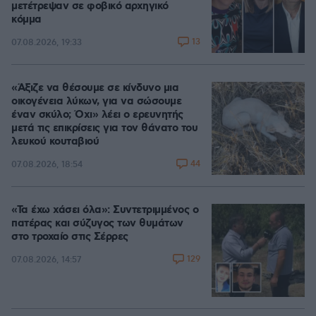
μετέτρεψαν σε φοβικό αρχηγικό
κόμμα
13
07.08.2026, 19:33
«Άξιζε να θέσουμε σε κίνδυνο μια
οικογένεια λύκων, για να σώσουμε
έναν σκύλο; Όχι» λέει ο ερευνητής
μετά τις επικρίσεις για τον θάνατο του
λευκού κουταβιού
44
07.08.2026, 18:54
«Τα έχω χάσει όλα»: Συντετριμμένος ο
πατέρας και σύζυγος των θυμάτων
στο τροχαίο στις Σέρρες
129
07.08.2026, 14:57