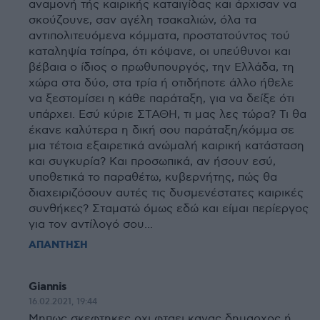
αναμονή τής καιρικής καταιγίδας και άρχισαν να
σκούζουνε, σαν αγέλη τσακαλιών, όλα τα
αντιπολιτευόμενα κόμματα, προστατούντος τού
καταληψία τσίπρα, ότι κόψανε, οι υπεύθυνοι και
βέβαια ο ίδιος ο πρωθυπουργός, την Ελλάδα, τη
χώρα στα δύο, στα τρία ή οτιδήποτε άλλο ήθελε
να ξεστομίσει η κάθε παράταξη, για να δείξε ότι
υπάρχει. Εσύ κύριε ΣΤΑΘΗ, τι μας λες τώρα? Τι θα
έκανε καλύτερα η δική σου παράταξη/κόμμα σε
μια τέτοια εξαιρετικά ανώμαλή καιρική κατάσταση
και συγκυρία? Και προσωπικά, αν ήσουν εσύ,
υποθετικά το παραθέτω, κυβερνήτης, πώς θα
διαχειριζόσουν αυτές τις δυσμενέστατες καιρικές
συνθήκες? Σταματώ όμως εδώ και είμαι περίεργος
για τον αντίλογό σου...
ΑΠΑΝΤΗΣΗ
Giannis
16.02.2021, 19:44
Μηπως σκεφτηκες οχι φταει κανας δημαρχος ή