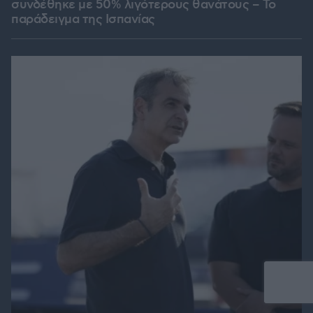
συνδέθηκε με 50% λιγότερους θανάτους – Το
παράδειγμα της Ισπανίας