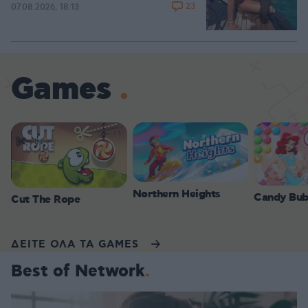
23
07.08.2026, 18:13
Games
Northern Heights
Candy Bub
Cut The Rope
ΔΕΙΤΕ ΟΛΑ ΤΑ GAMES
Best of Network