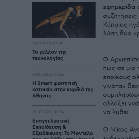
εφημερίδα 
συζητήσεις
Κύπριος ηγέ
λύση δύο κ
27.07.2026, 06:00
Το μέλλον της
τεχνολογίας
Ο Αρχιεπίσ
πως σε μια 
03.08.2026, 10:56
εποίκους ο
Η Smart φοιτητική
γινόταν δεκ
κατοικία στην καρδιά της
συμπλήρωσε
Αθήνας
αλλάξει γνώ
να λυθεί.
26.07.2026, 09:54
Επαγγελματική
Εκπαίδευση &
Ο Νίκος Αν
Εξειδίκευση: Το Mοντέλο
ενδεχομένω