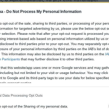
του είχε πει σε συζήτηση που έκαναν μετά το
ma -
Do Not Process My Personal Information
ν συνομιλιών το
2017 στο Κραν Μοντανά.
Είπε
ει σταθερός στις θέσεις του για τη λύση του
to opt-out of the sale, sharing to third parties, or processing of your per
στην βάση των θέσεων που είχε διατυπώσει
formation for targeted advertising by us, please use the below opt-out s
ίες.
r selection. Please note that after your opt-out request is processed y
eing interest-based ads based on personal information utilized by us or
disclosed to third parties prior to your opt-out. You may separately opt-
της αντιπολίτευσης με ανακοινώσεις και
losure of your personal information by third parties on the IAB’s list of
υς, επισημαίνουν ότι ο πρόεδρος
. This information may also be disclosed by us to third parties on the
IA
Participants
that may further disclose it to other third parties.
ς δεν λέει αλήθεια, καθώς το θέμα της
ρατών το είχε συζητήσει και με άλλους,
 that this website/app uses one or more Google services and may gath
including but not limited to your visit or usage behaviour. You may click 
 οποίων και ο Τούρκος υπουργός εξωτερικών
 to Google and its third-party tags to use your data for below specifi
σαβούσογλου
.
ogle consent section.
ες «τα παλιόπαιδα»
l Data Processing Opt Outs
o opt-out of the Sharing of my personal data.