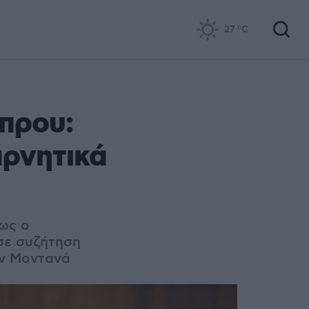
27
°C
πρου:
αρνητικά
ως ο
 σε συζήτηση
αν Μοντανά