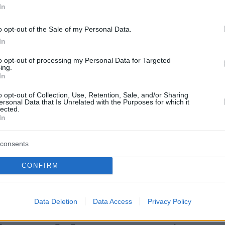
In
κοπος Κύπρου στην ίδια συνέντευξη
ε τον Μητροπολίτη Λ
εμεσού Αθανάσιο
o opt-out of the Sale of my Personal Data.
In
ο»
στο οποίο ήθελε να «αστράψει» μία.
ίσης στον Μητροπολίτη Κύκκου Νικηφόρο το
to opt-out of processing my Personal Data for Targeted
ing.
μό του «βλάκα»
, ενώ για τον Μητροπολίτη
In
αϊα είπε πως «παίρνει παρά» από τους
o opt-out of Collection, Use, Retention, Sale, and/or Sharing
ersonal Data that Is Unrelated with the Purposes for which it
lected.
In
τροπολίτη Μόρφου Νεόφυτο ανέφερε πως
δεύει όλους με τα ακαταλαβίστικα που λέει
consents
αι τρελός όπως πιστεύουν πολλοί
».
CONFIRM
κοπος
αναφέρθηκε και στον τρόπο εκλογής
6
, υποστηρίζοντας ότι συμφώνησε με τον
Data Deletion
Data Access
Privacy Policy
η Λεμεσού να αλληλοβοηθηθούν για να