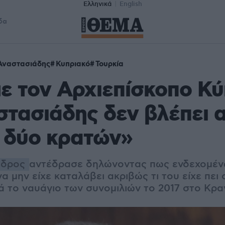
Ελληνικά
English
δα
Αναστασιάδης
Κυπριακό
Τουρκία
ε τον Αρχιεπίσκοπο Κύ
τασιάδης δεν βλέπει 
 δύο κρατών»
εδρος
αντέδρασε δηλώνοντας πως ενδεχομέν
α μην είχε καταλάβει ακριβώς τι του είχε πει
ά το ναυάγιο των συνομιλιών το 2017 στο Κρ