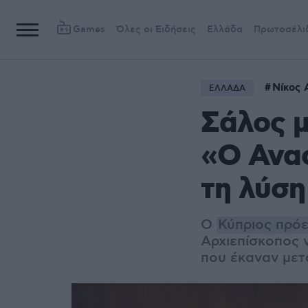
Games
Όλες οι Ειδήσεις
Ελλάδα
Πρωτοσέλι
Νίκος 
ΕΛΛΑΔΑ
Σάλος μ
«O Ανασ
τη λύση
Ο
Κύπριος πρό
Αρχιεπίσκοπος ν
που έκαναν μετ