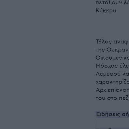
πετάξουν έ
Κύκκου.
Τέλος αναφ
της Ουκρανί
Οικουμενικ
Μόσχας έλεγ
Λεμεσού κα
χαρακτηρίζ
Αρχιεπίσκοπ
του στο πε
Ειδήσεις σ