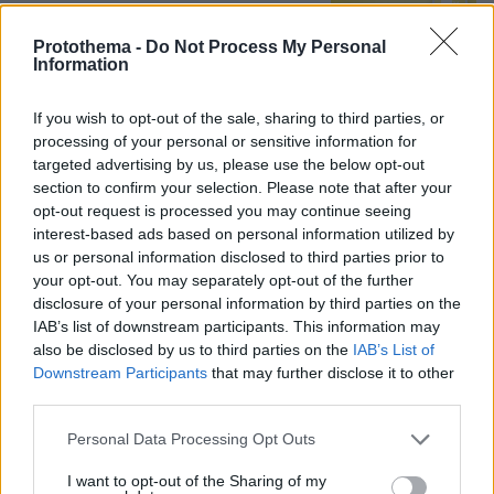
Loaded
:
100.00%
Protothema -
Do Not Process My Personal
Information
Δείτε βίντεο: Υποψήφιος
Δημοκρατικός σε παραλία της Χαβάης
If you wish to opt-out of the sale, sharing to third parties, or
προκαλεί βρίζοντας γυναίκες, πέφτει
processing of your personal or sensitive information for
ξερός από γροθιά
targeted advertising by us, please use the below opt-out
58
05.08.2026, 21:28
section to confirm your selection. Please note that after your
opt-out request is processed you may continue seeing
Loaded
:
100.00%
interest-based ads based on personal information utilized by
us or personal information disclosed to third parties prior to
your opt-out. You may separately opt-out of the further
disclosure of your personal information by third parties on the
IAB’s list of downstream participants. This information may
Games
also be disclosed by us to third parties on the
IAB’s List of
Downstream Participants
that may further disclose it to other
third parties.
Please note that this website/app uses one or more Google
Personal Data Processing Opt Outs
services and may gather and store information including but
not limited to your visit or usage behaviour. You may click to
I want to opt-out of the Sharing of my