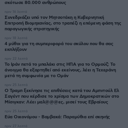
σκότωσε 80.000 ανθρώπους
πριν 16 λεπτά
Συνεδριάζει υπό τον Μητσοτάκη η Κυβερνητική
Επιτροπή Βιομηχανίας, στο τραπέζι η επόμενη φάση της
παραγωγικής στρατηγικής
πριν 18 λεπτά
4 μύθοι για τη συμπεριφορά του σκύλου που θα σας
εκπλήξουν
πριν 22 λεπτά
Το Ιράν πετά το μπαλάκι στις ΗΠΑ για το Ορμούζ: Το
άνοιγμα θα εξαρτηθεί από εκείνους, λέει η Τεχεράνη
μετά τη συμφωνία με το Ομάν
πριν 25 λεπτά
O Τραμπ ξεκίνησε τις επιθέσεις κατά του Αμπντούλ Ελ
Σαγέντ που κέρδισε το χρίσμα των Δημοκρατικών στο
Μίσιγκαν: Λέει μαλ@@@ες, μισεί τους Εβραίους
πριν 25 λεπτά
Εύα Οικονόμου - Βαμβακά: Παραμύθια επί σκηνής
πριν 27 λεπτά