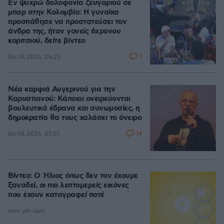
Εν ψυχρώ δολοφονία ζευγαριού σε
μπαρ στην Κολομβία: Η γυναίκα
προσπάθησε να προστατεύσει τον
άνδρα της, ήταν γονείς 6χρονου
κοριτσιού, δείτε βίντεο
1
06.08.2026, 06:25
Νέα καρφιά Αυγερινού για την
Καρυστιανού: Kάποιοι ονειρεύονται
βουλευτικά έδρανα και συνωμοσίες, η
δημοκρατία θα τους χαλάσει το όνειρο
14
06.08.2026, 07:01
Βίντεο: Ο Ήλιος όπως δεν τον έχουμε
ξαναδεί, οι πιο λεπτομερείς εικόνες
που έχουν καταγραφεί ποτέ
πριν μία ώρα