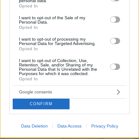
personal data.
grant or deny consent to Google and its third-party tags to
Opted In
Northern Heights
Candy Bub
Cut The Rope
use your data for below specified purposes in below Google
consent section.
I want to opt-out of the Sale of my
Personal Data.
Opted In
ΔΕΙΤΕ ΟΛΑ ΤΑ GAMES
I want to opt-out of processing my
Personal Data for Targeted Advertising.
Opted In
Best of Network
I want to opt-out of Collection, Use,
Retention, Sale, and/or Sharing of my
Personal Data that Is Unrelated with the
Purposes for which it was collected.
Opted In
Google consents
CONFIRM
Data Deletion
Data Access
Privacy Policy