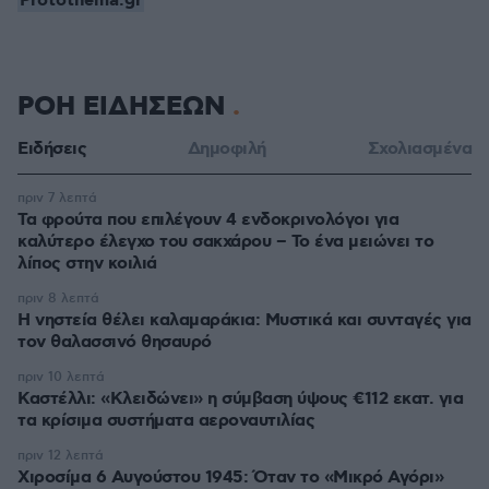
Protothema.gr
ΡΟΗ ΕΙΔΗΣΕΩΝ
Ειδήσεις
Δημοφιλή
Σχολιασμένα
πριν 7 λεπτά
Τα φρούτα που επιλέγουν 4 ενδοκρινολόγοι για
καλύτερο έλεγχο του σακχάρου – Το ένα μειώνει το
λίπος στην κοιλιά
πριν 8 λεπτά
Η νηστεία θέλει καλαμαράκια: Μυστικά και συνταγές για
τον θαλασσινό θησαυρό
πριν 10 λεπτά
Καστέλλι: «Κλειδώνει» η σύμβαση ύψους €112 εκατ. για
τα κρίσιμα συστήματα αεροναυτιλίας
πριν 12 λεπτά
Χιροσίμα 6 Αυγούστου 1945: Όταν το «Μικρό Αγόρι»