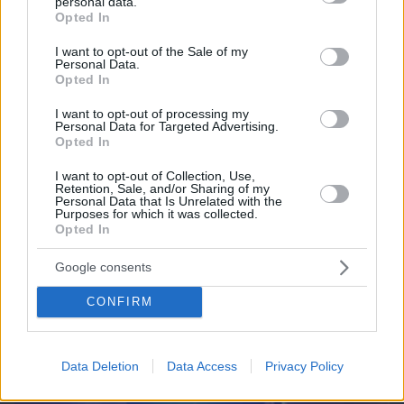
personal data.
grant or deny consent to Google and its third-party tags to
Opted In
use your data for below specified purposes in below Google
consent section.
I want to opt-out of the Sale of my
Personal Data.
Opted In
08.08.2026, 16:24
Ανεύρυσμα: Απλό τεστ του αντίχειρα προμηνύει
I want to opt-out of processing my
τον αυξημένο κίνδυνο – Γίνεται σε 1 λεπτό
Personal Data for Targeted Advertising.
Opted In
I want to opt-out of Collection, Use,
Retention, Sale, and/or Sharing of my
Personal Data that Is Unrelated with the
Purposes for which it was collected.
Opted In
Google consents
CONFIRM
Data Deletion
Data Access
Privacy Policy