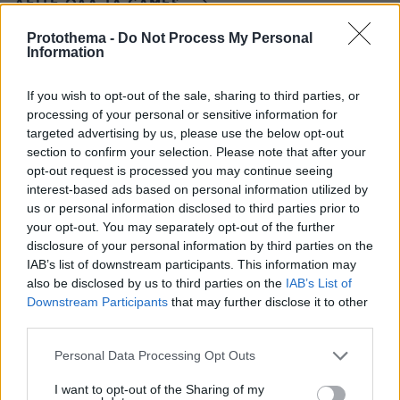
ΔΕΙΤΕ ΟΛΑ ΤΑ GAMES
Protothema -
Do Not Process My Personal
Information
Best of Network
If you wish to opt-out of the sale, sharing to third parties, or
processing of your personal or sensitive information for
targeted advertising by us, please use the below opt-out
section to confirm your selection. Please note that after your
opt-out request is processed you may continue seeing
interest-based ads based on personal information utilized by
us or personal information disclosed to third parties prior to
your opt-out. You may separately opt-out of the further
disclosure of your personal information by third parties on the
IAB’s list of downstream participants. This information may
also be disclosed by us to third parties on the
IAB’s List of
Downstream Participants
that may further disclose it to other
third parties.
Please note that this website/app uses one or more Google
Personal Data Processing Opt Outs
services and may gather and store information including but
not limited to your visit or usage behaviour. You may click to
I want to opt-out of the Sharing of my